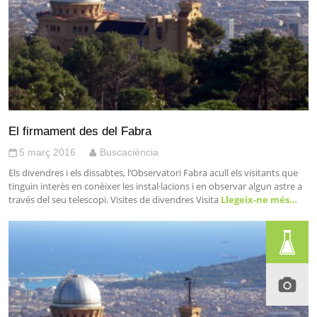
El firmament des del Fabra
5 març 2016
Buscaciència
Els divendres i els dissabtes, l’Observatori Fabra acull els visitants que
tinguin interès en conèixer les instal·lacions i en observar algun astre a
través del seu telescopi. Visites de divendres Visita
Llegeix-ne més…