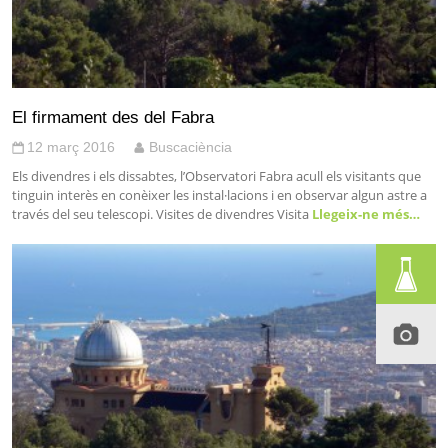
El firmament des del Fabra
12 març 2016
Buscaciència
Els divendres i els dissabtes, l’Observatori Fabra acull els visitants que
tinguin interès en conèixer les instal·lacions i en observar algun astre a
través del seu telescopi. Visites de divendres Visita
Llegeix-ne més…