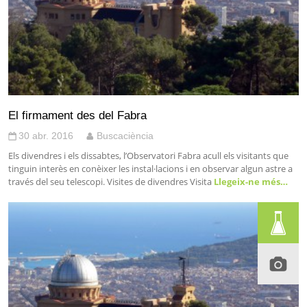
El firmament des del Fabra
30 abr. 2016
Buscaciència
Els divendres i els dissabtes, l’Observatori Fabra acull els visitants que
tinguin interès en conèixer les instal·lacions i en observar algun astre a
través del seu telescopi. Visites de divendres Visita
Llegeix-ne més…