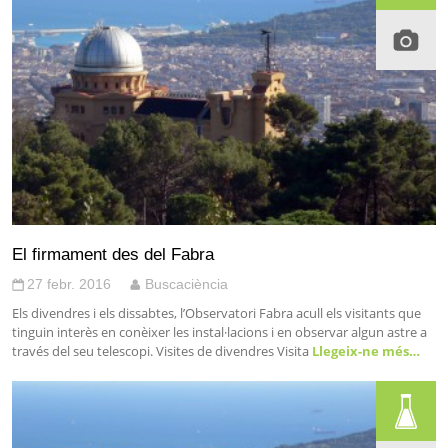
El firmament des del Fabra
27 febr. 2016
Buscaciència
Els divendres i els dissabtes, l’Observatori Fabra acull els visitants que
tinguin interès en conèixer les instal·lacions i en observar algun astre a
través del seu telescopi. Visites de divendres Visita
Llegeix-ne més…