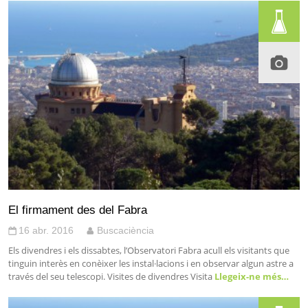
El firmament des del Fabra
16 abr. 2016
Buscaciència
Els divendres i els dissabtes, l’Observatori Fabra acull els visitants que
tinguin interès en conèixer les instal·lacions i en observar algun astre a
través del seu telescopi. Visites de divendres Visita
Llegeix-ne més…