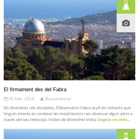
El firmament des del Fabra
26 febr. 2016
Buscaciència
Els divendres i els dissabtes, l’Observatori Fabra acull els visitants que
tinguin interès en conèixer les instal·lacions i en observar algun astre a
través del seu telescopi. Visites de divendres Visita
Llegeix-ne més…