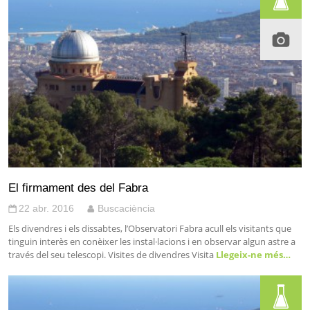
El firmament des del Fabra
22 abr. 2016
Buscaciència
Els divendres i els dissabtes, l’Observatori Fabra acull els visitants que
tinguin interès en conèixer les instal·lacions i en observar algun astre a
través del seu telescopi. Visites de divendres Visita
Llegeix-ne més…