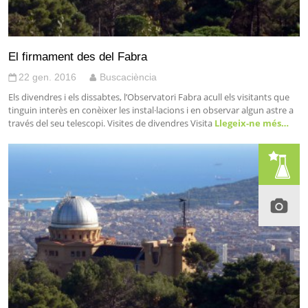
El firmament des del Fabra
22 gen. 2016
Buscaciència
Els divendres i els dissabtes, l’Observatori Fabra acull els visitants que
tinguin interès en conèixer les instal·lacions i en observar algun astre a
través del seu telescopi. Visites de divendres Visita
Llegeix-ne més…