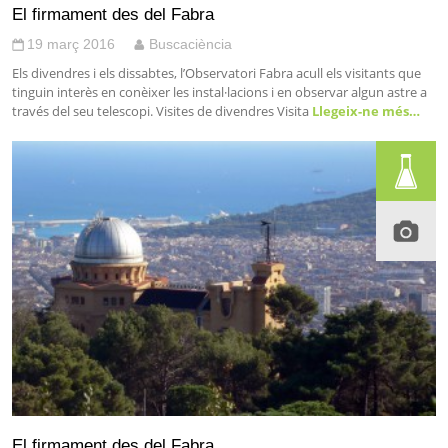
El firmament des del Fabra
19 març 2016
Buscaciència
Els divendres i els dissabtes, l’Observatori Fabra acull els visitants que
tinguin interès en conèixer les instal·lacions i en observar algun astre a
través del seu telescopi. Visites de divendres Visita
Llegeix-ne més…
El firmament des del Fabra