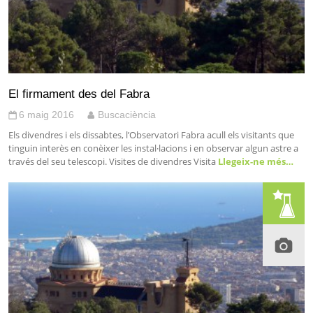
El firmament des del Fabra
6 maig 2016
Buscaciència
Els divendres i els dissabtes, l’Observatori Fabra acull els visitants que
tinguin interès en conèixer les instal·lacions i en observar algun astre a
través del seu telescopi. Visites de divendres Visita
Llegeix-ne més…