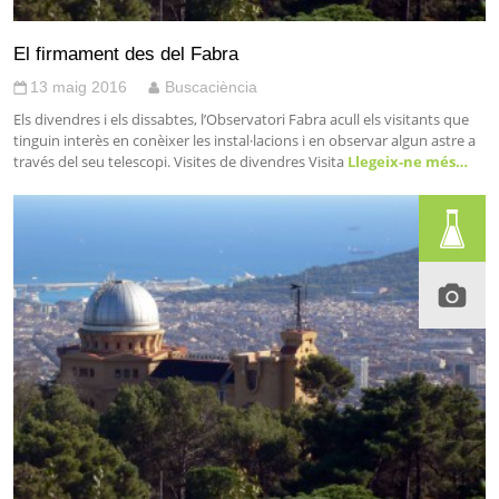
El firmament des del Fabra
13 maig 2016
Buscaciència
Els divendres i els dissabtes, l’Observatori Fabra acull els visitants que
tinguin interès en conèixer les instal·lacions i en observar algun astre a
través del seu telescopi. Visites de divendres Visita
Llegeix-ne més…