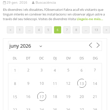
29 gen. 2016
Buscaciència
Els divendres i els dissabtes, l’Observatori Fabra acull els visitants que
tinguin interès en conèixer les instal·lacions i en observar algun astre a
través del seu telescopi. Visites de divendres Visita
Llegeix-ne més…
<
1
…
4
5
6
7
8
…
13
>
DL
DT
DC
DJ
DV
DS
DG
2
3
5
7
1
4
6
9
10
12
8
11
13
14
16
18
19
20
21
15
17
22
23
24
25
26
27
28