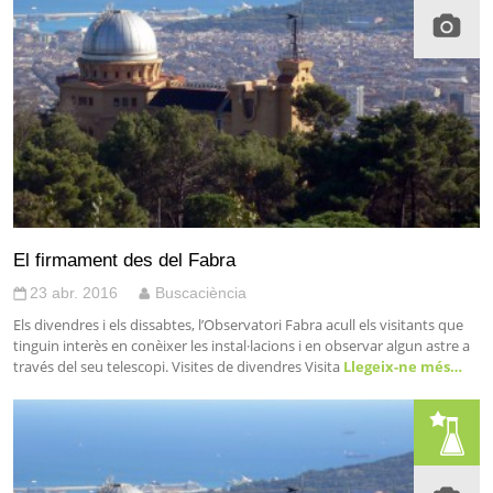
El firmament des del Fabra
23 abr. 2016
Buscaciència
Els divendres i els dissabtes, l’Observatori Fabra acull els visitants que
tinguin interès en conèixer les instal·lacions i en observar algun astre a
través del seu telescopi. Visites de divendres Visita
Llegeix-ne més…