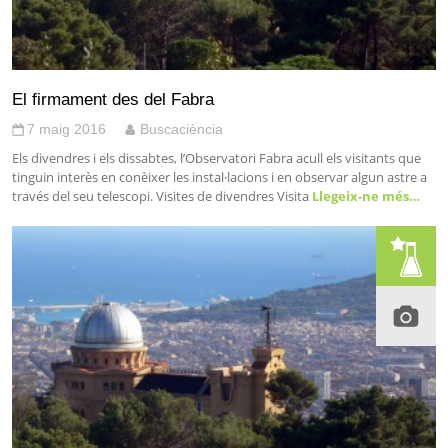
El firmament des del Fabra
7 maig 2016
Buscaciència
Els divendres i els dissabtes, l’Observatori Fabra acull els visitants que
tinguin interès en conèixer les instal·lacions i en observar algun astre a
través del seu telescopi. Visites de divendres Visita
Llegeix-ne més…