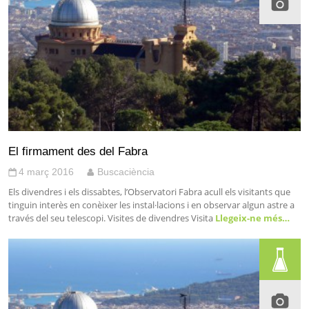
El firmament des del Fabra
4 març 2016
Buscaciència
Els divendres i els dissabtes, l’Observatori Fabra acull els visitants que
tinguin interès en conèixer les instal·lacions i en observar algun astre a
través del seu telescopi. Visites de divendres Visita
Llegeix-ne més…