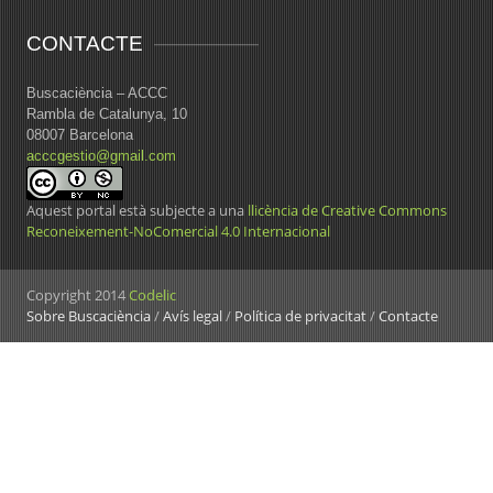
CONTACTE
Buscaciència – ACCC
Rambla de Catalunya, 10
08007 Barcelona
acccgestio@gmail.com
Aquest portal està subjecte a una
llicència de Creative Commons
Reconeixement-NoComercial 4.0 Internacional
Copyright 2014
Codelic
Sobre Buscaciència
/
Avís legal
/
Política de privacitat
/
Contacte