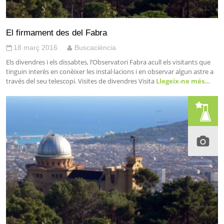
El firmament des del Fabra
18 març 2016
Buscaciència
Els divendres i els dissabtes, l’Observatori Fabra acull els visitants que
tinguin interès en conèixer les instal·lacions i en observar algun astre a
través del seu telescopi. Visites de divendres Visita
Llegeix-ne més…