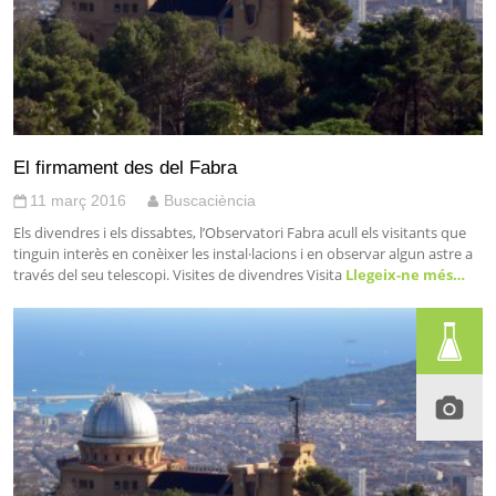
El firmament des del Fabra
11 març 2016
Buscaciència
Els divendres i els dissabtes, l’Observatori Fabra acull els visitants que
tinguin interès en conèixer les instal·lacions i en observar algun astre a
través del seu telescopi. Visites de divendres Visita
Llegeix-ne més…