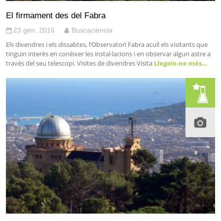
El firmament des del Fabra
23 gen. 2016
Buscaciència
Els divendres i els dissabtes, l’Observatori Fabra acull els visitants que
tinguin interès en conèixer les instal·lacions i en observar algun astre a
través del seu telescopi. Visites de divendres Visita
Llegeix-ne més…