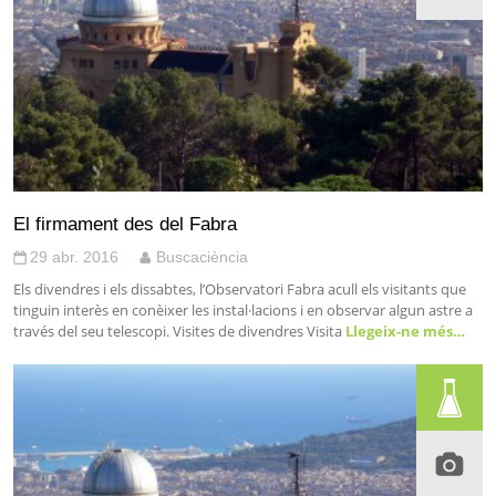
El firmament des del Fabra
29 abr. 2016
Buscaciència
Els divendres i els dissabtes, l’Observatori Fabra acull els visitants que
tinguin interès en conèixer les instal·lacions i en observar algun astre a
través del seu telescopi. Visites de divendres Visita
Llegeix-ne més…