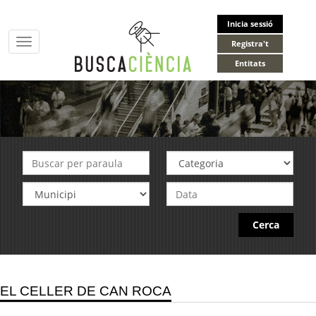
Inicia sessió
Toggle
Registra't
navigation
Entitats
Cerca
EL CELLER DE CAN ROCA