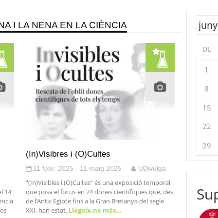
A I LA NENA EN LA CIÈNCIA
DL
1
8
15
22
29
(In)Visibres i (O)Cultes
11 febr. 2025 - 11 maig 2025
UDivulga
“(In)Visibles i (O)Cultes” és una exposició temporal
Sup
el 14
que posa el focus en 24 dones científiques que, des
ència
de l’Antic Egipte fins a la Gran Bretanya del segle
ues
XXI, han estat,
Llegeix-ne més…