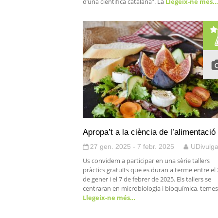
d’una científica catalana”. La
Llegeix-ne més…
Apropa’t a la ciència de l’alimentació
27 gen. 2025 - 7 febr. 2025
UDivulg
Us convidem a participar en una sèrie tallers
pràctics gratuïts que es duran a terme entre el
de gener i el 7 de febrer de 2025. Els tallers se
centraran en microbiologia i bioquímica, temes
Llegeix-ne més…