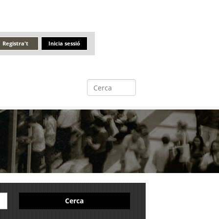
Registra't
Inicia sessió
Cerca