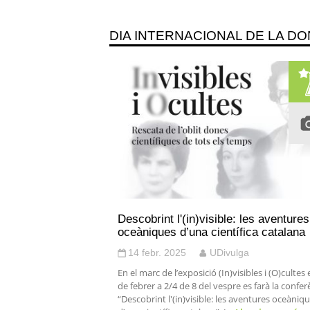
DIA INTERNACIONAL DE LA DON
Descobrint l'(in)visible: les aventures
oceàniques d’una científica catalana
14 febr. 2025
UDivulga
En el marc de l’exposició (In)visibles i (O)cultes 
de febrer a 2/4 de 8 del vespre es farà la confer
“Descobrint l'(in)visible: les aventures oceàniq