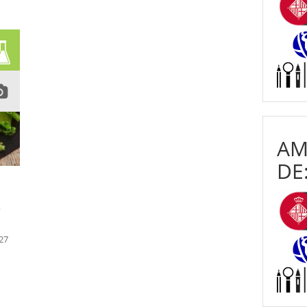
AM
DE
a
 27