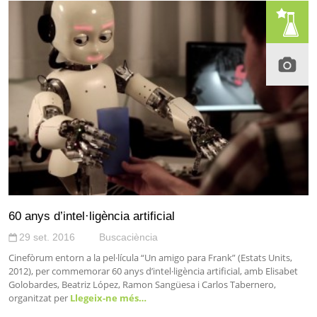
60 anys d’intel·ligència artificial
29 set. 2016
Buscaciència
Cinefòrum entorn a la pel·lícula “Un amigo para Frank” (Estats Units,
2012), per commemorar 60 anys d’intel·ligència artificial, amb Elisabet
Golobardes, Beatriz López, Ramon Sangüesa i Carlos Tabernero,
organitzat per
Llegeix-ne més…