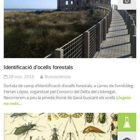
Identificació d’ocells forestals
28 nov. 2015
Buscaciència
Sortida de camp d’identificació d’ocells forestals, a càrrec de l’ornitòleg
Ferran López, organitzat pel Consorci del Delta del Llobregat.
Recorrerem a peu la pineda litoral de Gavà buscant els ocells
Llegeix-
ne més…