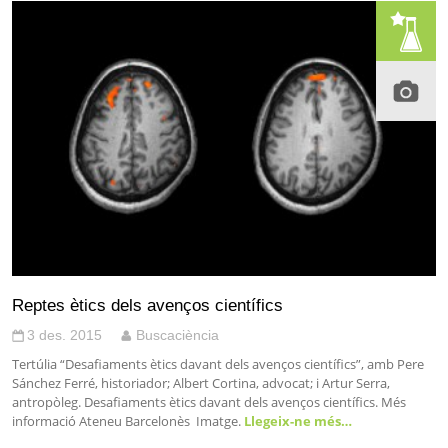
Reptes ètics dels avenços científics
3 des. 2015
Buscaciència
Tertúlia “Desafiaments ètics davant dels avenços científics”, amb Pere
Sánchez Ferré, historiador; Albert Cortina, advocat; i Artur Serra,
antropòleg. Desafiaments ètics davant dels avenços científics. Més
informació Ateneu Barcelonès Imatge.
Llegeix-ne més…