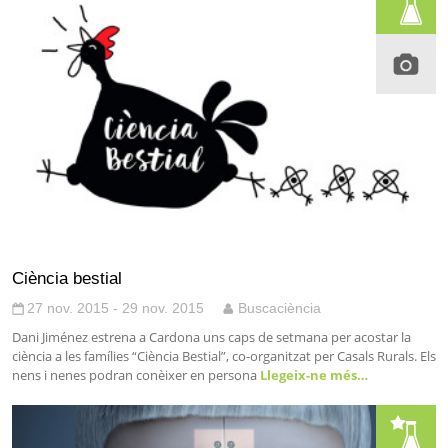
Ciència bestial
27 nov. 2015 - 29 nov. 2015
Buscaciència
Dani Jiménez estrena a Cardona uns caps de setmana per acostar la
ciència a les famílies “Ciència Bestial”, co-organitzat per Casals Rurals. Els
nens i nenes podran conèixer en persona
Llegeix-ne més…