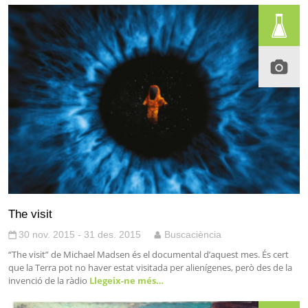
The visit
30 nov. 2015 - 31 des. 2015
Buscaciència
“The visit” de Michael Madsen és el documental d’aquest mes. És cert
que la Terra pot no haver estat visitada per alienígenes, però des de la
invenció de la ràdio
Llegeix-ne més…