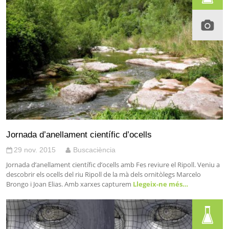
Jornada d’anellament científic d’ocells
29 nov. 2015
Buscaciència
Jornada d’anellament científic d’ocells amb Fes reviure el Ripoll. Veniu a
descobrir els ocells del riu Ripoll de la mà dels ornitòlegs Marcelo
Brongo i Joan Elias. Amb xarxes capturem
Llegeix-ne més…