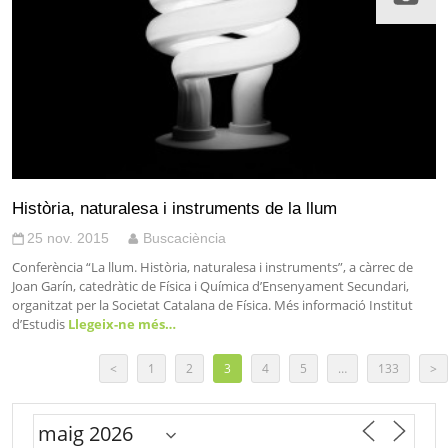
Història, naturalesa i instruments de la llum
25 nov. 2015
Buscaciència
Conferència “La llum. Història, naturalesa i instruments”, a càrrec de
Joan Garín, catedràtic de Física i Química d’Ensenyament Secundari,
organitzat per la Societat Catalana de Física. Més informació Institut
d’Estudis
Llegeix-ne més…
<
1
2
3
4
5
…
133
>