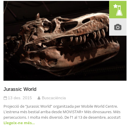
Jurassic World
13 des. 2015
Buscaciència
Projecció de “Jurassic World” organitzada per Mobile World Centre.
L’estrena més bestial arriba desde MOVISTAR+ Més dinosaures. Més
persecucions. I molta més diversió. De l’1 al 13 de desembre, acosta’t
Llegeix-ne més…