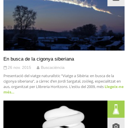
En busca de la cigonya siberiana
26 nov. 2015
Buscaciència
Presentació del viatge naturalístic “Viatge a Sibèria: en busca de la
cigonya siberiana”, a càrrec d’en Jordi Sargatal, zoòleg, especialitzat en
aus, organitzat per Llibreria Horitzons. L’estiu del 2009, més
Llegeix-ne
més…