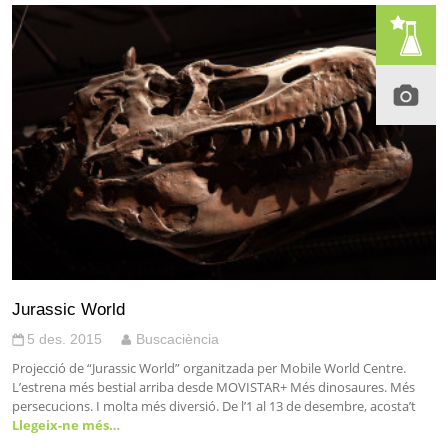
Jurassic World
5 des. 2015
Buscaciència
Projecció de “Jurassic World” organitzada per Mobile World Centre.
L’estrena més bestial arriba desde MOVISTAR+ Més dinosaures. Més
persecucions. I molta més diversió. De l’1 al 13 de desembre, acosta’t
Llegeix-ne més…