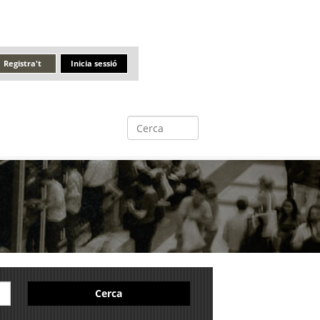
Registra't
Inicia sessió
Cerca