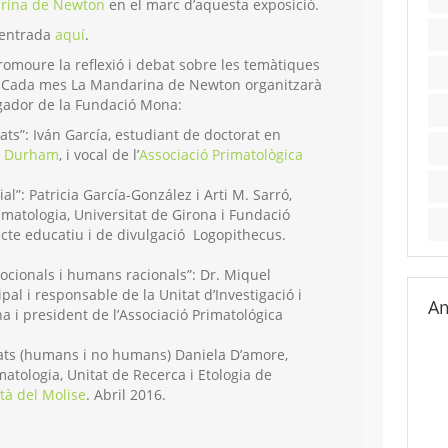
rina de Newton
en el marc d’aquesta exposició.
a entrada
aquí
.
omoure la reflexió i debat sobre les temàtiques
. Cada mes La Mandarina de Newton organitzarà
igador de la Fundació Mona:
ats”: Iván García, estudiant de doctorat en
de Durham
, i vocal de l’
Associació Primatològica
al”: Patricia García-González i Arti M. Sarró,
matologia, Universitat de Girona i Fundació
cte educatiu i de divulgació Logopithecus.
cionals i humans racionals”: Dr. Miquel
ipal i responsable de la Unitat d’Investigació i
Am
a i president de l’Associació Primatológica
imats (humans i no humans) Daniela D’amore,
atologia, Unitat de Recerca i Etologia de
tà del Molise
. Abril 2016.