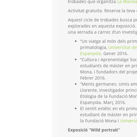
trobades que organitza
La Manda
Activitat gratuïta. Reserva la tev
Aquest cicle de trobades busca pr
explorades en aquesta exposició
una xerrada a càrrec d’un invest
“Un viatge al món dels prim
primatologia,
Universitat 
Espanyola
. Gener 2016.
“Cultura i Aprenentatge Soci
estudiants de màster en pri
Mona, i fundadors del proje
Febrer 2016.
“Ments germanes: simis emo
Llorente, investigador princ
Etologia de la Fundació Mon
Espanyola. Març 2016.
El sentit estètic en els pr
estudiant de màster en prim
la Fundació Mona i
Universi
Exposició “Wild portrait”