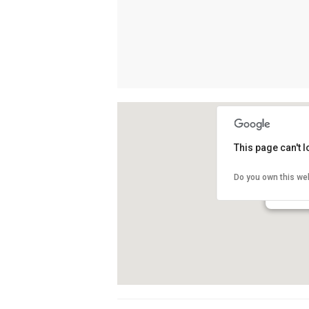
This page can't 
La Manda
Do you own this we
Carrer Mo
Barcelona