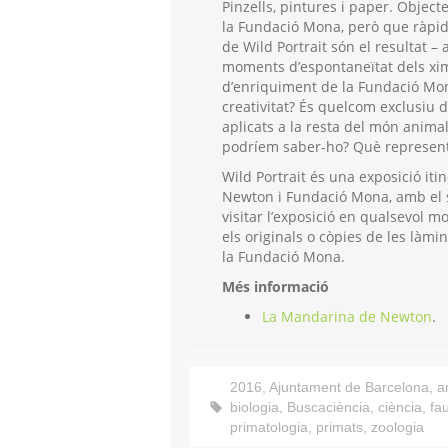
Pinzells, pintures i paper. Objec
la Fundació Mona, però que ràpid
de Wild Portrait són el resultat – a
moments d’espontaneïtat dels xim
d’enriquiment de la Fundació Mon
creativitat? És quelcom exclusiu
aplicats a la resta del món anima
podríem saber-ho? Què represent
Wild Portrait és una exposició it
Newton i Fundació Mona, amb el s
visitar l’exposició en qualsevol
els originals o còpies de les làm
la Fundació Mona.
Més informació
La Mandarina de Newton
.
2016
,
Ajuntament de Barcelona
,
a
biologia
,
Buscaciència
,
ciència
,
fa
primatologia
,
primats
,
zoologia