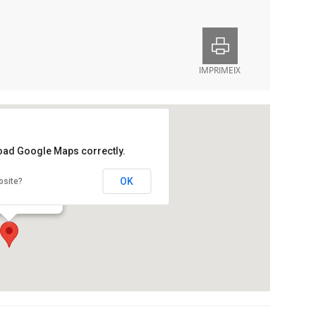
IMPRIMEIX
load Google Maps correctly.
rina de Newton
OK
bsite?
ntseny, 12