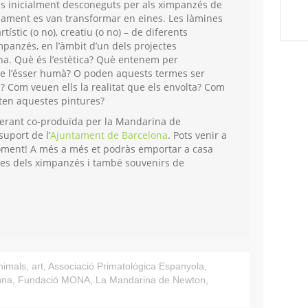
tes inicialment desconeguts per als ximpanzés de
ament es van transformar en eines. Les làmines
rtístic (o no), creatiu (o no) – de diferents
panzés, en l’àmbit d’un dels projectes
a. Què és l’estètica? Què entenem per
 de l’ésser humà? O poden aquests termes ser
l? Com veuen ells la realitat que els envolta? Com
en aquestes pintures?
inerant co-produïda per la Mandarina de
uport de l’
Ajuntament de Barcelona
. Pots venir a
 moment! A més a més et podràs emportar a casa
ines dels ximpanzés i també souvenirs de
nimals
,
art
,
Associació Primatològica Espanyola
,
una
,
Fundació MONA
,
La Mandarina de Newton
,