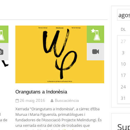
DL
27
3
10
17
24
Orangutans a Indonèsia
31
26 maig 2016
Buscaciència
Xerrada “Orangutans a Indonèsia”, a càrrec d’Eba
l
Murua i Maria Figuerola, primatòlogues i
ia de
fundadores de l’Associació Projecte Melindungi. És
Sup
una xerrada extra del cicle de trobades que