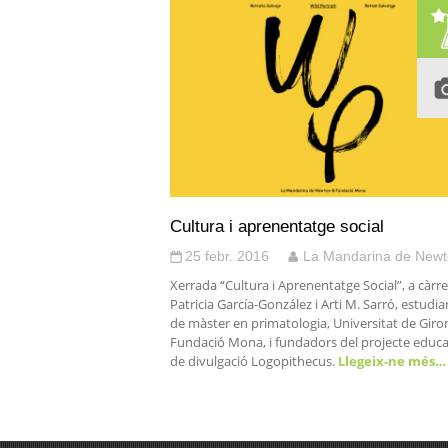
Cultura i aprenentatge social
25 febr. 2016
La Mandarina de New
Xerrada “Cultura i Aprenentatge Social”, a càrr
Patricia García-González i Arti M. Sarró, estudia
de màster en primatologia, Universitat de Giron
Fundació Mona, i fundadors del projecte educat
de divulgació Logopithecus.
Llegeix-ne més…