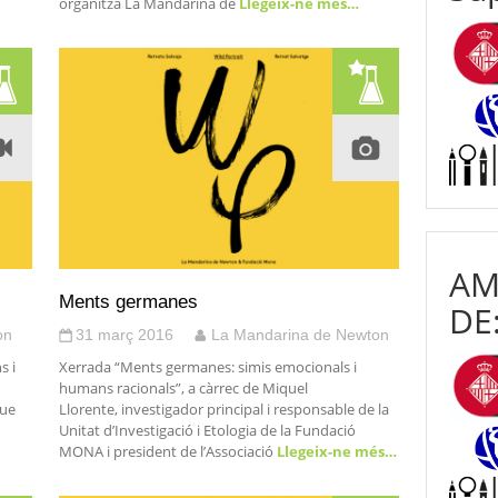
organitza La Mandarina de
Llegeix-ne més…
AM
Ments germanes
DE
on
31 març 2016
La Mandarina de Newton
s i
Xerrada “Ments germanes: simis emocionals i
humans racionals”, a càrrec de Miquel
que
Llorente, investigador principal i responsable de la
Unitat d’Investigació i Etologia de la Fundació
MONA i president de l’Associació
Llegeix-ne més…