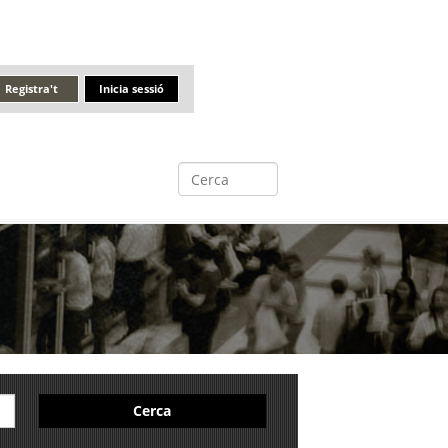
Registra't
Inicia sessió
Cerca