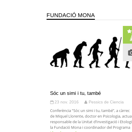
FUNDACIÓ MONA
Sóc un simi i tu, també
23 nov. 2016
Pessics de Ciencia
Conferència “Sóc un simi i tu, també”, a càrrec
de Miquel Llorente, doctor en Psicologia, actua
responsable de la Unitat d’Investigació i Etolog
la Fundació Mona i coordinador del Programa