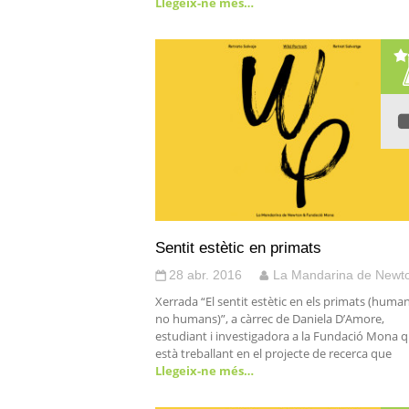
Llegeix-ne més…
Sentit estètic en primats
28 abr. 2016
La Mandarina de Newt
Xerrada “El sentit estètic en els primats (human
no humans)”, a càrrec de Daniela D’Amore,
estudiant i investigadora a la Fundació Mona 
està treballant en el projecte de recerca que
Llegeix-ne més…