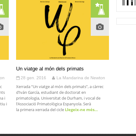
Un viatge al món dels primats
ton
28 gen. 2016
La Mandarina de Newton
ec
Xerrada “Un viatge al món dels primats”, a càrrec
nts
d’Iván García, estudiant de doctorat en
a i
primatologia, Universitat de Durham, i vocal de
iu i
l’Associació Primatològica Espanyola. Serà
la primera xerrada del cicle
Llegeix-ne més…