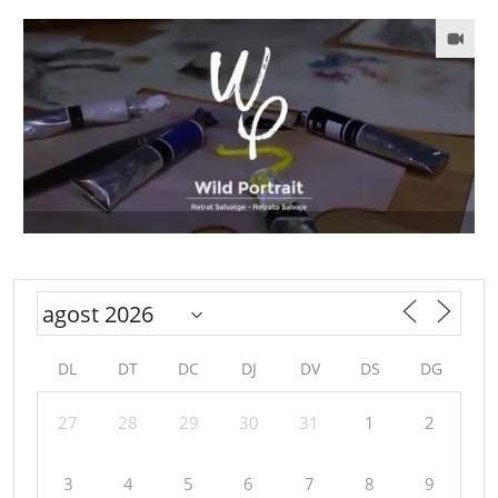
DL
DT
DC
DJ
DV
DS
DG
27
28
29
30
31
1
2
3
4
5
6
7
8
9