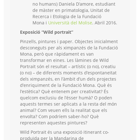
no humans) Daniela D’amore, estudiant
de màster en primatologia, Unitat de
Recerca i Etologia de la Fundació
Mona i
Università del Molise
. Abril 2016.
Exposició “Wild portrait”
Pinzells, pintures i paper. Objectes inicialment
desconeguts per als ximpanzés de la Fundació
Mona, però que ràpidament es van
transformar en eines. Les làmines de Wild
Portrait són el resultat – artístic (o no), creatiu
(o no) – de diferents moments d’espontaneïtat
dels ximpanzés, en l’àmbit d’un dels projectes
d’enriquiment de la Fundació Mona. Què és
l’estètica? Què entenem per creativitat? És
quelcom exclusiu de l’ésser humà? O poden
aquests termes ser aplicats a la resta del món
animal? Com veuen ells la realitat que els
envolta? Com podríem saber-ho? Què
representen aquestes pintures?
Wild Portrait és una exposició itinerant co-
produïda per la Mandarina de