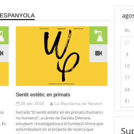
 ESPANYOLA
DL
27
3
10
17
24
Sentit estètic en primats
31
28 abr. 2016
La Mandarina de Newton
ba
Xerrada “El sentit estètic en els primats (humans i
no humans)”, a càrrec de Daniela D’Amore,
. És
estudiant i investigadora a la Fundació Mona que
Sup
està treballant en el projecte de recerca que