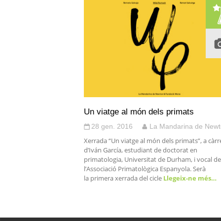
Un viatge al món dels primats
28 gen. 2016
La Mandarina de New
Xerrada “Un viatge al món dels primats”, a càrr
d’Iván García, estudiant de doctorat en
primatologia, Universitat de Durham, i vocal de
l’Associació Primatològica Espanyola. Serà
la primera xerrada del cicle
Llegeix-ne més…