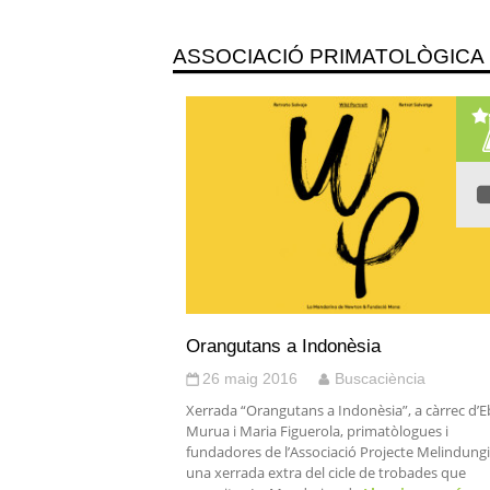
ASSOCIACIÓ PRIMATOLÒGICA
Orangutans a Indonèsia
26 maig 2016
Buscaciència
Xerrada “Orangutans a Indonèsia”, a càrrec d’E
Murua i Maria Figuerola, primatòlogues i
fundadores de l’Associació Projecte Melindungi
una xerrada extra del cicle de trobades que