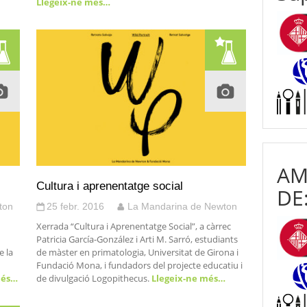
Llegeix-ne més…
AM
Cultura i aprenentatge social
DE
ton
25 febr. 2016
La Mandarina de Newton
Xerrada “Cultura i Aprenentatge Social”, a càrrec
Patricia García-González i Arti M. Sarró, estudiants
e la
de màster en primatologia, Universitat de Girona i
Fundació Mona, i fundadors del projecte educatiu i
més…
de divulgació Logopithecus.
Llegeix-ne més…