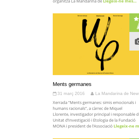
organitza La Mandarina de
Llegeix-ne més…
Ments germanes
31 març 2016
La Mandarina de New
Xerrada “Ments germanes: simis emocionals i
humans racionals”, a càrrec de Miquel
Llorente, investigador principal i responsable d
Unitat d’Investigació i Etologia de la Fundació
MONA i president de l’Associació
Llegeix-ne 