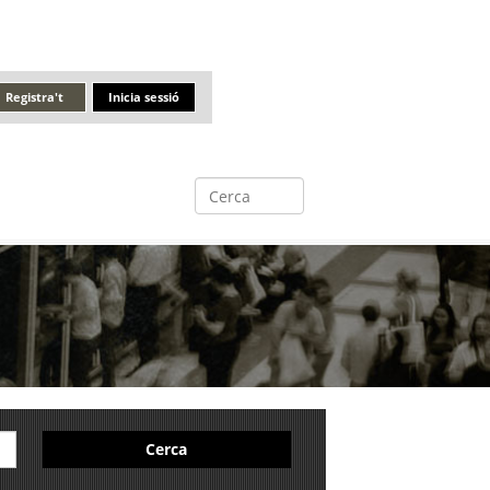
Registra't
Inicia sessió
Cerca