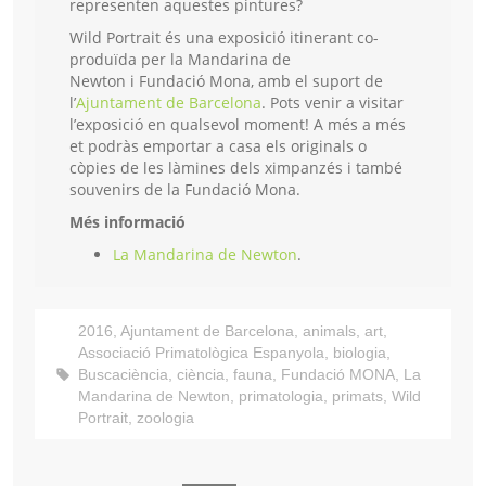
representen aquestes pintures?
Wild Portrait és una exposició itinerant co-
produïda per la Mandarina de
Newton i Fundació Mona, amb el suport de
l’
Ajuntament de Barcelona
. Pots venir a visitar
l’exposició en qualsevol moment! A més a més
et podràs emportar a casa els originals o
còpies de les làmines dels ximpanzés i també
souvenirs de la Fundació Mona.
Més informació
La Mandarina de Newton
.
2016
,
Ajuntament de Barcelona
,
animals
,
art
,
Associació Primatològica Espanyola
,
biologia
,
Buscaciència
,
ciència
,
fauna
,
Fundació MONA
,
La
Mandarina de Newton
,
primatologia
,
primats
,
Wild
Portrait
,
zoologia