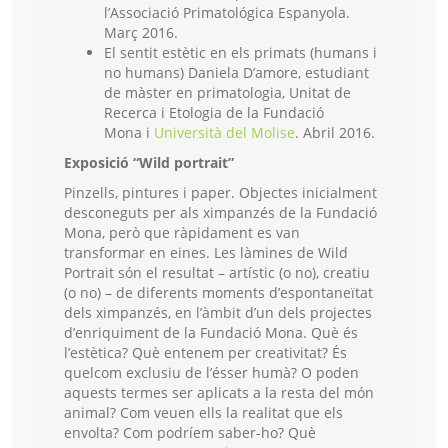
l’Associació Primatológica Espanyola.
Març 2016.
El sentit estètic en els primats (humans i
no humans) Daniela D’amore, estudiant
de màster en primatologia, Unitat de
Recerca i Etologia de la Fundació
Mona i
Università del Molise
. Abril 2016.
Exposició “Wild portrait”
Pinzells, pintures i paper. Objectes inicialment
desconeguts per als ximpanzés de la Fundació
Mona, però que ràpidament es van
transformar en eines. Les làmines de Wild
Portrait són el resultat – artístic (o no), creatiu
(o no) – de diferents moments d’espontaneïtat
dels ximpanzés, en l’àmbit d’un dels projectes
d’enriquiment de la Fundació Mona. Què és
l’estètica? Què entenem per creativitat? És
quelcom exclusiu de l’ésser humà? O poden
aquests termes ser aplicats a la resta del món
animal? Com veuen ells la realitat que els
envolta? Com podríem saber-ho? Què