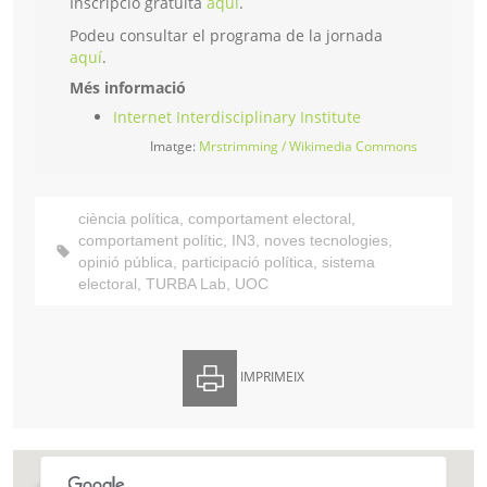
Inscripció gratuïta
aquí
.
Podeu consultar el programa de la jornada
aquí
.
Més informació
Internet Interdisciplinary Institute
Imatge:
Mrstrimming / Wikimedia Commons
ciència política
,
comportament electoral
,
comportament polític
,
IN3
,
noves tecnologies
,
opinió pública
,
participació política
,
sistema
electoral
,
TURBA Lab
,
UOC
IMPRIMEIX