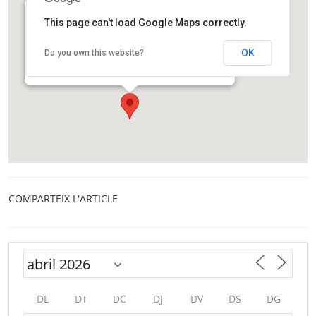
This page can't load Google Maps correctly.
Edifici UOC Castelldefels
Avinguda Carl Friedrich Gauss, 5. Parc Mediterrani de
OK
Do you own this website?
la Tecnologia, Edifici B3.
Castelldefels
COMPARTEIX L'ARTICLE
DL
DT
DC
DJ
DV
DS
DG