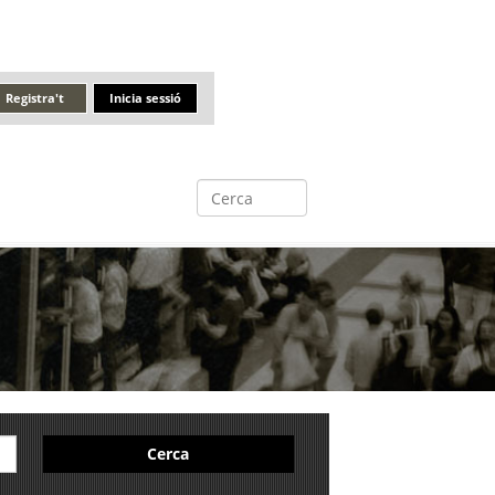
Registra't
Inicia sessió
Cerca