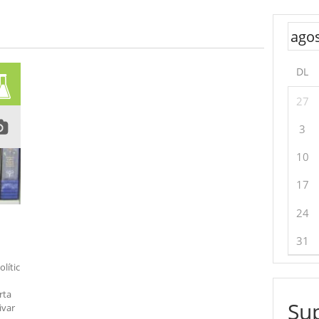
DL
27
3
10
17
24
31
lític
rta
Sup
ivar