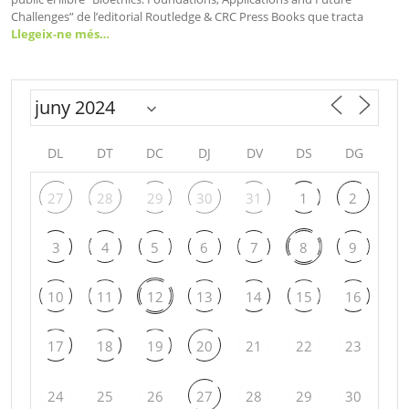
Challenges” de l’editorial Routledge & CRC Press Books que tracta
Llegeix-ne més…
DL
DT
DC
DJ
DV
DS
DG
27
28
29
30
31
1
2
3
4
5
6
7
8
9
10
11
12
13
14
15
16
17
18
19
20
21
22
23
24
25
26
27
28
29
30