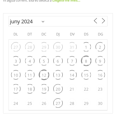
ni aigua corrent. Ella es dedica a
Llegeix-ne més…
DL
DT
DC
DJ
DV
DS
DG
27
28
29
30
31
1
2
3
4
5
6
7
8
9
10
11
12
13
14
15
16
17
18
19
20
21
22
23
24
25
26
27
28
29
30