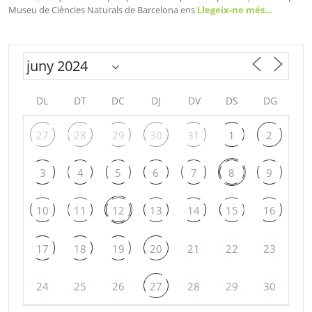
Museu de Ciències Naturals de Barcelona ens
Llegeix-ne més…
DL
DT
DC
DJ
DV
DS
DG
27
28
29
30
31
1
2
3
4
5
6
7
8
9
10
11
12
13
14
15
16
17
18
19
20
21
22
23
24
25
26
27
28
29
30