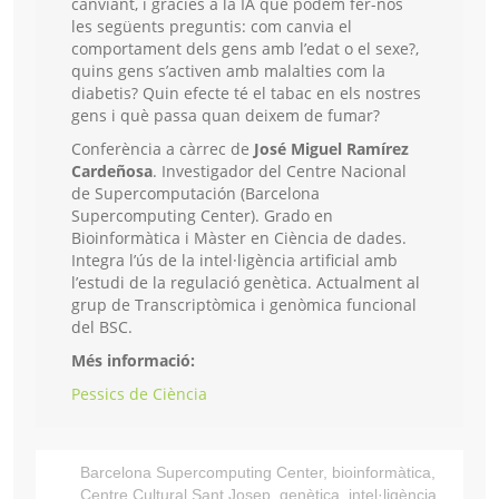
canviant, i gràcies a la IA que podem fer-nos
les següents preguntis: com canvia el
comportament dels gens amb l’edat o el sexe?,
quins gens s’activen amb malalties com la
diabetis? Quin efecte té el tabac en els nostres
gens i què passa quan deixem de fumar?
Conferència a càrrec de
José Miguel Ramírez
Cardeñosa
. Investigador del Centre Nacional
de Supercomputación (Barcelona
Supercomputing Center). Grado en
Bioinformàtica i Màster en Ciència de dades.
Integra l’ús de la intel·ligència artificial amb
l’estudi de la regulació genètica. Actualment al
grup de Transcriptòmica i genòmica funcional
del BSC.
Més informació:
Pessics de Ciència
Barcelona Supercomputing Center
,
bioinformàtica
,
Centre Cultural Sant Josep
,
genètica
,
intel·ligència