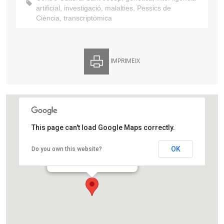
artificial
,
investigació
,
malalties
,
Pessics de
Ciència
,
transcriptòmica
IMPRIMEIX
This page can't load Google Maps correctly.
Centre Cultural Sant Josep
OK
Do you own this website?
Avinguda d'Isabel la Catòlica,32
L'Hospitalet