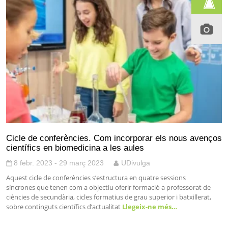
Cicle de conferències. Com incorporar els nous avenços
científics en biomedicina a les aules
8 febr. 2023 - 29 març 2023
UDivulga
Aquest cicle de conferències s’estructura en quatre sessions
síncrones que tenen com a objectiu oferir formació a professorat de
ciències de secundària, cicles formatius de grau superior i batxillerat,
sobre continguts científics d’actualitat
Llegeix-ne més…