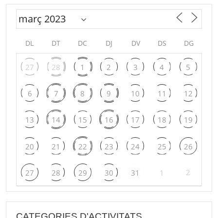
DL
DT
DC
DJ
DV
DS
DG
27
28
1
2
3
4
5
6
7
8
9
10
11
12
13
14
15
16
17
18
19
20
21
22
23
24
25
26
2
27
28
29
30
31
1
CATEGORIES D'ACTIVITATS