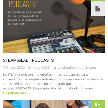
STEAMonLAB | PÒDCASTS
3 febr. 2023 - 24 març 2023
La Mandarina de Newton
Els STEAMonLAB són monogràfics trimestrals pensats per a
adolescents, que compten amb sessions físiques i sessions virtuals. En
aquesta edició us proposem un monogràfic que
es titula ‘PÒDCASTS‘. Estarà enfocat en el format radiofònic dels
Llegeix-ne més…