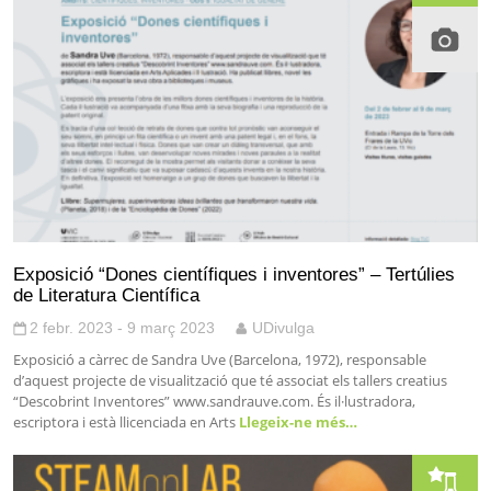
Exposició “Dones científiques i inventores” – Tertúlies
de Literatura Científica
2 febr. 2023 - 9 març 2023
UDivulga
Exposició a càrrec de Sandra Uve (Barcelona, 1972), responsable
d’aquest projecte de visualització que té associat els tallers creatius
“Descobrint Inventores” www.sandrauve.com. És il·lustradora,
escriptora i està llicenciada en Arts
Llegeix-ne més…