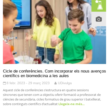
Cicle de conferències. Com incorporar els nous avenços
científics en biomedicina a les aules
8 febr. 2023 - 29 març 2023
UDivulga
Aquest cicle de conferències s’estructura en quatre sessions
síncrones que tenen com a objectiu oferir formació a professorat de
ciències de secundària, cicles formatius de grau superior i batxillerat,
sobre continguts científics d’actualitat
Llegeix-ne més…