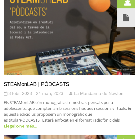
STEAMonLAB | PÒDCASTS
3 febr. 2023 - 24 març 2023
La Mandarina de Newton
Els STEAMonLAB són monogràfics trimestrals pensats per a
adolescents, que compten amb sessions físiques i sessions virtuals. En
aquesta edició us proposem un monogràfic que
es titula ‘PÒDCASTS‘. Estarà enfocat en el format radiofònic dels
Llegeix-ne més…