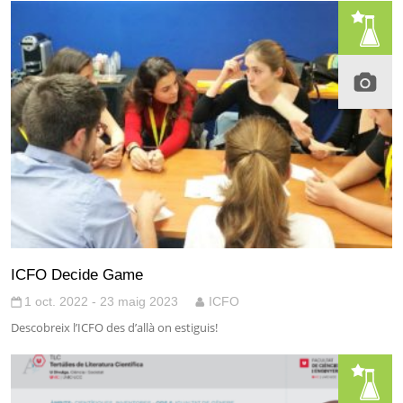
ICFO Decide Game
1 oct. 2022 - 23 maig 2023
ICFO
Descobreix l’ICFO des d’allà on estiguis!