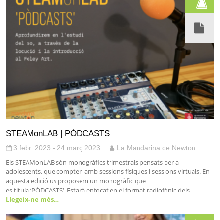
STEAMonLAB | PÒDCASTS
3 febr. 2023 - 24 març 2023
La Mandarina de Newton
Els STEAMonLAB són monogràfics trimestrals pensats per a
adolescents, que compten amb sessions físiques i sessions virtuals. En
aquesta edició us proposem un monogràfic que
es titula ‘PÒDCASTS‘. Estarà enfocat en el format radiofònic dels
Llegeix-ne més…