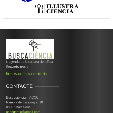
L'agenda de la cultura científica
Segueix-nos a:
https://x.com/buscaciencia
CONTACTE
Buscaciència – ACCC
Rambla de Catalunya, 10
08007 Barcelona
acccgestio@gmail.com