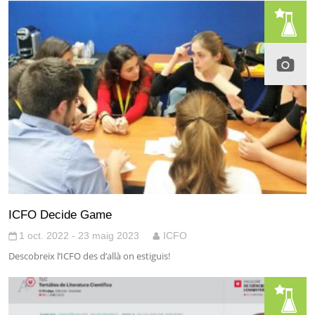
ICFO Decide Game
1 oct. 2022 - 23 maig 2023
ICFO
Descobreix l’ICFO des d’allà on estiguis!