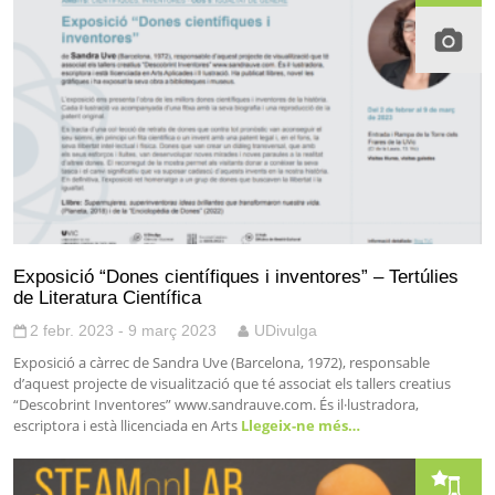
Exposició “Dones científiques i inventores” – Tertúlies
de Literatura Científica
2 febr. 2023 - 9 març 2023
UDivulga
Exposició a càrrec de Sandra Uve (Barcelona, 1972), responsable
d’aquest projecte de visualització que té associat els tallers creatius
“Descobrint Inventores” www.sandrauve.com. És il·lustradora,
escriptora i està llicenciada en Arts
Llegeix-ne més…