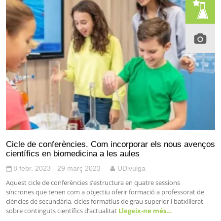
Cicle de conferències. Com incorporar els nous avenços
científics en biomedicina a les aules
8 febr. 2023 - 29 març 2023
UDivulga
Aquest cicle de conferències s’estructura en quatre sessions
síncrones que tenen com a objectiu oferir formació a professorat de
ciències de secundària, cicles formatius de grau superior i batxillerat,
sobre continguts científics d’actualitat
Llegeix-ne més…