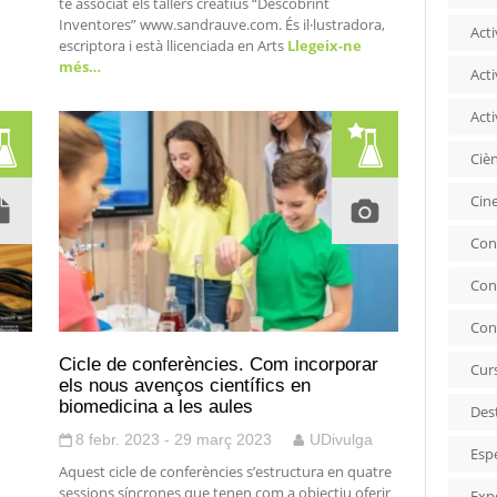
té associat els tallers creatius “Descobrint
Inventores” www.sandrauve.com. És il·lustradora,
Acti
escriptora i està llicenciada en Arts
Llegeix-ne
més…
Acti
Acti
Ciè
Cin
Con
Con
Con
Cicle de conferències. Com incorporar
Cur
els nous avenços científics en
biomedicina a les aules
Des
8 febr. 2023 - 29 març 2023
UDivulga
Esp
Aquest cicle de conferències s’estructura en quatre
sessions síncrones que tenen com a objectiu oferir
Exp