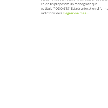
edició us proposem un monogràfic que
es titula ‘PÒDCASTS‘. Estarà enfocat en el form
radiofònic dels
Llegeix-ne més…