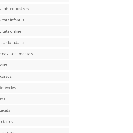
vitats educatives
vitats infantils
vitats online
ncia ciutadana
ema / Documentals
curs
cursos
ferències
sos
tacats
ectacles
osicions