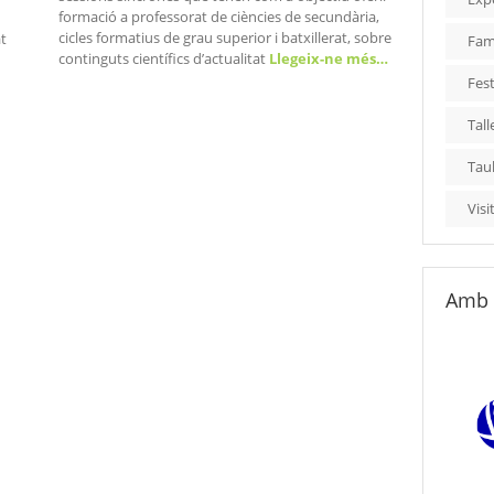
formació a professorat de ciències de secundària,
cicles formatius de grau superior i batxillerat, sobre
at
Fami
continguts científics d’actualitat
Llegeix-ne més…
Fest
Tall
Tau
Visi
Amb 