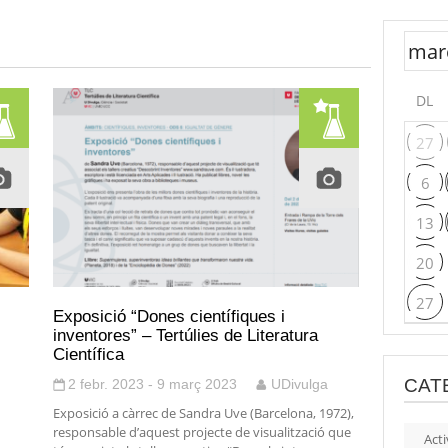
DL
27
6
13
20
27
Exposició “Dones científiques i
inventores” – Tertúlies de Literatura
Científica
CAT
2 febr. 2023 - 9 març 2023
UDivulga
Exposició a càrrec de Sandra Uve (Barcelona, 1972),
responsable d’aquest projecte de visualització que
Acti