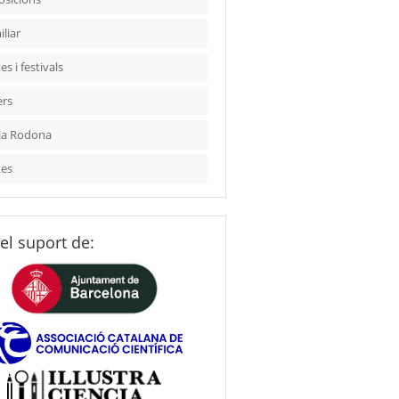
liar
es i festivals
ers
la Rodona
tes
el suport de: