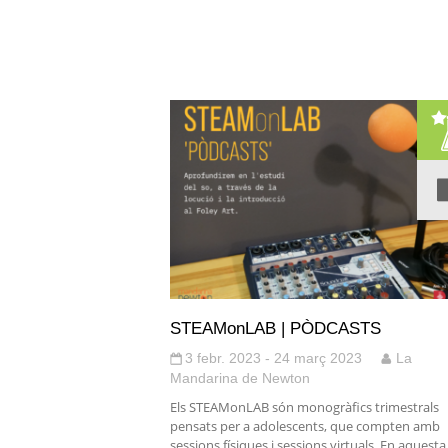
STEAMonLAB | PÒDCASTS
3 febr. 2023 - 24 març 2023
La
Mandarina de Newton
Els STEAMonLAB són monogràfics trimestrals
pensats per a adolescents, que compten amb
sessions físiques i sessions virtuals. En aquesta