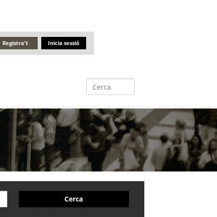
Registra't
Inicia sessió
Cerca