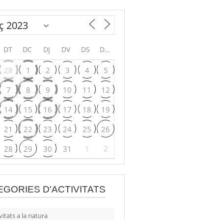
DT
DC
DJ
DV
DS
DG
28
1
2
3
4
5
7
8
9
10
11
12
14
15
16
17
18
19
21
22
23
24
25
26
2
28
29
30
31
1
EGORIES D'ACTIVITATS
vitats a la natura