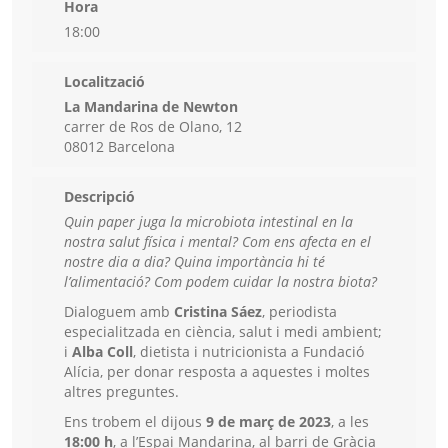
Hora
18:00
Localització
La Mandarina de Newton
carrer de Ros de Olano, 12
08012 Barcelona
Descripció
Quin paper juga la microbiota intestinal en la
nostra salut física i mental? Com ens afecta en el
nostre dia a dia? Quina importància hi té
l’alimentació? Com podem cuidar la nostra biota?
Dialoguem amb
Cristina Sáez
, periodista
especialitzada en ciència, salut i medi ambient;
i
Alba Coll
, dietista i nutricionista a Fundació
Alícia, per donar resposta a aquestes i moltes
altres preguntes.
Ens trobem el dijous
9 de març de 2023
, a les
18:00 h
, a l’Espai Mandarina, al barri de Gràcia