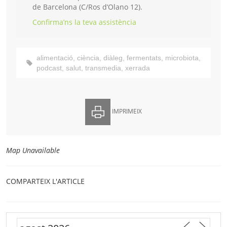
de Barcelona (C/Ros d’Olano 12).
Confirma’ns la teva assistència
alimentació
,
ciència
,
diàleg
,
fermentats
,
microbiota
,
podcast
,
salut
,
transmedia
,
xerrada
IMPRIMEIX
Map Unavailable
COMPARTEIX L'ARTICLE