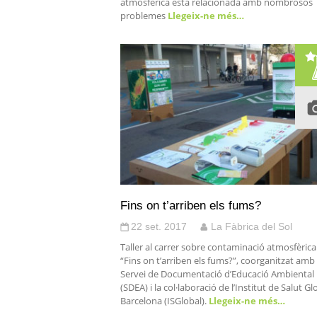
atmosfèrica està relacionada amb nombrosos
problemes
Llegeix-ne més…
Fins on t’arriben els fums?
22 set. 2017
La Fàbrica del Sol
Taller al carrer sobre contaminació atmosfèrica
“Fins on t’arriben els fums?”, coorganitzat amb 
Servei de Documentació d’Educació Ambiental
(SDEA) i la col·laboració de l’Institut de Salut Gl
Barcelona (ISGlobal).
Llegeix-ne més…