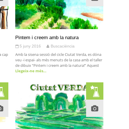
Pintem i creem amb la natura
5 juny 2016
Buscaciència
a cap
Amb la sisena sessió del cicle Ciutat Verda, es dóna
veu -i espai- als més menuts de la casa amb el taller
de dibuix “Pintem i creem amb la natura!” Aquest
Llegeix-ne més…