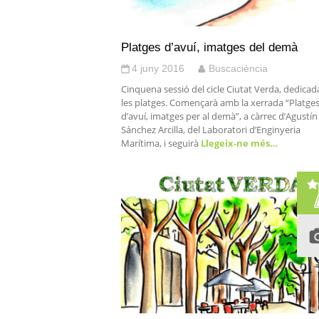
Platges d’avuí, imatges del demà
4 juny 2016
Buscaciència
Cinquena sessió del cicle Ciutat Verda, dedicad
les platges. Començarà amb la xerrada “Platge
d’avuí, imatges per al demà”, a càrrec d’Agustín
Sánchez Arcilla, del Laboratori d’Enginyeria
Marítima, i seguirà
Llegeix-ne més…