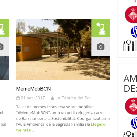
AM
DE
MemeMobBCN
21 set. 2017
La Fàbrica del Sol
Taller de memes i conversa sobre mobilitat
el
“#MemeMobBCN”, amb un petit refrigeri a càrrec
de Barrinar per a la Sostenibilitat. Coorganitzat amb
obal
l’Aula Ambiental de la Sagrada Família i la
Llegeix-
ne més…