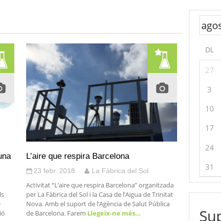
DL
27
3
10
17
24
 una
L’aire que respira Barcelona
31
23 febr. 2018
La Fàbrica del Sol
Activitat “L’aire que respira Barcelona” organitzada
ls
per La Fàbrica del Sol i la Casa de l’Aigua de Trinitat
e
Nova. Amb el suport de l’Agència de Salut Pública
Sup
ió
de Barcelona. Farem
Llegeix-ne més…