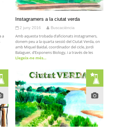
Instagramers a la ciutat verda
2 juny 2016
Buscaciència
a a
Amb aquesta trobada d’aficionats instagramers,
s
donem peu a la quarta sessió del Ciutat Verda, on
amb Miquel Baidal, coordinador del cicle, Jordi
Balaguer, d’Exponens Biology, i a través de les
Llegeix-ne més…