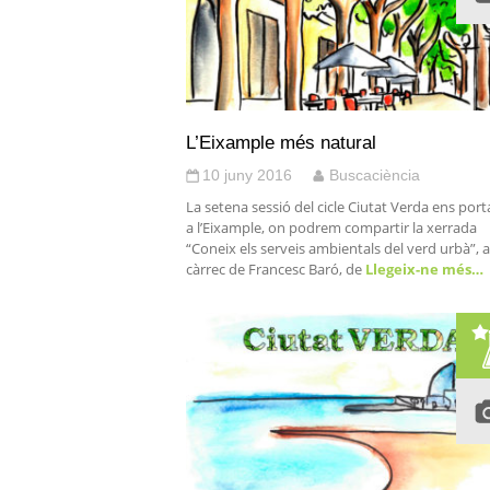
L’Eixample més natural
10 juny 2016
Buscaciència
La setena sessió del cicle Ciutat Verda ens port
a l’Eixample, on podrem compartir la xerrada
“Coneix els serveis ambientals del verd urbà”, a
càrrec de Francesc Baró, de
Llegeix-ne més…