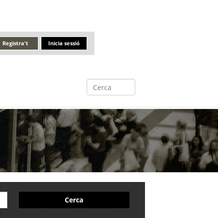
Registra't
Inicia sessió
Cerca