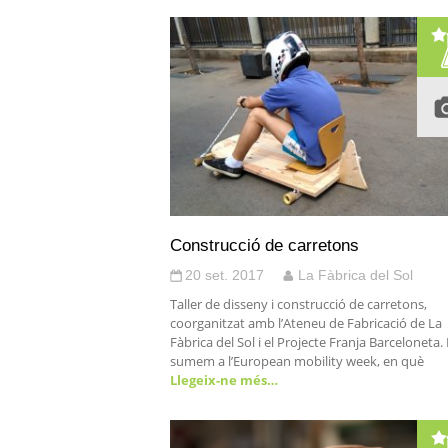
Construcció de carretons
20 set. 2017
La Fàbrica del Sol
Taller de disseny i construcció de carretons,
coorganitzat amb l’Ateneu de Fabricació de La
Fàbrica del Sol i el Projecte Franja Barceloneta.
sumem a l’European mobility week, en què
Llegeix-ne més…