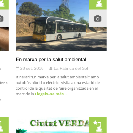
En marxa per la salut ambiental
a
28 set. 2016
La Fàbrica del Sol
Itinerari “En marxa per la salut ambiental!” amb
autobús híbrid o elèctric i visita a una estació de
cions
control de la qualitat de l’aire organitzada en el
marc de la
Llegeix-ne més…
a