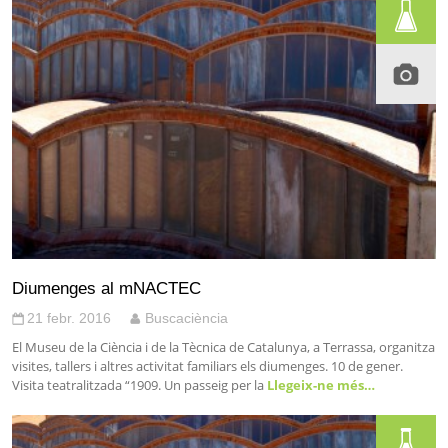
Diumenges al mNACTEC
21 febr. 2016
Buscaciència
El Museu de la Ciència i de la Tècnica de Catalunya, a Terrassa, organitza
visites, tallers i altres activitat familiars els diumenges. 10 de gener.
Visita teatralitzada “1909. Un passeig per la
Llegeix-ne més…