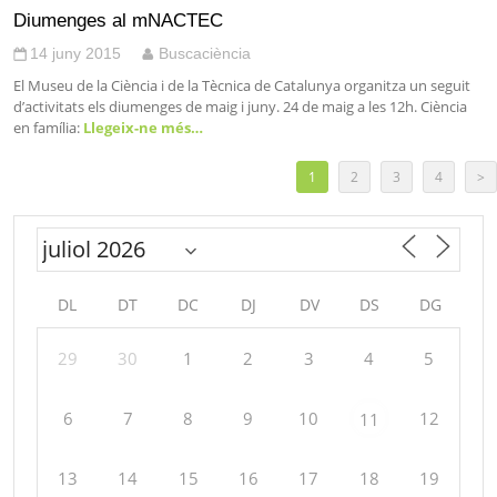
Diumenges al mNACTEC
14 juny 2015
Buscaciència
El Museu de la Ciència i de la Tècnica de Catalunya organitza un seguit
d’activitats els diumenges de maig i juny. 24 de maig a les 12h. Ciència
en família:
Llegeix-ne més…
1
2
3
4
>
DL
DT
DC
DJ
DV
DS
DG
29
30
1
2
3
4
5
6
7
8
9
10
12
11
13
14
15
16
17
18
19