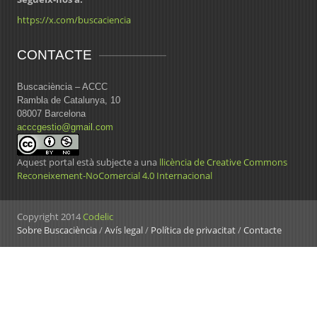
https://x.com/buscaciencia
CONTACTE
Buscaciència – ACCC
Rambla de Catalunya, 10
08007 Barcelona
acccgestio@gmail.com
Aquest portal està subjecte a una
llicència de Creative Commons
Reconeixement-NoComercial 4.0 Internacional
Copyright 2014
Codelic
Sobre Buscaciència
/
Avís legal
/
Política de privacitat
/
Contacte