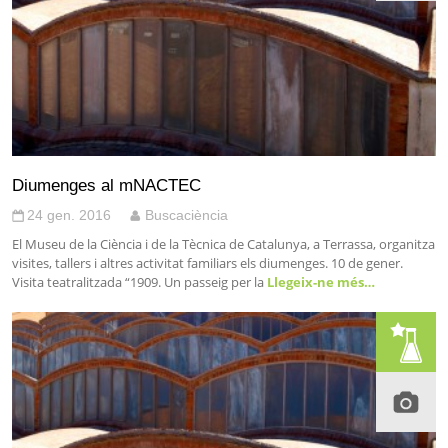
Diumenges al mNACTEC
24 gen. 2016
Buscaciència
El Museu de la Ciència i de la Tècnica de Catalunya, a Terrassa, organitza
visites, tallers i altres activitat familiars els diumenges. 10 de gener.
Visita teatralitzada “1909. Un passeig per la
Llegeix-ne més…