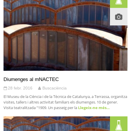
Diumenges al mNACTEC
28 febr. 2016
Buscaciència
El Museu de la Ciència i de la Tècnica de Catalunya, a Terrassa, organitza
visites, tallers i altres activitat familiars els diumenges. 10 de gener.
Visita teatralitzada “1909. Un passeig per la
Llegeix-ne més…