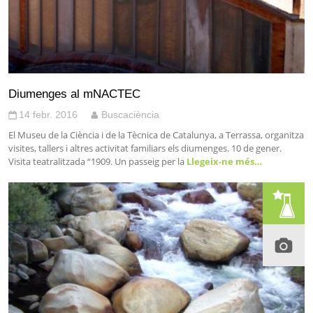
Diumenges al mNACTEC
14 febr. 2016
Buscaciència
El Museu de la Ciència i de la Tècnica de Catalunya, a Terrassa, organitza
visites, tallers i altres activitat familiars els diumenges. 10 de gener.
Visita teatralitzada “1909. Un passeig per la
Llegeix-ne més…