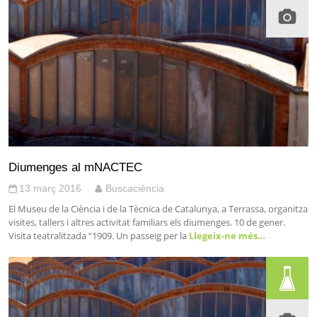
Diumenges al mNACTEC
13 març 2016
Buscaciència
El Museu de la Ciència i de la Tècnica de Catalunya, a Terrassa, organitza
visites, tallers i altres activitat familiars els diumenges. 10 de gener.
Visita teatralitzada “1909. Un passeig per la
Llegeix-ne més…