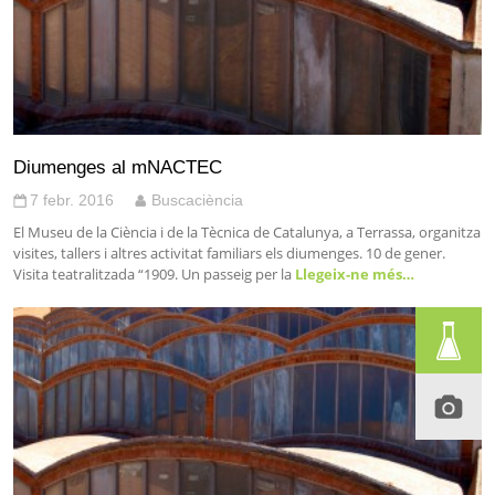
Diumenges al mNACTEC
7 febr. 2016
Buscaciència
El Museu de la Ciència i de la Tècnica de Catalunya, a Terrassa, organitza
visites, tallers i altres activitat familiars els diumenges. 10 de gener.
Visita teatralitzada “1909. Un passeig per la
Llegeix-ne més…