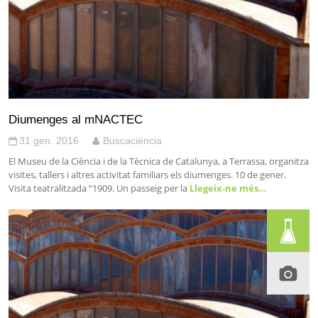
Diumenges al mNACTEC
31 gen. 2016
Buscaciència
El Museu de la Ciència i de la Tècnica de Catalunya, a Terrassa, organitza
visites, tallers i altres activitat familiars els diumenges. 10 de gener.
Visita teatralitzada “1909. Un passeig per la
Llegeix-ne més…