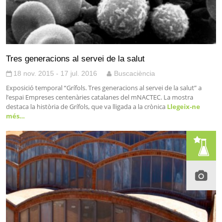
Tres generacions al servei de la salut
18 nov. 2015 - 17 jul. 2016
Buscaciència
Exposició temporal “Grífols. Tres generacions al servei de la salut” a
l’espai Empreses centenàries catalanes del mNACTEC. La mostra
destaca la història de Grífols, que va lligada a la crònica
Llegeix-ne
més…