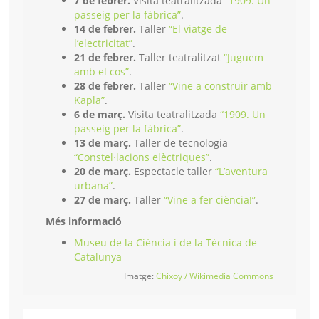
7 de febrer.
Visita teatralitzada
“1909. Un
passeig per la fàbrica”
.
14 de febrer.
Taller
“El viatge de
l’electricitat”
.
21 de febrer.
Taller teatralitzat
“Juguem
amb el cos”
.
28 de febrer.
Taller
“Vine a construir amb
Kapla”
.
6 de març.
Visita teatralitzada
“1909. Un
passeig per la fàbrica”
.
13 de març.
Taller de tecnologia
“Constel·lacions elèctriques”
.
20 de març.
Espectacle taller
“L’aventura
urbana”
.
27 de març.
Taller
“Vine a fer ciència!”
.
Més informació
Museu de la Ciència i de la Tècnica de
Catalunya
Imatge:
Chixoy / Wikimedia Commons