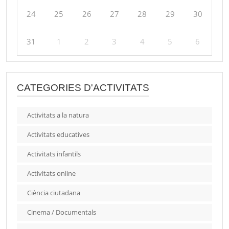
24
25
26
27
28
29
30
31
1
2
3
4
5
6
CATEGORIES D'ACTIVITATS
Activitats a la natura
Activitats educatives
Activitats infantils
Activitats online
Ciència ciutadana
Cinema / Documentals