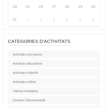
24
25
26
27
28
29
30
31
1
2
3
4
5
6
CATEGORIES D'ACTIVITATS
Activitats a la natura
Activitats educatives
Activitats infantils
Activitats online
Ciència ciutadana
Cinema / Documentals