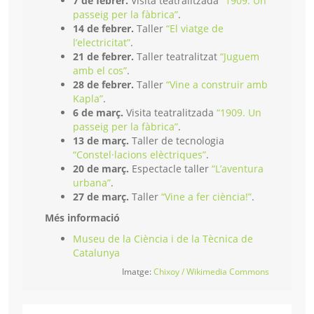
7 de febrer.
Visita teatralitzada
“1909. Un
passeig per la fàbrica”
.
14 de febrer.
Taller
“El viatge de
l’electricitat”
.
21 de febrer.
Taller teatralitzat
“Juguem
amb el cos”
.
28 de febrer.
Taller
“Vine a construir amb
Kapla”
.
6 de març.
Visita teatralitzada
“1909. Un
passeig per la fàbrica”
.
13 de març.
Taller de tecnologia
“Constel·lacions elèctriques”
.
20 de març.
Espectacle taller
“L’aventura
urbana”
.
27 de març.
Taller
“Vine a fer ciència!”
.
Més informació
Museu de la Ciència i de la Tècnica de
Catalunya
Imatge:
Chixoy / Wikimedia Commons