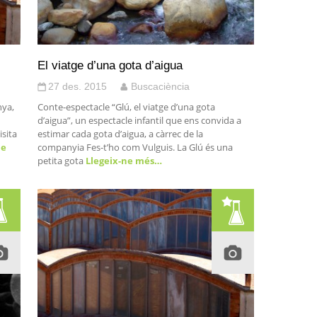
El viatge d’una gota d’aigua
27 des. 2015
Buscaciència
nya,
Conte-espectacle “Glú, el viatge d’una gota
d’aigua”, un espectacle infantil que ens convida a
isita
estimar cada gota d’aigua, a càrrec de la
ne
companyia Fes-t’ho com Vulguis. La Glú és una
petita gota
Llegeix-ne més…