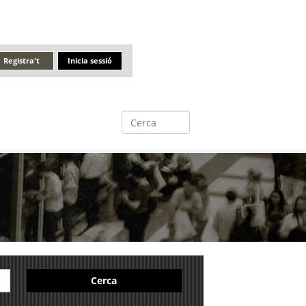
Registra't
Inicia sessió
Cerca