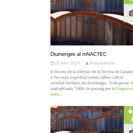
Diumenges al mNACTEC
28 febr. 2016
Buscaciència
El Museu de la Ciència i de la Tècnica de Catalu
a Terrassa, organitza visites, tallers i altres
activitat familiars els diumenges. 10 de gener. V
teatralitzada “1909. Un passeig per la
Llegeix-
més…