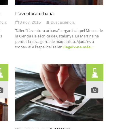
t
L’aventura urbana
ncia
8 nov. 2015
Buscaciència
l
Taller “L’aventura urbana”, organitzat pel Museu de
es
la Ciència i la Tècnica de Catalunya. La Martina ha
perdut la seva gorra de maquinista. Ajuda’ns a
trobar-la! A l’espai del Taller
Llegeix-ne més…