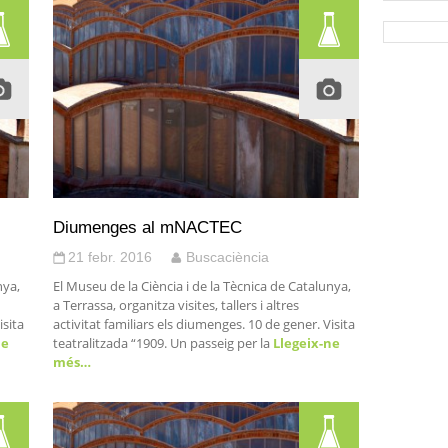
Diumenges al mNACTEC
21 febr. 2016
Buscaciència
nya,
El Museu de la Ciència i de la Tècnica de Catalunya,
a Terrassa, organitza visites, tallers i altres
isita
activitat familiars els diumenges. 10 de gener. Visita
ne
teatralitzada “1909. Un passeig per la
Llegeix-ne
més…