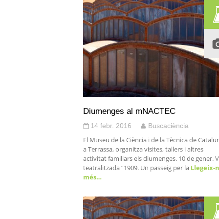
Diumenges al mNACTEC
14 febr. 2016
Buscaciència
El Museu de la Ciència i de la Tècnica de Catalu
a Terrassa, organitza visites, tallers i altres
activitat familiars els diumenges. 10 de gener. V
teatralitzada “1909. Un passeig per la
Llegeix-
més…