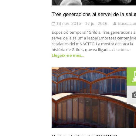
Tres generacions al servei de la salu
18 nov. 2015 - 17 jul. 2016
Buscaciè
Exposició temporal “Grífols. Tres generacions a
servei de la salut” a l’espai Empreses centenàri
catalanes del mNACTEC. La mostra destaca la
història de Grífols, que va lligada a la crònica
Llegeix-ne més…