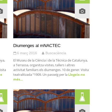
Diumenges al mNACTEC
6 març 2016
Buscaciència
nya,
El Museu de la Ciència i de la Tècnica de Catalunya,
a Terrassa, organitza visites, tallers i altres
isita
activitat familiars els diumenges. 10 de gener. Visita
ne
teatralitzada “1909. Un passeig per la
Llegeix-ne
més…