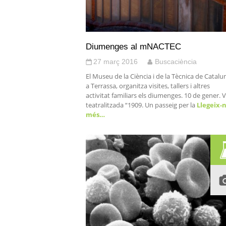
Diumenges al mNACTEC
27 març 2016
Buscaciència
El Museu de la Ciència i de la Tècnica de Catalu
a Terrassa, organitza visites, tallers i altres
activitat familiars els diumenges. 10 de gener. V
teatralitzada “1909. Un passeig per la
Llegeix-
més…