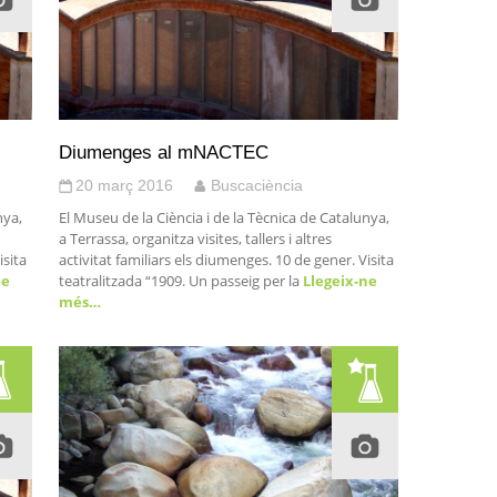
Diumenges al mNACTEC
20 març 2016
Buscaciència
nya,
El Museu de la Ciència i de la Tècnica de Catalunya,
a Terrassa, organitza visites, tallers i altres
isita
activitat familiars els diumenges. 10 de gener. Visita
ne
teatralitzada “1909. Un passeig per la
Llegeix-ne
més…