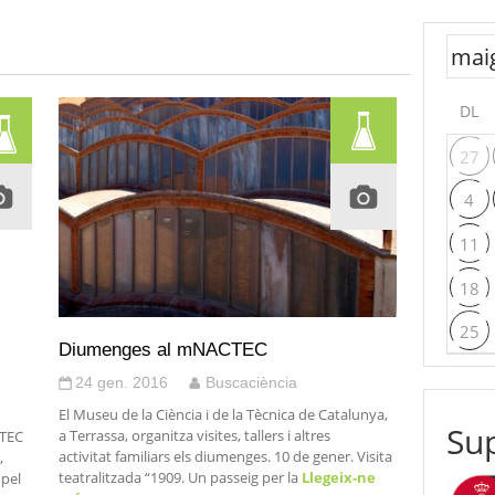
DL
27
4
11
18
25
Diumenges al mNACTEC
24 gen. 2016
Buscaciència
El Museu de la Ciència i de la Tècnica de Catalunya,
Sup
a Terrassa, organitza visites, tallers i altres
CTEC
activitat familiars els diumenges. 10 de gener. Visita
,
teatralitzada “1909. Un passeig per la
Llegeix-ne
 pel