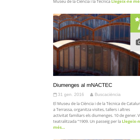
Museu de la Ciència i la Tècnica
Llegeix-ne m
Diumenges al mNACTEC
31 gen. 2016
Buscaciència
El Museu de la Ciència i de la Tècnica de Catalu
a Terrassa, organitza visites, tallers i altres
activitat familiars els diumenges. 10 de gener. V
teatralitzada “1909. Un passeig per la
Llegeix-
més…