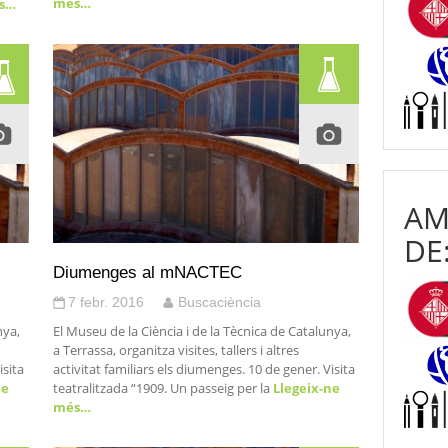
més…
és…
AM
DE
Diumenges al mNACTEC
7 febr. 2016
Buscaciència
nya,
El Museu de la Ciència i de la Tècnica de Catalunya,
a Terrassa, organitza visites, tallers i altres
isita
activitat familiars els diumenges. 10 de gener. Visita
ne
teatralitzada “1909. Un passeig per la
Llegeix-ne
més…