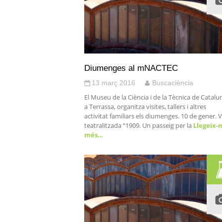
Diumenges al mNACTEC
13 març 2016
Buscaciència
El Museu de la Ciència i de la Tècnica de Catalu
a Terrassa, organitza visites, tallers i altres
activitat familiars els diumenges. 10 de gener. V
teatralitzada “1909. Un passeig per la
Llegeix-
més…