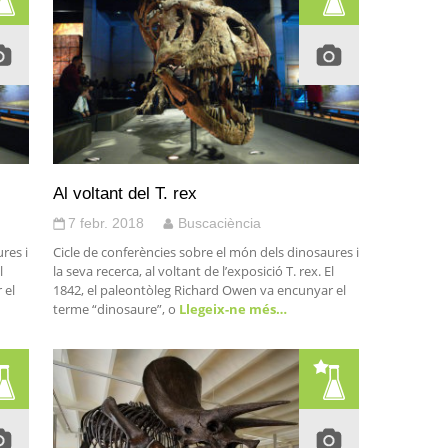
Al voltant del T. rex
7 febr. 2018
Buscaciència
res i
Cicle de conferències sobre el món dels dinosaures i
l
la seva recerca, al voltant de l’exposició T. rex. El
 el
1842, el paleontòleg Richard Owen va encunyar el
terme “dinosaure”, o
Llegeix-ne més…