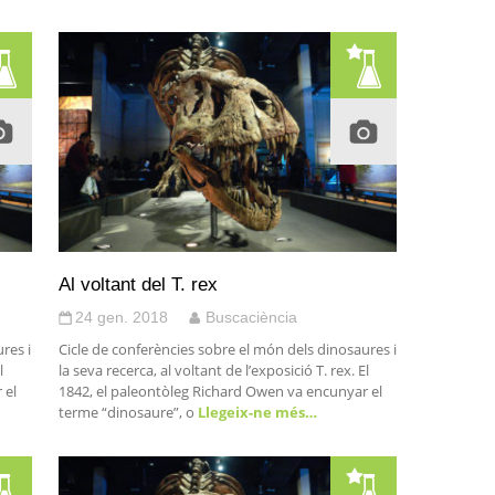
Al voltant del T. rex
24 gen. 2018
Buscaciència
res i
Cicle de conferències sobre el món dels dinosaures i
l
la seva recerca, al voltant de l’exposició T. rex. El
 el
1842, el paleontòleg Richard Owen va encunyar el
terme “dinosaure”, o
Llegeix-ne més…