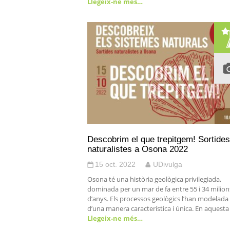
Llegeix-ne més…
Descobrim el que trepitgem! Sortides
naturalistes a Osona 2022
15 oct. 2022
UDivulga
Osona té una història geològica privilegiada,
dominada per un mar de fa entre 55 i 34 milion
d’anys. Els processos geològics l’han modelada
d’una manera característica i única. En aquesta
Llegeix-ne més…