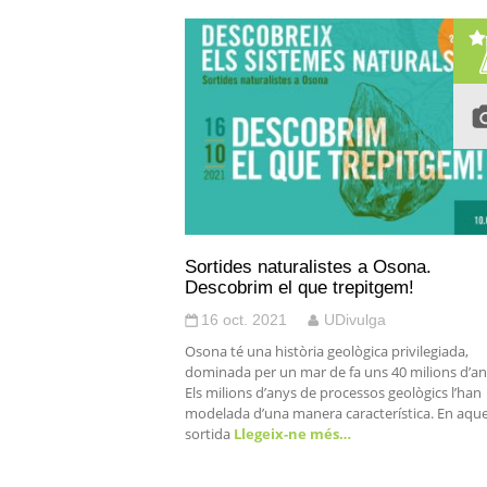
Sortides naturalistes a Osona.
Descobrim el que trepitgem!
16 oct. 2021
UDivulga
Osona té una història geològica privilegiada,
dominada per un mar de fa uns 40 milions d’an
Els milions d’anys de processos geològics l’han
modelada d’una manera característica. En aqu
sortida
Llegeix-ne més…