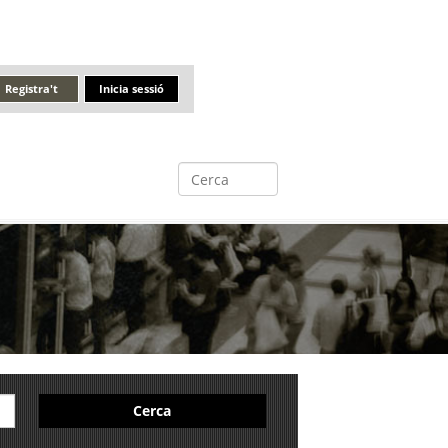
Registra't
Inicia sessió
Cerca