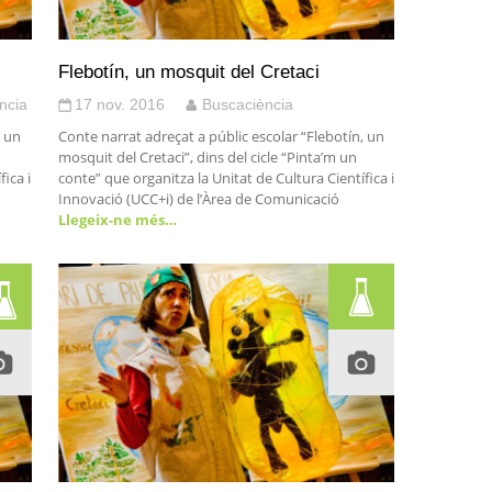
Flebotín, un mosquit del Cretaci
ncia
17 nov. 2016
Buscaciència
, un
Conte narrat adreçat a públic escolar “Flebotín, un
mosquit del Cretaci”, dins del cicle “Pinta’m un
ica i
conte” que organitza la Unitat de Cultura Científica i
Innovació (UCC+i) de l’Àrea de Comunicació
Llegeix-ne més…