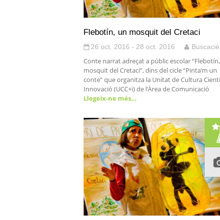
Flebotín, un mosquit del Cretaci
26 oct. 2016 - 28 oct. 2016
Buscaciè
Conte narrat adreçat a públic escolar “Flebotín
mosquit del Cretaci”, dins del cicle “Pinta’m un
conte” que organitza la Unitat de Cultura Científ
Innovació (UCC+i) de l’Àrea de Comunicació
Llegeix-ne més…