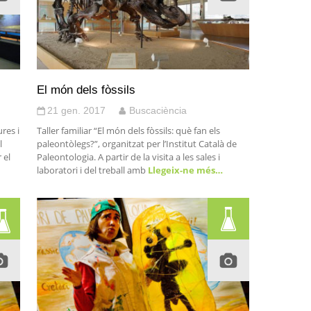
El món dels fòssils
21 gen. 2017
Buscaciència
res i
Taller familiar “El món dels fòssils: què fan els
l
paleontòlegs?”, organitzat per l’Institut Català de
 el
Paleontologia. A partir de la visita a les sales i
laboratori i del treball amb
Llegeix-ne més…