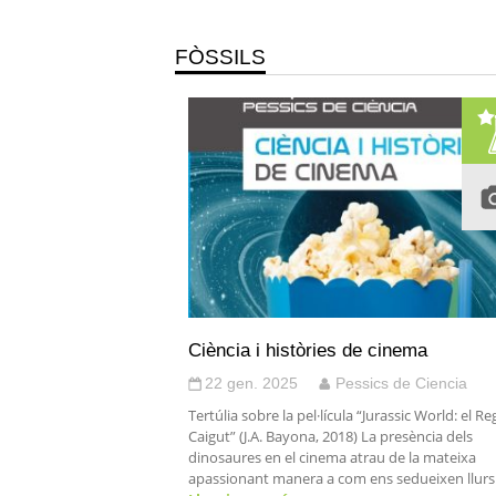
FÒSSILS
Ciència i històries de cinema
22 gen. 2025
Pessics de Ciencia
Tertúlia sobre la pel·lícula “Jurassic World: el R
Caigut” (J.A. Bayona, 2018) La presència dels
dinosaures en el cinema atrau de la mateixa
apassionant manera a com ens sedueixen llurs