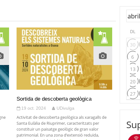
DL
30
6
13
20
27
Sortida de descoberta geològica
19 oct. 2024
UDivulga
egne
Activitat de descoberta geològica als xaragalls de
Sup
Santa Eulàlia de Riuprimer, caracteritzats per
constituir un paisatge geològic de gran valor
patrimonial. En una zona d’extensió reduïda,