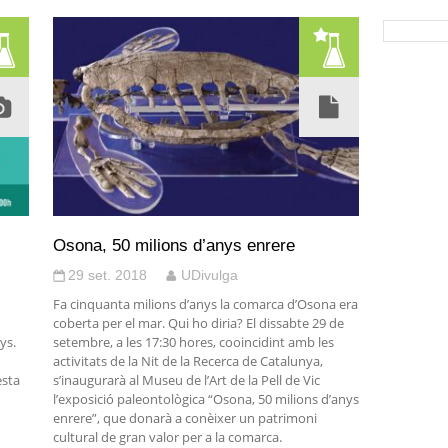
Osona, 50 milions d’anys enrere
29 set. 2018
UDivulga
Fa cinquanta milions d’anys la comarca d’Osona era
coberta per el mar. Qui ho diria? El dissabte 29 de
ys.
setembre, a les 17:30 hores, cooincidint amb les
activitats de la Nit de la Recerca de Catalunya,
esta
s’inaugurarà al Museu de l’Art de la Pell de Vic
l’exposició paleontològica “Osona, 50 milions d’anys
enrere”, que donarà a conèixer un patrimoni
cultural de gran valor per a la comarca.