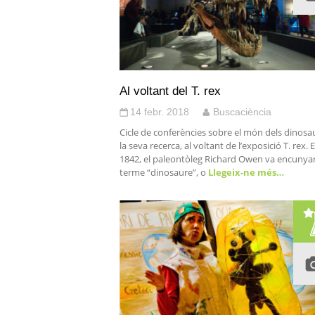
Al voltant del T. rex
14 febr. 2018
Buscaciència
Cicle de conferències sobre el món dels dinosau
la seva recerca, al voltant de l’exposició T. rex. E
1842, el paleontòleg Richard Owen va encunyar
terme “dinosaure”, o
Llegeix-ne més…