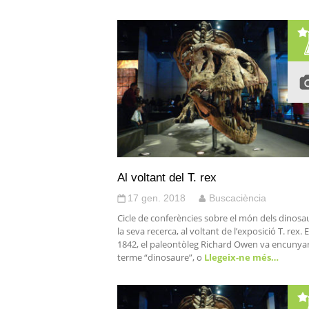
Al voltant del T. rex
17 gen. 2018
Buscaciència
Cicle de conferències sobre el món dels dinosau
la seva recerca, al voltant de l’exposició T. rex. E
1842, el paleontòleg Richard Owen va encunyar
terme “dinosaure”, o
Llegeix-ne més…