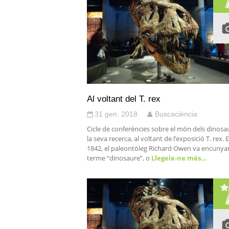
Al voltant del T. rex
31 gen. 2018
Buscaciència
Cicle de conferències sobre el món dels dinosau
la seva recerca, al voltant de l’exposició T. rex. E
1842, el paleontòleg Richard Owen va encunyar
terme “dinosaure”, o
Llegeix-ne més…