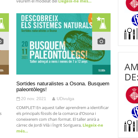
veurem el modelat del
Llegeix-ne més…
AM
DE
Sortides naturalistes a Osona. Busquem
paleontòlegs!
20 nov. 2021
UDivulga
COMPLET! En aquest taller aprendrem a identificar
s
els principals fòssils de la comarca d’Osona i
coneixerem com s’han format. El taller anirà a
càrrec de Jordi Vilà i Íngrit Soriguera,
Llegeix-ne
més…