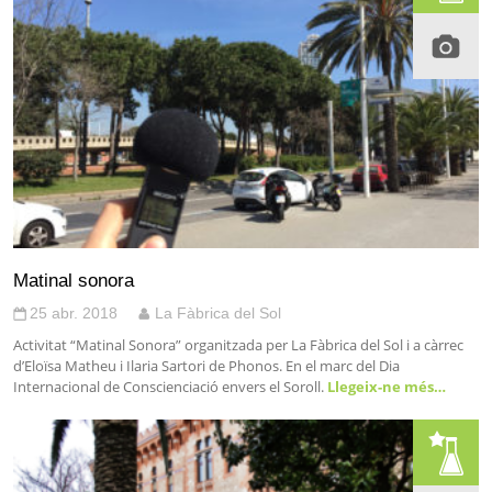
Matinal sonora
25 abr. 2018
La Fàbrica del Sol
Activitat “Matinal Sonora” organitzada per La Fàbrica del Sol i a càrrec
d’Eloïsa Matheu i Ilaria Sartori de Phonos. En el marc del Dia
Internacional de Conscienciació envers el Soroll.
Llegeix-ne més…