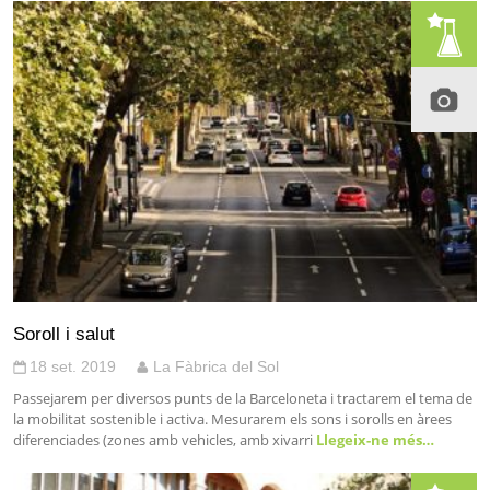
Soroll i salut
18 set. 2019
La Fàbrica del Sol
Passejarem per diversos punts de la Barceloneta i tractarem el tema de
la mobilitat sostenible i activa. Mesurarem els sons i sorolls en àrees
diferenciades (zones amb vehicles, amb xivarri
Llegeix-ne més…