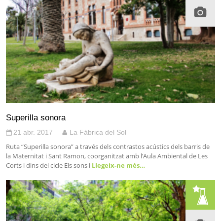
Superilla sonora
21 abr. 2017
La Fàbrica del Sol
Ruta “Superilla sonora” a través dels contrastos acústics dels barris de
la Maternitat i Sant Ramon, coorganitzat amb l’Aula Ambiental de Les
Corts i dins del cicle Els sons i
Llegeix-ne més…