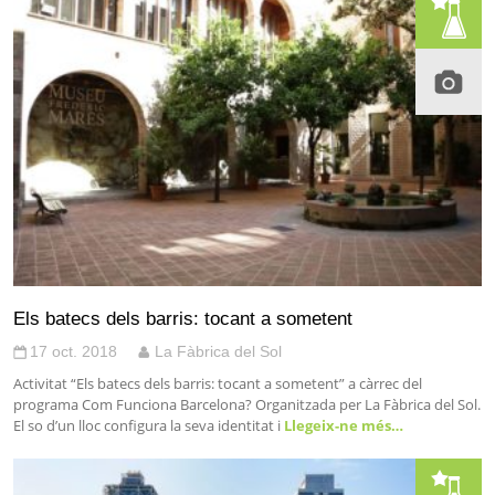
Els batecs dels barris: tocant a sometent
17 oct. 2018
La Fàbrica del Sol
Activitat “Els batecs dels barris: tocant a sometent” a càrrec del
programa Com Funciona Barcelona? Organitzada per La Fàbrica del Sol.
El so d’un lloc configura la seva identitat i
Llegeix-ne més…