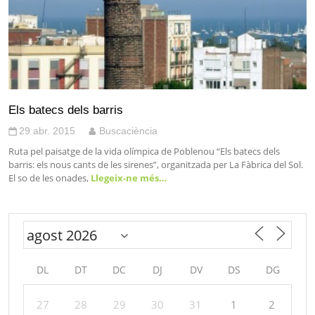
Els batecs dels barris
29 abr. 2015
Buscaciència
Ruta pel paisatge de la vida olímpica de Poblenou “Els batecs dels
barris: els nous cants de les sirenes”, organitzada per La Fàbrica del Sol.
El so de les onades,
Llegeix-ne més…
DL
DT
DC
DJ
DV
DS
DG
27
28
29
30
31
1
2