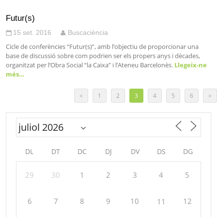
Futur(s)
15 set. 2016
Buscaciència
Cicle de conferències “Futur(s)”, amb l’objectiu de proporcionar una
base de discussió sobre com podrien ser els propers anys i dècades,
organitzat per l’Obra Social “la Caixa” i l’Ateneu Barcelonès.
Llegeix-ne
més…
<
1
2
3
4
5
6
>
DL
DT
DC
DJ
DV
DS
DG
29
30
1
2
3
4
5
6
7
8
9
10
12
11