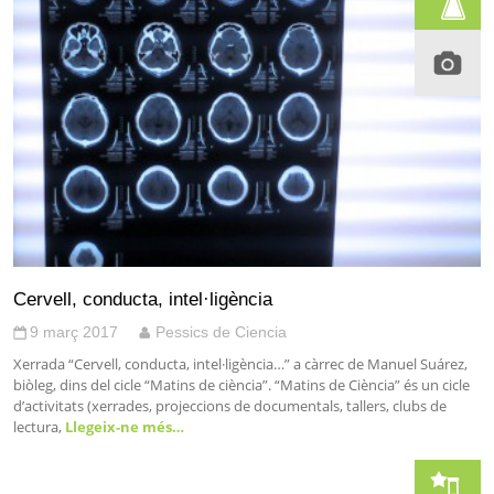
Cervell, conducta, intel·ligència
9 març 2017
Pessics de Ciencia
Xerrada “Cervell, conducta, intel·ligència…” a càrrec de Manuel Suárez,
biòleg, dins del cicle “Matins de ciència”. “Matins de Ciència” és un cicle
d’activitats (xerrades, projeccions de documentals, tallers, clubs de
lectura,
Llegeix-ne més…