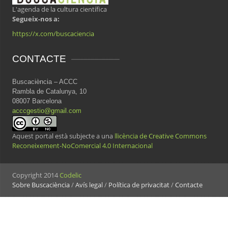
L'agenda de la cultura científica
Segueix-nos a:
https://x.com/buscaciencia
CONTACTE
Buscaciència – ACCC
Rambla de Catalunya, 10
08007 Barcelona
acccgestio@gmail.com
Aquest portal està subjecte a una
llicència de Creative Commons
Reconeixement-NoComercial 4.0 Internacional
Copyright 2014
Codelic
Sobre Buscaciència
/
Avís legal
/
Política de privacitat
/
Contacte