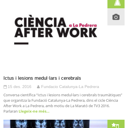
Ictus i lesions medul·lars i cerebrals
15 des. 2016
Fundacio Catalunya-La Pedrera
Conversa científica “Ictus i lesions medul·lars i cerebrals traumàtiques”
que organitza la Fundació Catalunya-La Pedrera, dins el cicle Ciència
After Work a La Pedrera, amb motiu de La Marató de TV3 2016.
Parlaran
Llegeix-ne més…