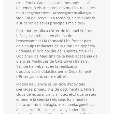
resistència. Cada cop vivim més anys, i això
incrementa els trastorns motors i les malalties
neurodegeneratives. Aconseguirem allargar la
vida útil del cervell? La tecnologia ens ajudarà
a superar les seves principals malalties?
Posterior tertúlia a càrrec de Manuel Suárez,
biòleg. Ha treballat en el món de
l’ensenyament i la formació i ha format part
dels equips redactors de la Gran Enciclopèdia
Catalana, l’Enciclopèdia de l’Esport Català i el
Diccionari de Medicina de la Reial Acadèmia de
Ciències Mèdiques de Catalunya i Balears.
També ha treballat en la realització
d’audiovisuals didàctics per al Departament
d’Ensenyament, entre d’altres.
Matins de Ciència és un cicle d’activitats
(xerrades, projeccions de documentals, tallers,
clubs de lectura, ciència ficció, etc.) que preten
entendre la ciència i els seus fonaments (
física, química, biologia, astronomia, genètica,
etc.) i aprendre com els avenços científics