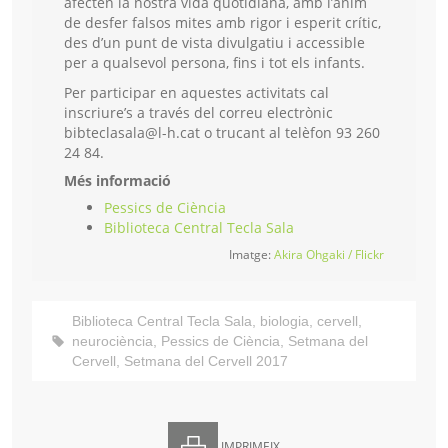
afecten la nostra vida quotidiana, amb l’ànim
de desfer falsos mites amb rigor i esperit crític,
des d’un punt de vista divulgatiu i accessible
per a qualsevol persona, fins i tot els infants.
Per participar en aquestes activitats cal
inscriure’s a través del correu electrònic
bibteclasala@l-h.cat o trucant al telèfon 93 260
24 84.
Més informació
Pessics de Ciència
Biblioteca Central Tecla Sala
Imatge:
Akira Ohgaki / Flickr
Biblioteca Central Tecla Sala
,
biologia
,
cervell
,
neurociència
,
Pessics de Ciència
,
Setmana del
Cervell
,
Setmana del Cervell 2017
IMPRIMEIX