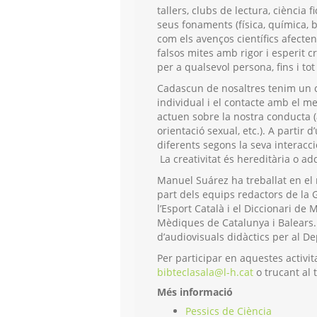
tallers, clubs de lectura, ciència f
seus fonaments (física, química, b
com els avenços científics afecte
falsos mites amb rigor i esperit cr
per a qualsevol persona, fins i tot 
Cadascun de nosaltres tenim un ce
individual i el contacte amb el m
actuen sobre la nostra conducta (ag
orientació sexual, etc.). A partir d
diferents segons la seva interacc
La creativitat és hereditària o ad
Manuel Suárez ha treballat en el 
part dels equips redactors de la 
l’Esport Català i el Diccionari de
Mèdiques de Catalunya i Balears. 
d’audiovisuals didàctics per al D
Per participar en aquestes activita
bibteclasala@l-h.cat
o trucant al 
Més informació
Pessics de Ciència