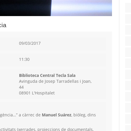
cia
09/03/2017
11:30
Biblioteca Central Tecla Sala
Avinguda de Josep Tarradellas i Joan,
44
08901 L'Hospitalet
ligència…” a càrrec de
Manuel Suárez
, biòleg, dins
activitats (xerrades, projeccions de documentals,