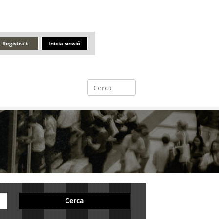
Registra't
Inicia sessió
Cerca