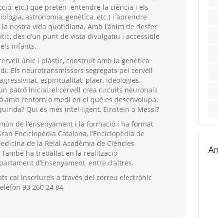
icció, etc.) que pretén entendre la ciència i els
iologia, astronomia, genètica, etc.) i aprendre
n la nostra vida quotidiana. Amb l’ànim de desfer
ític, des d’un punt de vista divulgatiu i accessible
els infants.
rvell únic i plàstic, construït amb la genètica
edi. Els neurotransmissors segregats pel cervell
ressivitat, espiritualitat, plaer, ideologies,
’un patró inicial, el cervell crea circuits neuronals
ió amb l’entorn o medi en el què es desenvolupa.
quirida? Qui és més intel·ligent, Einstein o Messi?
món de l’ensenyament i la formació i ha format
Gran Enciclopèdia Catalana, l’Enciclopèdia de
 Medicina de la Reial Acadèmia de Ciències
Am
També ha treballat en la realització
epartament d’Ensenyament, entre d’altres.
ts cal inscriure’s a través del correu electrònic
telèfon 93 260 24 84