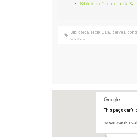
Biblioteca Central Tecla Sal
Biblioteca Tecla Sala
,
cervell
,
cond
Ciència
This page can't 
Biblioteca Cent
Do you own this we
Avinguda de Jose
L'Hospitalet