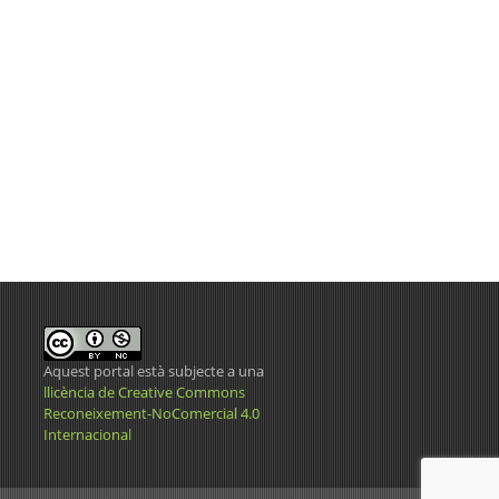
Aquest portal està subjecte a una
llicència de Creative Commons
Reconeixement-NoComercial 4.0
Internacional