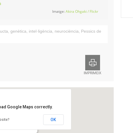
a
Imatge:
Akira Ohgaki / Flickr
ucta
,
genètica
,
intel·ligència
,
neurociència
,
Pessics de
IMPRIMEIX
load Google Maps correctly.
ral Tecla Sala
OK
bsite?
p Tarradellas i Joan, 44