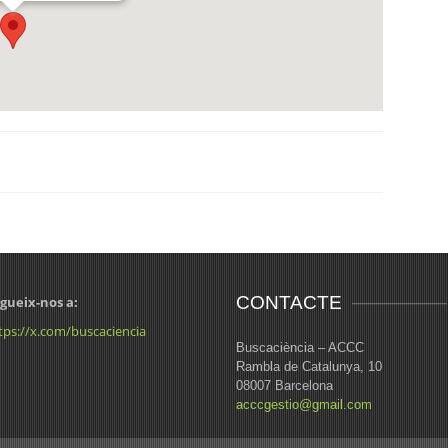
CONTACTE
gueix-nos a:
tps://x.com/buscaciencia
Buscaciència – ACCC
Rambla de Catalunya, 10
08007 Barcelona
acccgestio@gmail.com