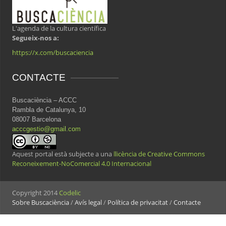
L'agenda de la cultura científica
Segueix-nos a:
https://x.com/buscaciencia
CONTACTE
Buscaciència – ACCC
Rambla de Catalunya, 10
08007 Barcelona
acccgestio@gmail.com
Aquest portal està subjecte a una
llicència de Creative Commons
Reconeixement-NoComercial 4.0 Internacional
Copyright 2014
Codelic
Sobre Buscaciència
/
Avís legal
/
Política de privacitat
/
Contacte