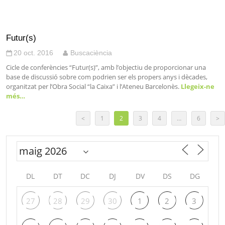
Futur(s)
20 oct. 2016
Buscaciència
Cicle de conferències “Futur(s)”, amb l’objectiu de proporcionar una
base de discussió sobre com podrien ser els propers anys i dècades,
organitzat per l’Obra Social “la Caixa” i l’Ateneu Barcelonès.
Llegeix-ne
més…
<
1
2
3
4
…
6
>
DL
DT
DC
DJ
DV
DS
DG
27
28
29
30
1
2
3