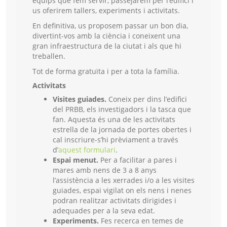
equips que fem servir, passejarem per l’edifici i
us oferirem tallers, experiments i activitats.
En definitiva, us proposem passar un bon dia,
divertint-vos amb la ciència i coneixent una
gran infraestructura de la ciutat i als que hi
treballen.
Tot de forma gratuïta i per a tota la família.
Activitats
Visites guiades.
Coneix per dins l’edifici
del PRBB, els investigadors i la tasca que
fan. Aquesta és una de les activitats
estrella de la jornada de portes obertes i
cal inscriure-s’hi prèviament a través
d’
aquest formulari
.
Espai menut.
Per a facilitar a pares i
mares amb nens de 3 a 8 anys
l’assistència a les xerrades i/o a les visites
guiades, espai vigilat on els nens i nenes
podran realitzar activitats dirigides i
adequades per a la seva edat.
Experiments.
Fes recerca en temes de