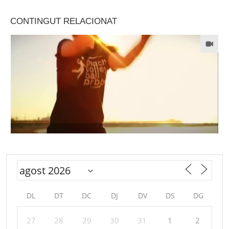
CONTINGUT RELACIONAT
DL
DT
DC
DJ
DV
DS
DG
27
28
29
30
31
1
2