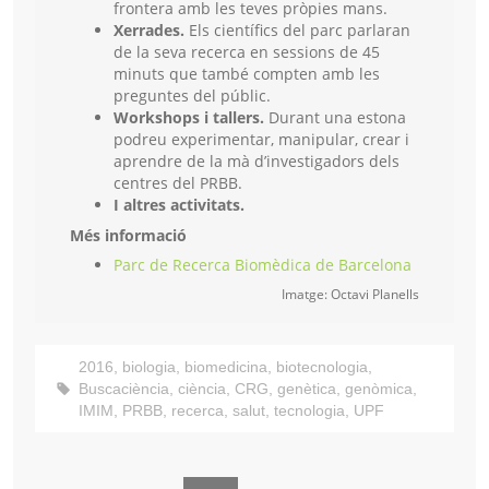
frontera amb les teves pròpies mans.
Xerrades.
Els científics del parc parlaran
de la seva recerca en sessions de 45
minuts que també compten amb les
preguntes del públic.
Workshops i tallers.
Durant una estona
podreu experimentar, manipular, crear i
aprendre de la mà d’investigadors dels
centres del PRBB.
I altres activitats.
Més informació
Parc de Recerca Biomèdica de Barcelona
Imatge: Octavi Planells
2016
,
biologia
,
biomedicina
,
biotecnologia
,
Buscaciència
,
ciència
,
CRG
,
genètica
,
genòmica
,
IMIM
,
PRBB
,
recerca
,
salut
,
tecnologia
,
UPF