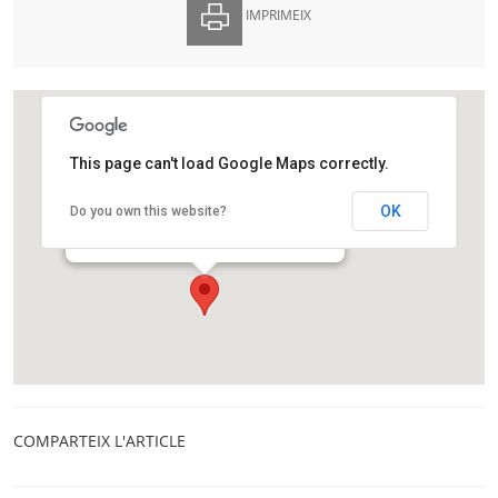
IMPRIMEIX
This page can't load Google Maps correctly.
Parc de Recerca Biomèdica de Barcelona
OK
Do you own this website?
Carrer del Dr. Aiguader, 88,
Barcelona
COMPARTEIX L'ARTICLE