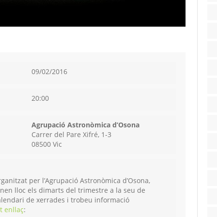
09/02/2016
20:00
Agrupació Astronòmica d’Osona
Carrer del Pare Xifré, 1-3
08500 Vic
rganitzat per l’Agrupació Astronòmica d’Osona,
nen lloc els dimarts del trimestre a la seu de
 calendari de xerrades i trobeu informació
t enllaç
: