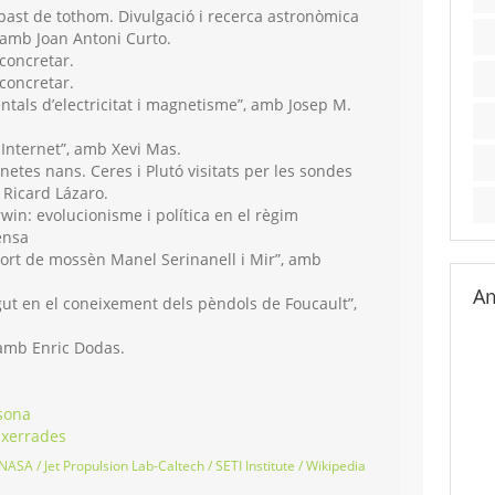
abast de tothom. Divulgació i recerca astronòmica
”, amb Joan Antoni Curto.
concretar.
concretar.
tals d’electricitat i magnetisme”, amb Josep M.
 Internet”, amb Xevi Mas.
netes nans. Ceres i Plutó visitats per les sondes
Ricard Lázaro.
win: evolucionisme i política en el règim
ensa
ort de mossèn Manel Serinanell i Mir”, amb
Am
ut en el coneixement dels pèndols de Foucault”,
amb Enric Dodas.
sona
 xerrades
NASA / Jet Propulsion Lab-Caltech / SETI Institute / Wikipedia