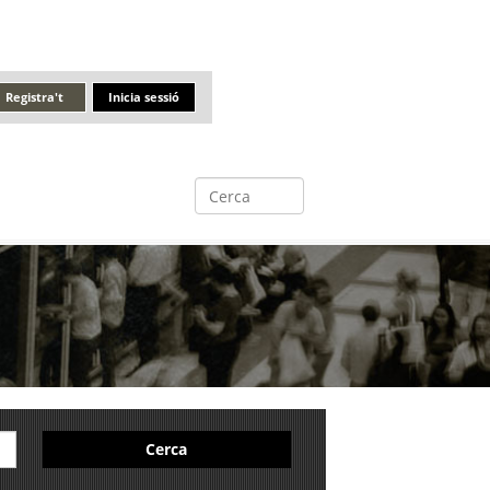
Registra't
Inicia sessió
Cerca