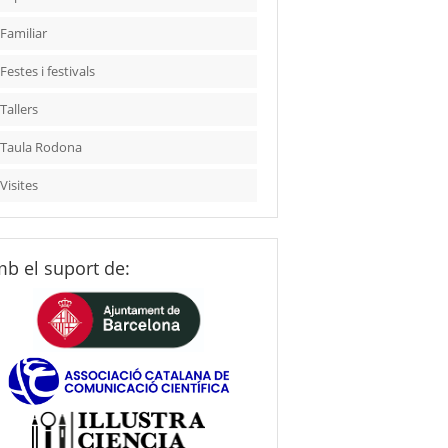
Familiar
Festes i festivals
Tallers
Taula Rodona
Visites
b el suport de: