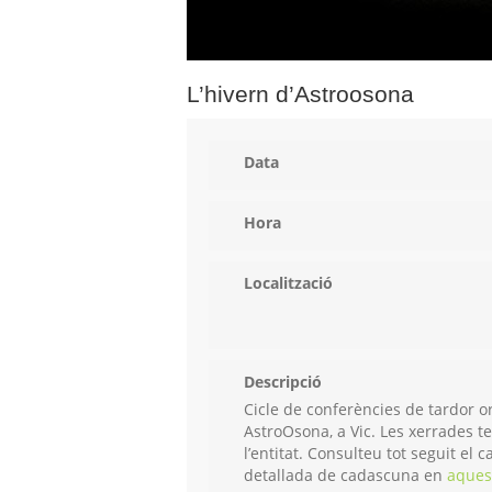
L’hivern d’Astroosona
Data
Hora
Localització
Descripció
Cicle de conferències de tardor o
AstroOsona, a Vic. Les xerrades te
l’entitat. Consulteu tot seguit el
detallada de cadascuna en
aques