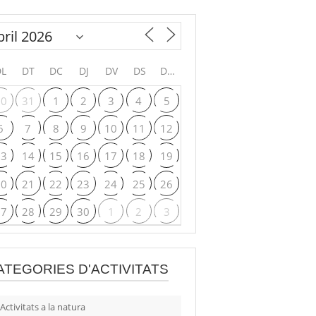
DL
DT
DC
DJ
DV
DS
DG
30
31
1
2
3
4
5
6
7
8
9
10
11
12
13
14
15
16
17
18
19
20
21
22
23
24
25
26
27
28
29
30
1
2
3
ATEGORIES D'ACTIVITATS
Activitats a la natura