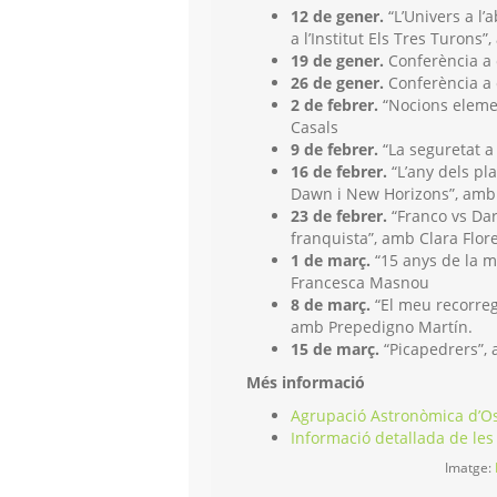
12 de gener.
“L’Univers a l’
a l’Institut Els Tres Turons
19 de gener.
Conferència a 
26 de gener.
Conferència a 
2 de febrer.
“Nocions elemen
Casals
9 de febrer.
“La seguretat a
16 de febrer.
“L’any dels pla
Dawn i New Horizons”, amb 
23 de febrer.
“Franco vs Dar
franquista”, amb Clara Flor
1 de març.
“15 anys de la m
Francesca Masnou
8 de març.
“El meu recorreg
amb Prepedigno Martín.
15 de març.
“Picapedrers”, 
Més informació
Agrupació Astronòmica d’O
Informació detallada de les
Imatge: