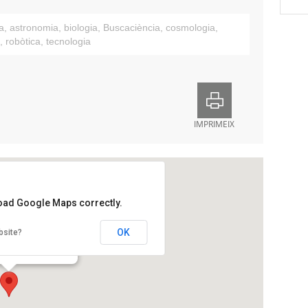
ca
,
astronomia
,
biologia
,
Buscaciència
,
cosmologia
,
,
robòtica
,
tecnologia
IMPRIMEIX
load Google Maps correctly.
stronòmica d’Osona
OK
bsite?
 Xifré, 1-3