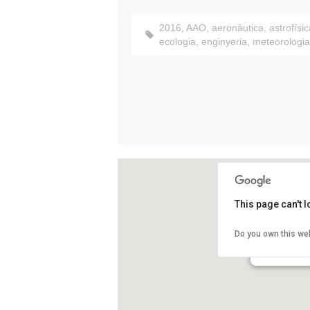
2016
,
AAO
,
aeronàutica
,
astrofísi
ecologia
,
enginyeria
,
meteorologia
This page can't 
Agrupació A
Do you own this we
Carrer del Pare
Vic