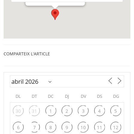
COMPARTEIX L'ARTICLE
DL
DT
DC
DJ
DV
DS
DG
30
31
1
2
3
4
5
6
7
8
9
10
11
12