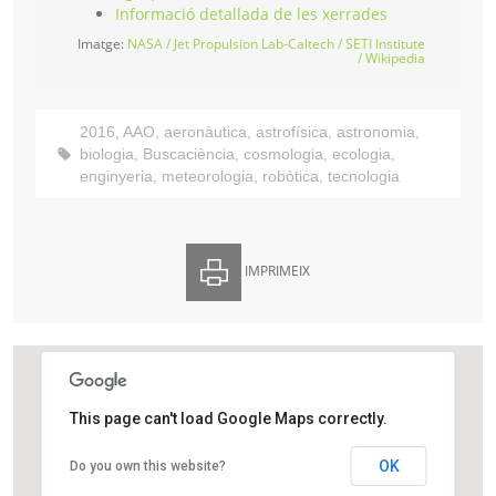
Informació detallada de les xerrades
Imatge:
NASA / Jet Propulsion Lab-Caltech / SETI Institute
/ Wikipedia
2016
,
AAO
,
aeronàutica
,
astrofísica
,
astronomia
,
biologia
,
Buscaciència
,
cosmologia
,
ecologia
,
enginyeria
,
meteorologia
,
robòtica
,
tecnologia
IMPRIMEIX
This page can't load Google Maps correctly.
Agrupació Astronòmica d’Osona
OK
Do you own this website?
Carrer del Pare Xifré, 1-3
Vic