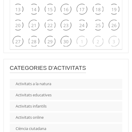
13
14
15
16
17
18
19
20
21
22
23
24
25
26
27
28
29
30
1
2
3
CATEGORIES D'ACTIVITATS
Activitats a la natura
Activitats educatives
Activitats infantils
Activitats online
Ciència ciutadana