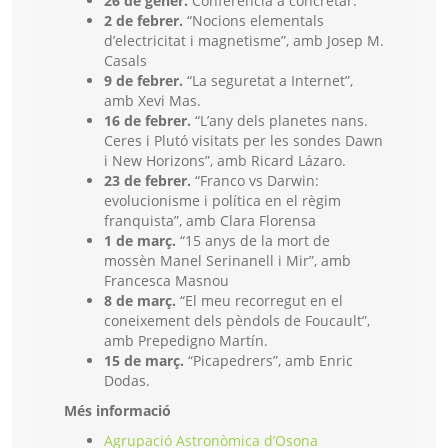
26 de gener.
Conferència a concretar.
2 de febrer.
“Nocions elementals
d’electricitat i magnetisme”, amb Josep M.
Casals
9 de febrer.
“La seguretat a Internet”,
amb Xevi Mas.
16 de febrer.
“L’any dels planetes nans.
Ceres i Plutó visitats per les sondes Dawn
i New Horizons”, amb Ricard Lázaro.
23 de febrer.
“Franco vs Darwin:
evolucionisme i política en el règim
franquista”, amb Clara Florensa
1 de març.
“15 anys de la mort de
mossèn Manel Serinanell i Mir”, amb
Francesca Masnou
8 de març.
“El meu recorregut en el
coneixement dels pèndols de Foucault”,
amb Prepedigno Martín.
15 de març.
“Picapedrers”, amb Enric
Dodas.
Més informació
Agrupació Astronòmica d’Osona