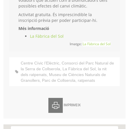
voladors que actuen com a bioindicadors dels
possibles efectes del canvi climàtic.
Activitat gratuïta. És imprescindible la
inscripció prèvia per poder participar-hi.
Més informació
La Fàbrica del Sol
Imatge:
La Fàbrica del Sol
Centre Cívic l’Elèctric
,
Consorci del Parc Natural de
la Serra de Collserola
,
La Fàbrica del Sol
,
la nit
dels ratpenats
,
Museu de Ciències Naturals de
Granollers
,
Parc de Collserola
,
ratpenats
IMPRIMEIX