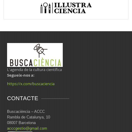
L'agenda de la cultura científica
Segueix-nos a:
https://x.com/buscaciencia
CONTACTE
Buscaciència – ACCC
Rambla de Catalunya, 10
08007 Barcelona
acccgestio@gmail.com