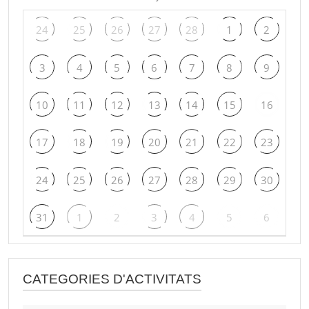
24
25
26
27
28
1
2
3
4
5
6
7
8
9
10
11
12
13
14
15
16
17
18
19
20
21
22
23
24
25
26
27
28
29
30
31
1
2
3
4
5
6
CATEGORIES D'ACTIVITATS