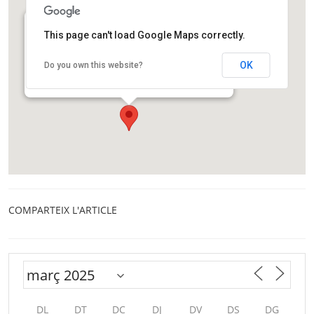
This page can't load Google Maps correctly.
Centre d’Informació del Parc Natural de la Serra
de Collserola
OK
Do you own this website?
Carretera de l'Església, 92
Barcelona
COMPARTEIX L'ARTICLE
DL
DT
DC
DJ
DV
DS
DG