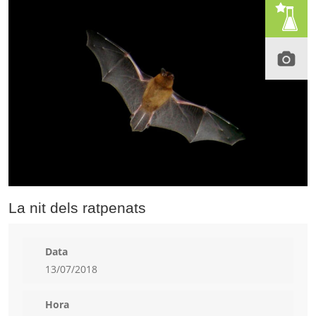
La nit dels ratpenats
Data
13/07/2018
Hora