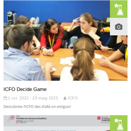
ICFO Decide Game
1 oct. 2022 - 23 maig 2023
ICFO
Descobreix l’ICFO des d’allà on estiguis!