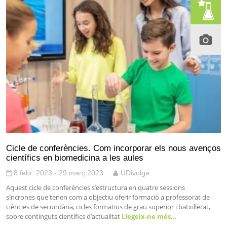
Cicle de conferències. Com incorporar els nous avenços
científics en biomedicina a les aules
8 febr. 2023 - 29 març 2023
UDivulga
Aquest cicle de conferències s’estructura en quatre sessions
síncrones que tenen com a objectiu oferir formació a professorat de
ciències de secundària, cicles formatius de grau superior i batxillerat,
sobre continguts científics d’actualitat
Llegeix-ne més…