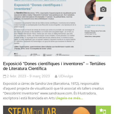
Exposició “Dones científiques i inventores” – Tertúlies
de Literatura Científica
2 febr. 2023 - 9 març 2023
UDivulga
Exposició a càrrec de Sandra Uve (Barcelona, 1972), responsable
d’aquest projecte de visualització que té associat els tallers creatius
“Descobrint Inventores” www.sandrauve.com. És il·lustradora,
escriptora i està llicenciada en Arts
Llegeix-ne més…