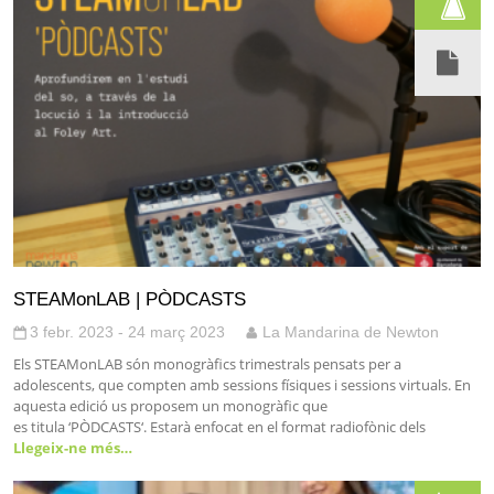
STEAMonLAB | PÒDCASTS
3 febr. 2023 - 24 març 2023
La Mandarina de Newton
Els STEAMonLAB són monogràfics trimestrals pensats per a
adolescents, que compten amb sessions físiques i sessions virtuals. En
aquesta edició us proposem un monogràfic que
es titula ‘PÒDCASTS‘. Estarà enfocat en el format radiofònic dels
Llegeix-ne més…