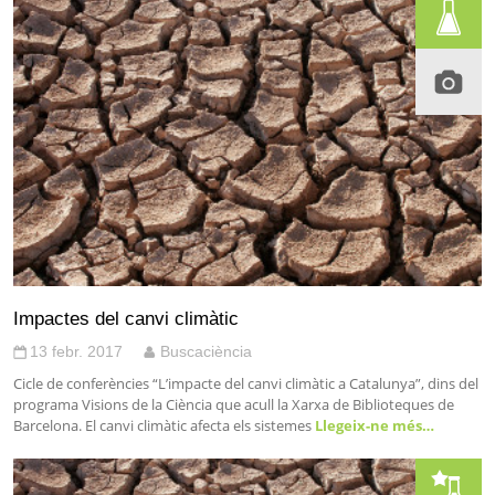
Impactes del canvi climàtic
13 febr. 2017
Buscaciència
Cicle de conferències “L’impacte del canvi climàtic a Catalunya”, dins del
programa Visions de la Ciència que acull la Xarxa de Biblioteques de
Barcelona. El canvi climàtic afecta els sistemes
Llegeix-ne més…