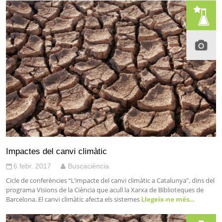
Impactes del canvi climàtic
6 febr. 2017
Buscaciència
Cicle de conferències “L’impacte del canvi climàtic a Catalunya”, dins del
programa Visions de la Ciència que acull la Xarxa de Biblioteques de
Barcelona. El canvi climàtic afecta els sistemes
Llegeix-ne més…