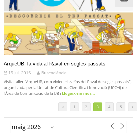
ArqueUB, la vida al Raval en segles passats
15 jul. 2016
Buscaciència
Visita taller “ArqueUB, com vivien els veïns del Raval de segles passats”,
organitzada per la Unitat de Cultura Científica i Innovació (UCC+i) de
l’Àrea de Comunicació de la UB i
Llegeix-ne més…
<
1
2
3
4
5
>