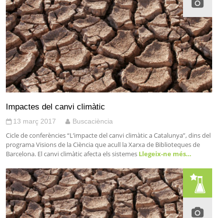
Impactes del canvi climàtic
13 març 2017
Buscaciència
Cicle de conferències “L’impacte del canvi climàtic a Catalunya”, dins del
programa Visions de la Ciència que acull la Xarxa de Biblioteques de
Barcelona. El canvi climàtic afecta els sistemes
Llegeix-ne més…