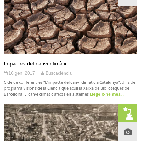
Impactes del canvi climàtic
16 gen. 2017
Buscaciència
Cicle de conferències “L’impacte del canvi climàtic a Catalunya”, dins del
programa Visions de la Ciència que acull la Xarxa de Biblioteques de
Barcelona. El canvi climàtic afecta els sistemes
Llegeix-ne més…