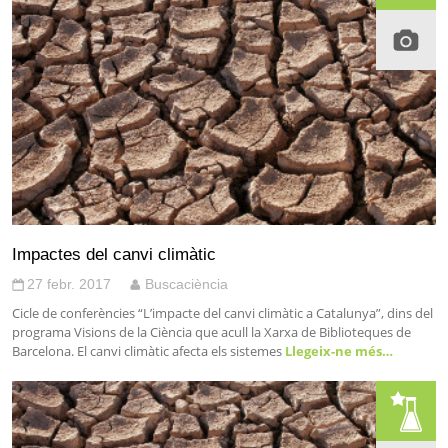
Impactes del canvi climàtic
27 febr. 2017
Buscaciència
Cicle de conferències “L’impacte del canvi climàtic a Catalunya”, dins del
programa Visions de la Ciència que acull la Xarxa de Biblioteques de
Barcelona. El canvi climàtic afecta els sistemes
Llegeix-ne més…