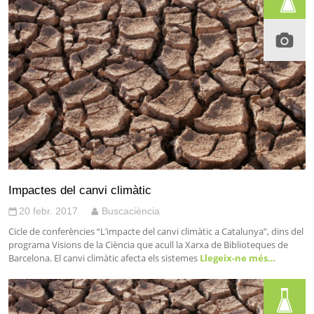
Impactes del canvi climàtic
20 febr. 2017
Buscaciència
Cicle de conferències “L’impacte del canvi climàtic a Catalunya”, dins del
programa Visions de la Ciència que acull la Xarxa de Biblioteques de
Barcelona. El canvi climàtic afecta els sistemes
Llegeix-ne més…