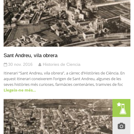
Sant Andreu, vila obrera
30 nov. 2016
Histories de Ciencia
Itinerari “Sant Andreu, vila obrera”, a càrrec d’Històries de Ciència. En
aquest itinerari coneixerem l’origen de Sant Andreu, algunes de les
seves històries més curioses, farmàcies centenàries, tramvies de foc
Llegeix-ne més…