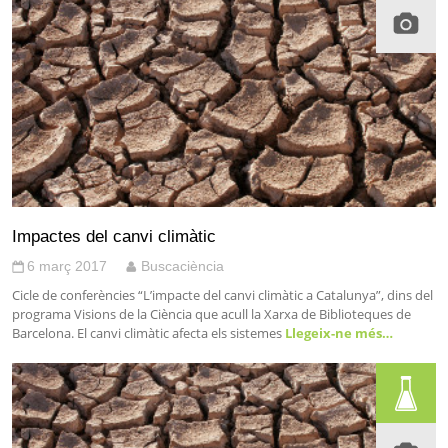
Impactes del canvi climàtic
6 març 2017
Buscaciència
Cicle de conferències “L’impacte del canvi climàtic a Catalunya”, dins del
programa Visions de la Ciència que acull la Xarxa de Biblioteques de
Barcelona. El canvi climàtic afecta els sistemes
Llegeix-ne més…