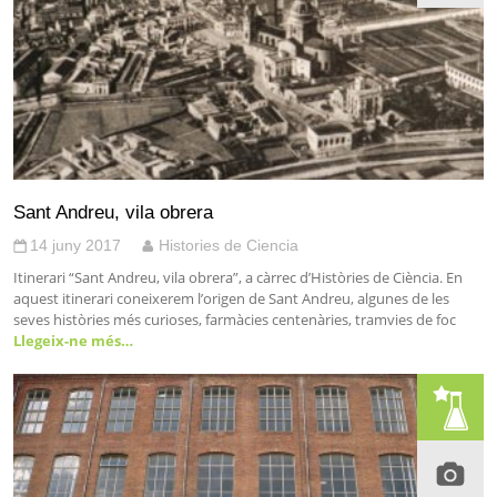
Sant Andreu, vila obrera
14 juny 2017
Histories de Ciencia
Itinerari “Sant Andreu, vila obrera”, a càrrec d’Històries de Ciència. En
aquest itinerari coneixerem l’origen de Sant Andreu, algunes de les
seves històries més curioses, farmàcies centenàries, tramvies de foc
Llegeix-ne més…