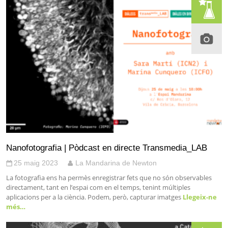
Nanofotografia | Pòdcast en directe Transmedia_LAB
25 maig 2023
La Mandarina de Newton
La fotografia ens ha permès enregistrar fets que no són observables
directament, tant en l’espai com en el temps, tenint múltiples
aplicacions per a la ciència. Podem, però, capturar imatges
Llegeix-ne
més…