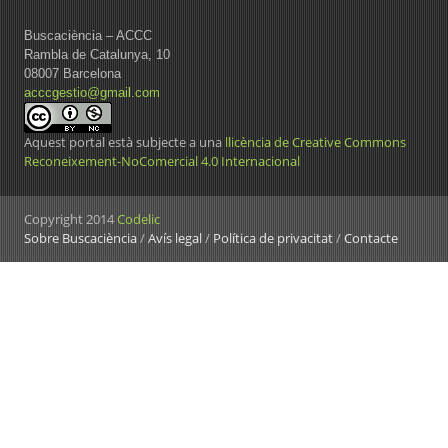
Buscaciència – ACCC
Rambla de Catalunya, 10
08007 Barcelona
acccgestio@gmail.com
Aquest portal està subjecte a una
llicència de Creative Commons
Reconeixement-NoComercial 4.0 Internacional
Copyright 2014
Codelic
Sobre Buscaciència
/
Avís legal
/
Política de privacitat
/
Contacte