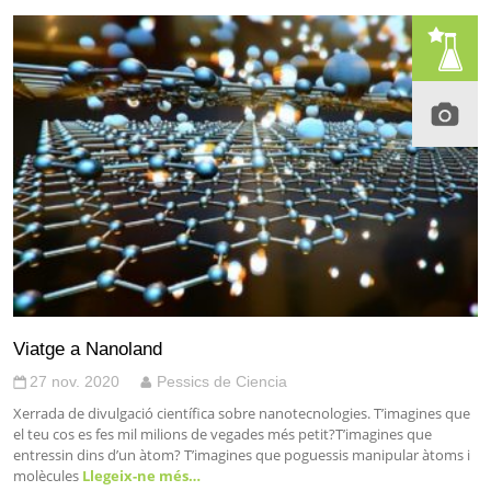
Viatge a Nanoland
27 nov. 2020
Pessics de Ciencia
Xerrada de divulgació científica sobre nanotecnologies. T’imagines que
el teu cos es fes mil milions de vegades més petit?T’imagines que
entressin dins d’un àtom? T’imagines que poguessis manipular àtoms i
molècules
Llegeix-ne més…