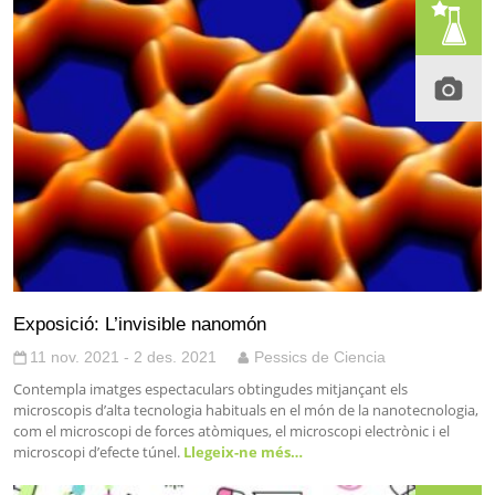
Exposició: L’invisible nanomón
11 nov. 2021 - 2 des. 2021
Pessics de Ciencia
Contempla imatges espectaculars obtingudes mitjançant els
microscopis d’alta tecnologia habituals en el món de la nanotecnologia,
com el microscopi de forces atòmiques, el microscopi electrònic i el
microscopi d’efecte túnel.
Llegeix-ne més…