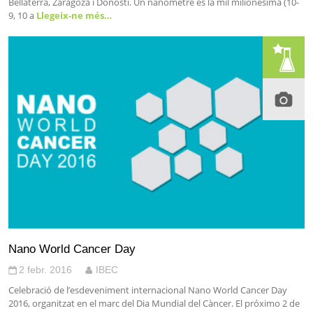
Bellaterra, Zaragoza i Donosti. Un nanòmetre es la mil milionèsima (10-
9, 10 a
Llegeix-ne més…
Nano World Cancer Day
2 febr. 2016
IBEC
Celebració de l’esdeveniment internacional Nano World Cancer Day
2016, organitzat en el marc del Dia Mundial del Càncer. El próximo 2 de