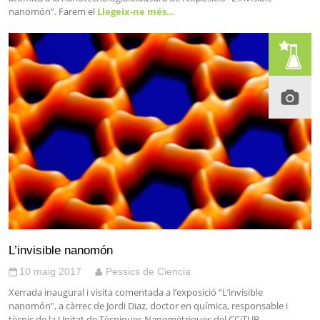
nanomón”. Farem el
Llegeix-ne més…
L’invisible nanomón
10 maig 2017
Pessics de Ciencia
Xerrada inaugural i visita comentada a l’exposició “L’invisible
nanomón”, a càrrec de Jordi Diaz, doctor en química, responsable i
tècnic de la Unitat de Tècniques Nanomètriques del CCiTUB,