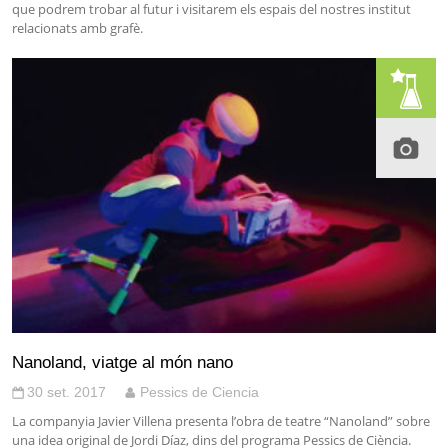
que podrem trobar al futur i visitarem els espais del nostres institut
relacionats amb grafè.
Nanoland, viatge al món nano
30 set. 2017
Pessics de Ciencia
La companyia Javier Villena presenta l’obra de teatre “Nanoland” sobre
una idea original de Jordi Díaz, dins del programa Pessics de Ciència.