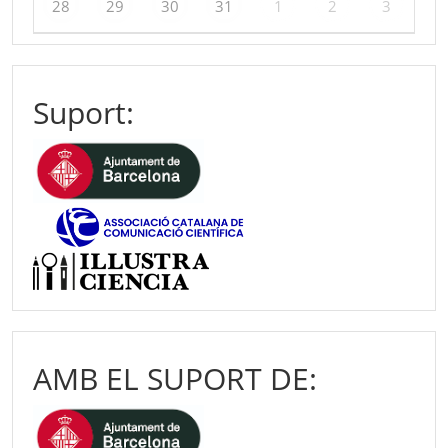
28
29
30
31
1
2
3
Suport:
AMB EL SUPORT DE: