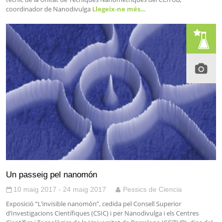
coordinador de Nanodivulga
Llegeix-ne més…
Un passeig pel nanomón
10 maig 2017 - 24 maig 2017
Pessics de Ciencia
Exposició “L’invisible nanomón”, cedida pel Consell Superior
d’Investigacions Científiques (CSIC) i per Nanodivulga i els Centres