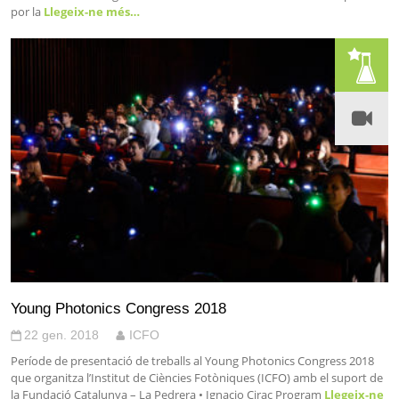
por la
Llegeix-ne més…
Young Photonics Congress 2018
22 gen. 2018
ICFO
Període de presentació de treballs al Young Photonics Congress 2018
que organitza l’Institut de Ciències Fotòniques (ICFO) amb el suport de
la Fundació Catalunya – La Pedrera • Ignacio Cirac Program
Llegeix-ne