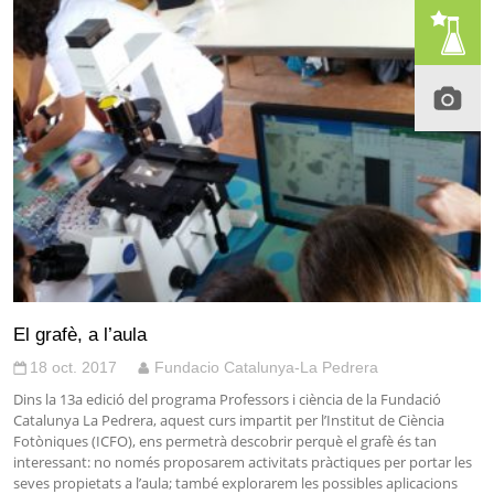
El grafè, a l’aula
18 oct. 2017
Fundacio Catalunya-La Pedrera
Dins la 13a edició del programa Professors i ciència de la Fundació
Catalunya La Pedrera, aquest curs impartit per l’Institut de Ciència
Fotòniques (ICFO), ens permetrà descobrir perquè el grafè és tan
interessant: no només proposarem activitats pràctiques per portar les
seves propietats a l’aula; també explorarem les possibles aplicacions