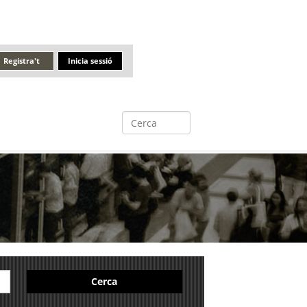
Registra't
Inicia sessió
Cerca