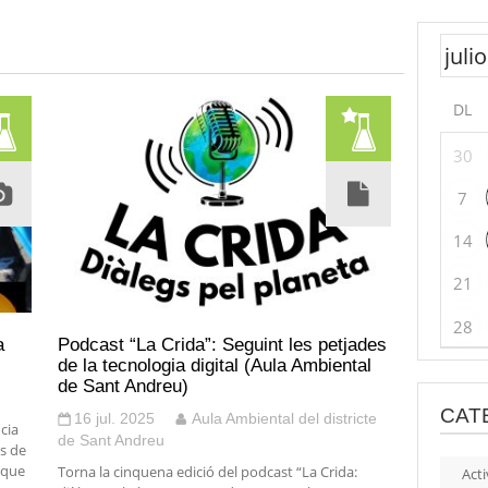
DL
30
7
14
21
28
a
Podcast “La Crida”: Seguint les petjades
de la tecnologia digital (Aula Ambiental
de Sant Andreu)
CAT
16 jul. 2025
Aula Ambiental del districte
ncia
de Sant Andreu
s de
 que
Torna la cinquena edició del podcast “La Crida:
Acti