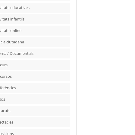
vitats educatives
vitats infantils
vitats online
ncia ciutadana
ema / Documentals
curs
cursos
ferències
sos
tacats
ectacles
osicions