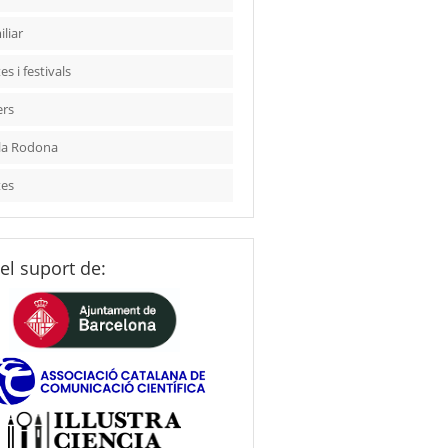
liar
es i festivals
ers
la Rodona
tes
el suport de: