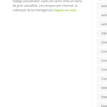
diàlegs pel planeta” a peu de carrer amb un tema
de gran actualitat. Les cerques per Internet, la
Acti
utilització de la Intel·ligència
Llegeix-ne més…
Acti
Acti
Ciè
Cin
Con
Con
Con
Cur
Des
Esp
Exp