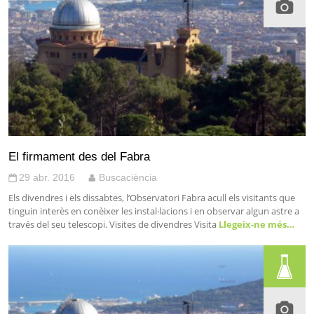
El firmament des del Fabra
29 abr. 2016
Buscaciència
Els divendres i els dissabtes, l’Observatori Fabra acull els visitants que
tinguin interès en conèixer les instal·lacions i en observar algun astre a
través del seu telescopi. Visites de divendres Visita
Llegeix-ne més…