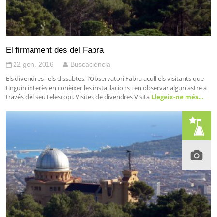
El firmament des del Fabra
22 gen. 2016
Buscaciència
Els divendres i els dissabtes, l’Observatori Fabra acull els visitants que
tinguin interès en conèixer les instal·lacions i en observar algun astre a
través del seu telescopi. Visites de divendres Visita
Llegeix-ne més…