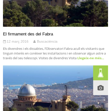
El firmament des del Fabra
12 març 2016
Buscaciència
Els divendres i els dissabtes, l’Observatori Fabra acull els visitants que
tinguin interès en conèixer les instal·lacions i en observar algun astre a
través del seu telescopi. Visites de divendres Visita
Llegeix-ne més…