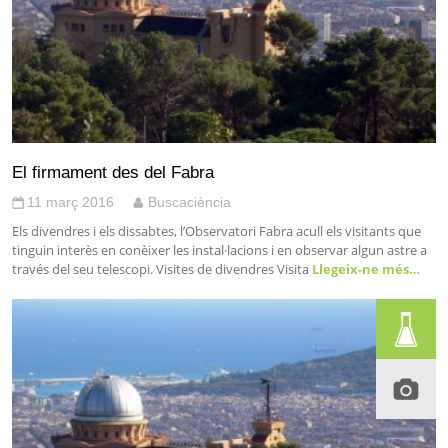
El firmament des del Fabra
11 març 2016
Buscaciència
Els divendres i els dissabtes, l’Observatori Fabra acull els visitants que
tinguin interès en conèixer les instal·lacions i en observar algun astre a
través del seu telescopi. Visites de divendres Visita
Llegeix-ne més…