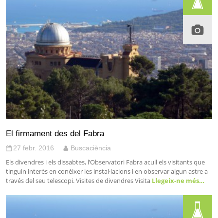
El firmament des del Fabra
27 febr. 2016
Buscaciència
Els divendres i els dissabtes, l’Observatori Fabra acull els visitants que
tinguin interès en conèixer les instal·lacions i en observar algun astre a
través del seu telescopi. Visites de divendres Visita
Llegeix-ne més…