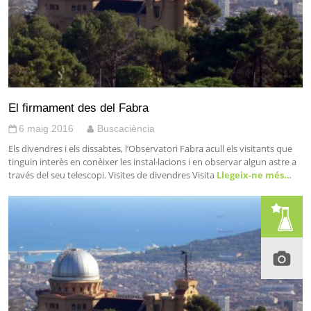
El firmament des del Fabra
6 maig 2016
Buscaciència
Els divendres i els dissabtes, l’Observatori Fabra acull els visitants que
tinguin interès en conèixer les instal·lacions i en observar algun astre a
través del seu telescopi. Visites de divendres Visita
Llegeix-ne més…