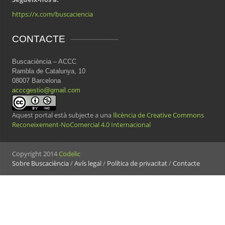
https://x.com/buscaciencia
CONTACTE
Buscaciència – ACCC
Rambla de Catalunya, 10
08007 Barcelona
acccgestio@gmail.com
Aquest portal està subjecte a una
llicència de Creative Commons
Reconeixement-NoComercial 4.0 Internacional
Copyright 2014
Codelic
Sobre Buscaciència
/
Avís legal
/
Política de privacitat
/
Contacte