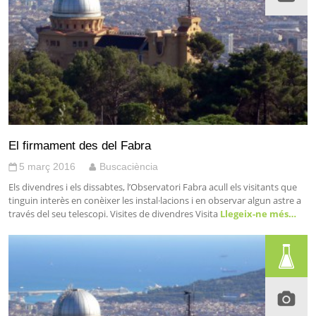
El firmament des del Fabra
5 març 2016
Buscaciència
Els divendres i els dissabtes, l’Observatori Fabra acull els visitants que
tinguin interès en conèixer les instal·lacions i en observar algun astre a
través del seu telescopi. Visites de divendres Visita
Llegeix-ne més…