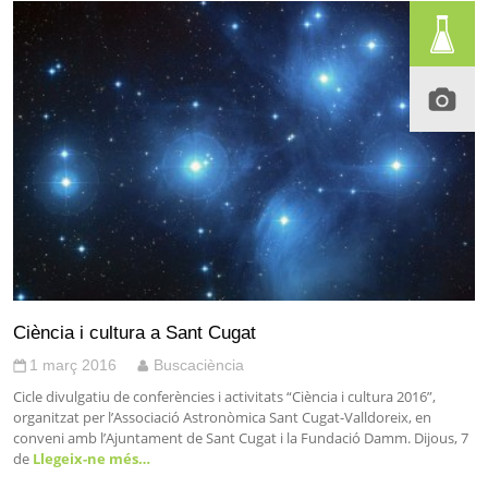
Ciència i cultura a Sant Cugat
1 març 2016
Buscaciència
Cicle divulgatiu de conferències i activitats “Ciència i cultura 2016”,
organitzat per l’Associació Astronòmica Sant Cugat-Valldoreix, en
conveni amb l’Ajuntament de Sant Cugat i la Fundació Damm. Dijous, 7
de
Llegeix-ne més…