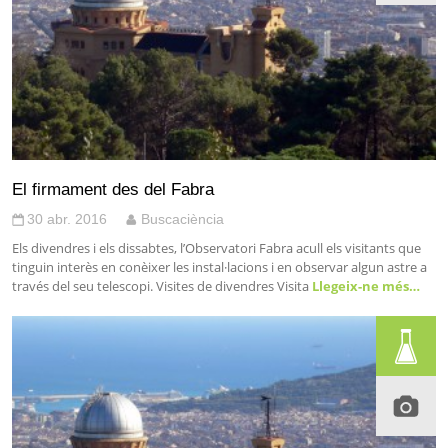
El firmament des del Fabra
30 abr. 2016
Buscaciència
Els divendres i els dissabtes, l’Observatori Fabra acull els visitants que
tinguin interès en conèixer les instal·lacions i en observar algun astre a
través del seu telescopi. Visites de divendres Visita
Llegeix-ne més…