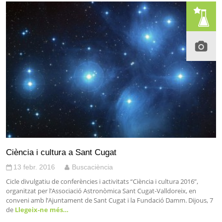
Ciència i cultura a Sant Cugat
13 febr. 2016
Buscaciència
Cicle divulgatiu de conferències i activitats “Ciència i cultura 2016”,
organitzat per l’Associació Astronòmica Sant Cugat-Valldoreix, en
conveni amb l’Ajuntament de Sant Cugat i la Fundació Damm. Dijous, 7
de
Llegeix-ne més…