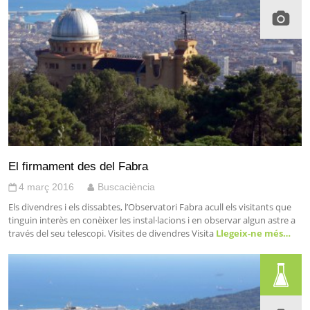
El firmament des del Fabra
4 març 2016
Buscaciència
Els divendres i els dissabtes, l’Observatori Fabra acull els visitants que
tinguin interès en conèixer les instal·lacions i en observar algun astre a
través del seu telescopi. Visites de divendres Visita
Llegeix-ne més…