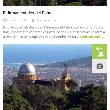
El firmament des del Fabra
23 gen. 2016
Buscaciència
Els divendres i els dissabtes, l’Observatori Fabra acull els visitants que
tinguin interès en conèixer les instal·lacions i en observar algun astre a
través del seu telescopi. Visites de divendres Visita
Llegeix-ne més…