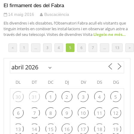
El firmament des del Fabra
14 maig 2016
Buscaciència
Els divendres i els dissabtes, l’Observatori Fabra acull els visitants que
tinguin interès en conèixer les instal·lacions i en observar algun astre a
través del seu telescopi. Visites de divendres Visita
Llegeix-ne més…
<
1
…
3
4
5
6
7
…
13
>
DL
DT
DC
DJ
DV
DS
DG
30
31
1
2
3
4
5
6
7
8
9
10
11
12
13
14
15
16
17
18
19