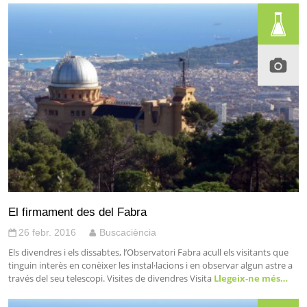
El firmament des del Fabra
26 febr. 2016
Buscaciència
Els divendres i els dissabtes, l’Observatori Fabra acull els visitants que
tinguin interès en conèixer les instal·lacions i en observar algun astre a
través del seu telescopi. Visites de divendres Visita
Llegeix-ne més…