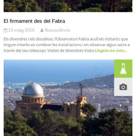
El firmament des del Fabra
13 maig 2016
Buscaciència
Els divendres i els dissabtes, l’Observatori Fabra acull els visitants que
tinguin interès en conèixer les instal·lacions i en observar algun astre a
través del seu telescopi. Visites de divendres Visita
Llegeix-ne més…