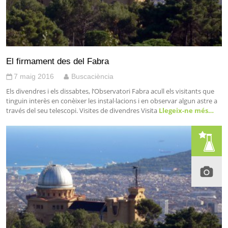
El firmament des del Fabra
7 maig 2016
Buscaciència
Els divendres i els dissabtes, l’Observatori Fabra acull els visitants que
tinguin interès en conèixer les instal·lacions i en observar algun astre a
través del seu telescopi. Visites de divendres Visita
Llegeix-ne més…