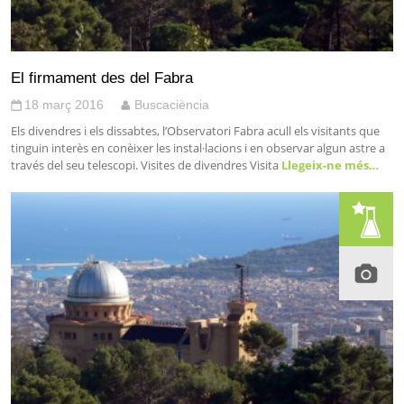
El firmament des del Fabra
18 març 2016
Buscaciència
Els divendres i els dissabtes, l’Observatori Fabra acull els visitants que
tinguin interès en conèixer les instal·lacions i en observar algun astre a
través del seu telescopi. Visites de divendres Visita
Llegeix-ne més…