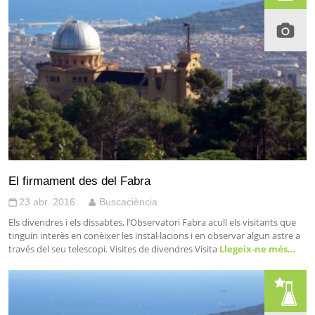
El firmament des del Fabra
23 abr. 2016
Buscaciència
Els divendres i els dissabtes, l’Observatori Fabra acull els visitants que
tinguin interès en conèixer les instal·lacions i en observar algun astre a
través del seu telescopi. Visites de divendres Visita
Llegeix-ne més…