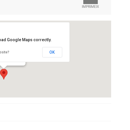
IMPRIMEIX
load Google Maps correctly.
ori Fabra
OK
bsite?
'Observatori, s/n
a