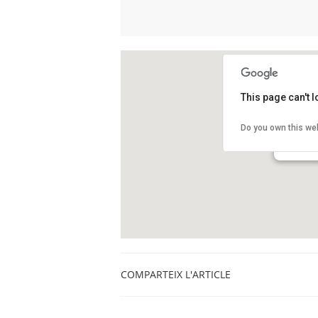
This page can't 
Observat
Do you own this we
Camí de l
Barcelon
COMPARTEIX L'ARTICLE