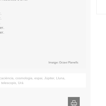
.
.
.
er.
er.
Imatge: Octavi Planells
caciència
,
cosmologia
,
espai
,
Júpiter
,
Lluna
,
,
telescopis
,
Urà