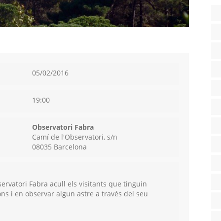
05/02/2016
19:00
Observatori Fabra
Camí de l'Observatori, s/n
08035 Barcelona
servatori Fabra acull els visitants que tinguin
ions i en observar algun astre a través del seu