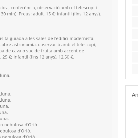
abra, conferència, observació amb el telescopi i
 30 min). Preus: adult, 15 €; infantil (fins 12 anys),
isita guiada a les sales de l’edifici modernista,
 sobre astronomia, observació amb el telescopi,
 copa de cava o suc de fruita amb accent de
 25 €; infantil (fins 12 anys), 12,50 €.
luna.
.
Lluna.
Am
Lluna.
luna.
una.
luna.
n nebulosa d’Orió.
ebulosa d’Orió.
 nebulosa d’Orió.