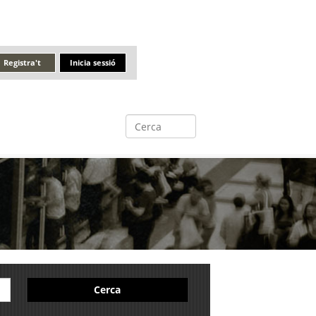
Registra't
Inicia sessió
Cerca