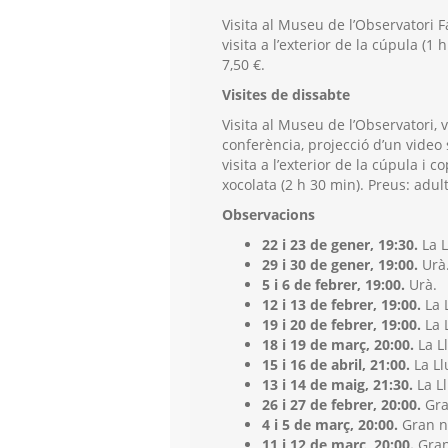
Visita al Museu de l’Observatori F
visita a l’exterior de la cúpula (1 h
7,50 €.
Visites de dissabte
Visita al Museu de l’Observatori, v
conferència, projecció d’un video
visita a l’exterior de la cúpula i
xocolata (2 h 30 min). Preus: adult,
Observacions
22 i 23 de gener, 19:30.
La L
29 i 30 de gener, 19:00.
Urà
5 i 6 de febrer, 19:00.
Urà.
12 i 13 de febrer, 19:00.
La 
19 i 20 de febrer, 19:00.
La 
18 i 19 de març, 20:00.
La L
15 i 16 de abril, 21:00.
La Ll
13 i 14 de maig, 21:30.
La L
26 i 27 de febrer, 20:00.
Gra
4 i 5 de març, 20:00.
Gran n
11 i 12 de març, 20:00.
Gran