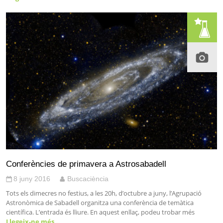
Conferències de primavera a Astrosabadell
8 juny 2016
Buscaciència
Tots els dimecres no festius, a les 20h, d’octubre a juny, l’Agrupació
Astronòmica de Sabadell organitza una conferència de temàtica
científica. L’entrada és lliure. En aquest enllaç, podeu trobar més
Llegeix-ne més…