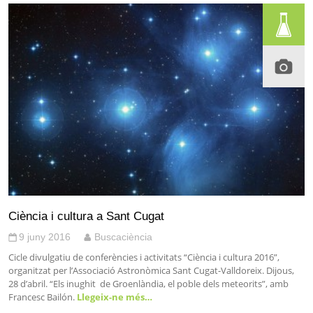
Ciència i cultura a Sant Cugat
9 juny 2016
Buscaciència
Cicle divulgatiu de conferències i activitats “Ciència i cultura 2016”,
organitzat per l’Associació Astronòmica Sant Cugat-Valldoreix. Dijous,
28 d’abril. “Els inughit de Groenlàndia, el poble dels meteorits”, amb
Francesc Bailón.
Llegeix-ne més…