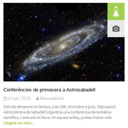
Conferències de primavera a Astrosabadell
13 abr. 2016
Buscaciència
Tots els dimecres no festius, a les 20h, d’octubre a juny, l’Agrupació
Astronòmica de Sabadell organitza una conferència de temàtica
científica. L’entrada és lliure. En aquest enllaç, podeu trobar més
Llegeix-ne més…