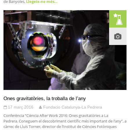
de Banyoles,
Llegeix-ne més…
Ones gravitatòries, la troballa de l’any
17 març 2016
Fundacio Catalunya-La Pedrera
Conferència “Ciència After Work 2016: Ones gravitatòries a La
Pedrera. Coneguem el descobriment científic més important de l’any”, a
càrrec de Lluís Torner, director de l’Institut de Ciències Fotòniques