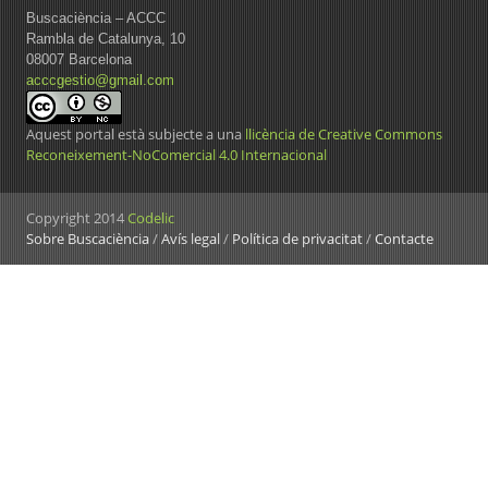
Buscaciència – ACCC
Rambla de Catalunya, 10
08007 Barcelona
acccgestio@gmail.com
Aquest portal està subjecte a una
llicència de Creative Commons
Reconeixement-NoComercial 4.0 Internacional
Copyright 2014
Codelic
Sobre Buscaciència
/
Avís legal
/
Política de privacitat
/
Contacte