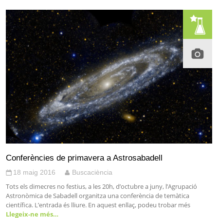
Conferències de primavera a Astrosabadell
18 maig 2016
Buscaciència
Tots els dimecres no festius, a les 20h, d’octubre a juny, l’Agrupació
Astronòmica de Sabadell organitza una conferència de temàtica
científica. L’entrada és lliure. En aquest enllaç, podeu trobar més
Llegeix-ne més…