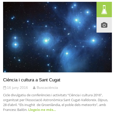
Ciència i cultura a Sant Cugat
16 juny 2016
Buscaciència
Cicle divulgatiu de conferències i activitats “Ciència i cultura 2016”,
organitzat per l’Associació Astronòmica Sant Cugat-Valldoreix. Dijous,
28 d’abril. “Els inughit de Groenlàndia, el poble dels meteorits”, amb
Francesc Bailón.
Llegeix-ne més…