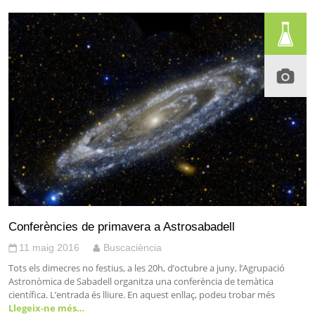
Conferències de primavera a Astrosabadell
11 maig 2016
Buscaciència
Tots els dimecres no festius, a les 20h, d’octubre a juny, l’Agrupació
Astronòmica de Sabadell organitza una conferència de temàtica
científica. L’entrada és lliure. En aquest enllaç, podeu trobar més
Llegeix-ne més…