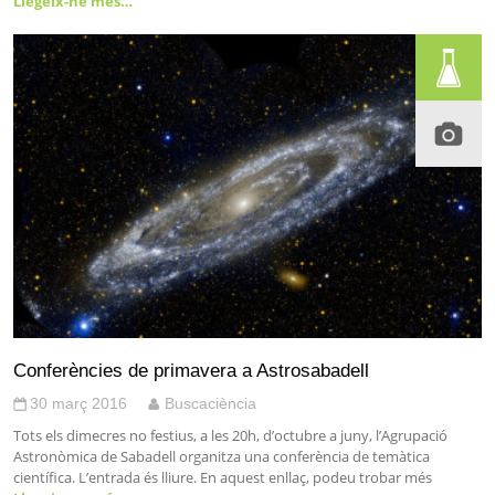
Llegeix-ne més…
Conferències de primavera a Astrosabadell
30 març 2016
Buscaciència
Tots els dimecres no festius, a les 20h, d’octubre a juny, l’Agrupació
Astronòmica de Sabadell organitza una conferència de temàtica
científica. L’entrada és lliure. En aquest enllaç, podeu trobar més