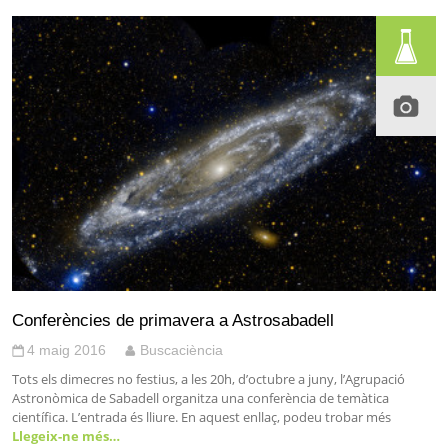
Conferències de primavera a Astrosabadell
4 maig 2016
Buscaciència
Tots els dimecres no festius, a les 20h, d’octubre a juny, l’Agrupació
Astronòmica de Sabadell organitza una conferència de temàtica
científica. L’entrada és lliure. En aquest enllaç, podeu trobar més
Llegeix-ne més…