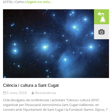
(ICFO), i Carlos
Llegeix-ne més…
Ciència i cultura a Sant Cugat
5 març 2016
Buscaciència
Cicle divulgatiu de conferències i activitats “Ciència i cultura 2016”,
organitzat per l’Associació Astronòmica Sant Cugat-Valldoreix, en
conveni amb l’Ajuntament de Sant Cugat i la Fundació Damm. Dijous, 7