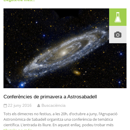
Conferències de primavera a Astrosabadell
22 juny 2016
Buscaciència
Tots els dimecres no festius, a les 20h, d’octubre a juny, l’Agrupació
Astronòmica de Sabadell organitza una conferència de temàtica
científica. L’entrada és lliure. En aquest enllaç, podeu trobar més