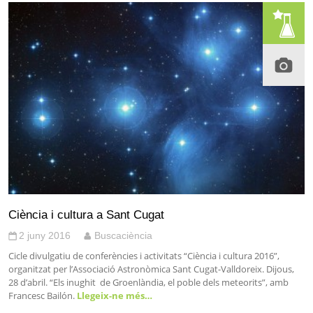
Ciència i cultura a Sant Cugat
2 juny 2016
Buscaciència
Cicle divulgatiu de conferències i activitats “Ciència i cultura 2016”,
organitzat per l’Associació Astronòmica Sant Cugat-Valldoreix. Dijous,
28 d’abril. “Els inughit de Groenlàndia, el poble dels meteorits”, amb
Francesc Bailón.
Llegeix-ne més…