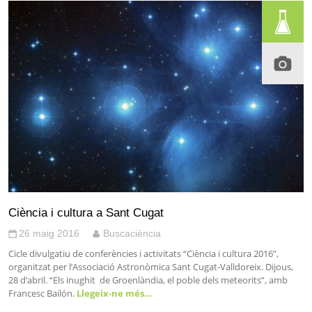
Ciència i cultura a Sant Cugat
26 maig 2016
Buscaciència
Cicle divulgatiu de conferències i activitats “Ciència i cultura 2016”,
organitzat per l’Associació Astronòmica Sant Cugat-Valldoreix. Dijous,
28 d’abril. “Els inughit de Groenlàndia, el poble dels meteorits”, amb
Francesc Bailón.
Llegeix-ne més…