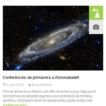
Conferències de primavera a Astrosabadell
1 juny 2016
Buscaciència
Tots els dimecres no festius, a les 20h, d’octubre a juny, l’Agrupació
Astronòmica de Sabadell organitza una conferència de temàtica
científica. L’entrada és lliure. En aquest enllaç, podeu trobar més
Llegeix-ne més…