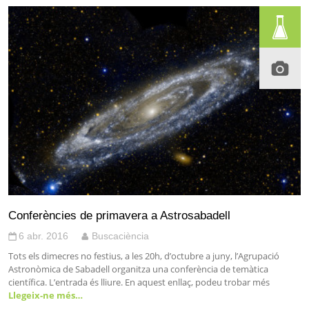
Conferències de primavera a Astrosabadell
6 abr. 2016
Buscaciència
Tots els dimecres no festius, a les 20h, d’octubre a juny, l’Agrupació
Astronòmica de Sabadell organitza una conferència de temàtica
científica. L’entrada és lliure. En aquest enllaç, podeu trobar més
Llegeix-ne més…