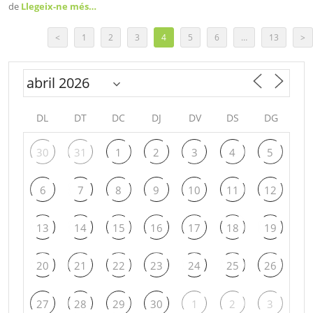
de
Llegeix-ne més…
<
1
2
3
4
5
6
…
13
>
DL
DT
DC
DJ
DV
DS
DG
30
31
1
2
3
4
5
6
7
8
9
10
11
12
13
14
15
16
17
18
19
20
21
22
23
24
25
26
27
28
29
30
1
2
3