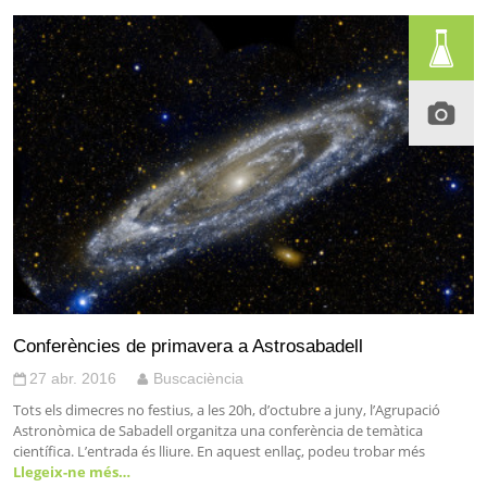
Conferències de primavera a Astrosabadell
27 abr. 2016
Buscaciència
Tots els dimecres no festius, a les 20h, d’octubre a juny, l’Agrupació
Astronòmica de Sabadell organitza una conferència de temàtica
científica. L’entrada és lliure. En aquest enllaç, podeu trobar més
Llegeix-ne més…