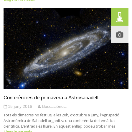
Conferències de primavera a Astrosabadell
15 juny 2016
Buscaciència
Tots els dimecres no festius, a les 20h, d’octubre a juny, l’Agrupació
Astronòmica de Sabadell organitza una conferència de temàtica
científica. L’entrada és lliure. En aquest enllaç, podeu trobar més
Llegeix-ne més…