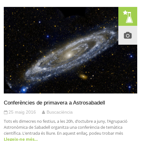
Conferències de primavera a Astrosabadell
25 maig 2016
Buscaciència
Tots els dimecres no festius, a les 20h, d’octubre a juny, l’Agrupació
Astronòmica de Sabadell organitza una conferència de temàtica
científica. L’entrada és lliure. En aquest enllaç, podeu trobar més
Llegeix-ne més…