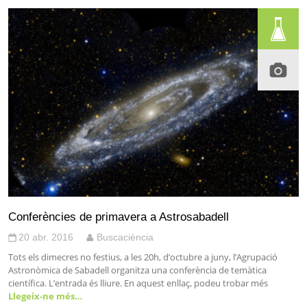
Conferències de primavera a Astrosabadell
20 abr. 2016
Buscaciència
Tots els dimecres no festius, a les 20h, d’octubre a juny, l’Agrupació
Astronòmica de Sabadell organitza una conferència de temàtica
científica. L’entrada és lliure. En aquest enllaç, podeu trobar més
Llegeix-ne més…