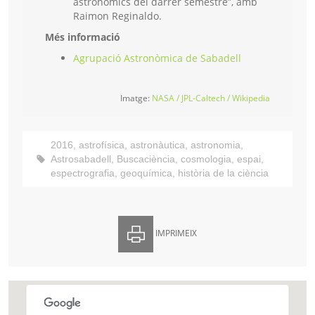
astronòmics del darrer semestre”, amb
Raimon Reginaldo.
Més informació
Agrupació Astronòmica de Sabadell
Imatge:
NASA / JPL-Caltech / Wikipedia
2016
,
astrofísica
,
astronàutica
,
astronomia
,
Astrosabadell
,
Buscaciència
,
cosmologia
,
espai
,
espectrografia
,
geoquímica
,
història de la ciència
IMPRIMEIX