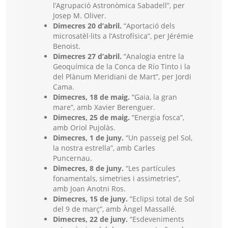
l’Agrupació Astronòmica Sabadell”, per
Josep M. Oliver.
Dimecres 20 d’abril.
“Aportació dels
microsatèl·lits a l’Astrofísica”, per Jérémie
Benoist.
Dimecres 27 d’abril.
“Analogia entre la
Geoquímica de la Conca de Río Tinto i la
del Plànum Meridiani de Mart”, per Jordi
Cama.
Dimecres, 18 de maig.
“Gaia, la gran
mare”, amb Xavier Berenguer.
Dimecres, 25 de maig.
“Energia fosca”,
amb Oriol Pujolàs.
Dimecres, 1 de juny.
“Un passeig pel Sol,
la nostra estrella”, amb Carles
Puncernau.
Dimecres, 8 de juny.
“Les partícules
fonamentals, simetries i assimetries”,
amb Joan Anotni Ros.
Dimecres, 15 de juny.
“Eclipsi total de Sol
del 9 de març”, amb Àngel Massallé.
Dimecres, 22 de juny.
“Esdeveniments