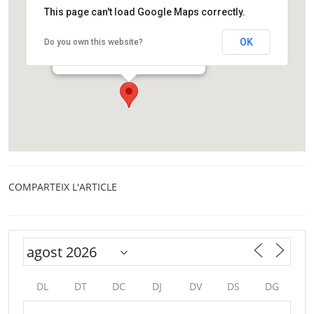
This page can't load Google Maps correctly.
Agrupació Astronòmica de Sabadell
OK
Do you own this website?
Prat de la Riba, s/n
Sabadell
COMPARTEIX L'ARTICLE
DL
DT
DC
DJ
DV
DS
DG