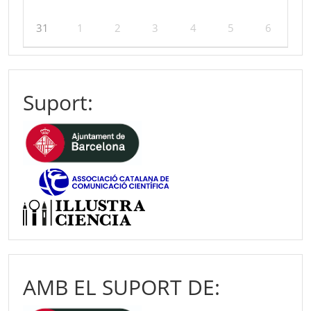
31
1
2
3
4
5
6
Suport:
AMB EL SUPORT DE: