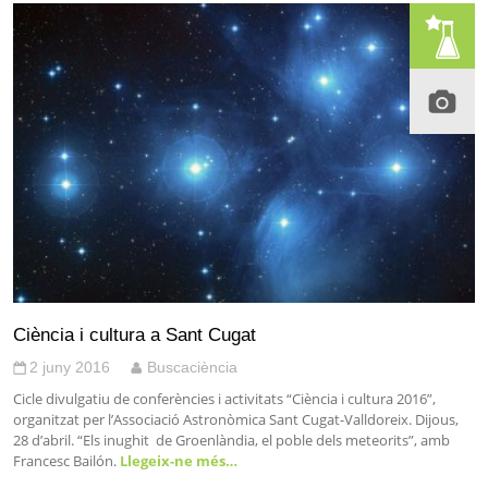
Ciència i cultura a Sant Cugat
2 juny 2016
Buscaciència
Cicle divulgatiu de conferències i activitats “Ciència i cultura 2016”,
organitzat per l’Associació Astronòmica Sant Cugat-Valldoreix. Dijous,
28 d’abril. “Els inughit de Groenlàndia, el poble dels meteorits”, amb
Francesc Bailón.
Llegeix-ne més…