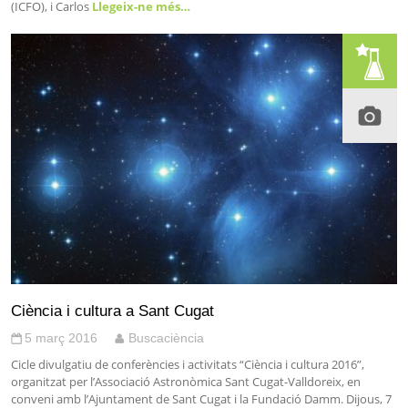
(ICFO), i Carlos
Llegeix-ne més…
Ciència i cultura a Sant Cugat
5 març 2016
Buscaciència
Cicle divulgatiu de conferències i activitats “Ciència i cultura 2016”,
organitzat per l’Associació Astronòmica Sant Cugat-Valldoreix, en
conveni amb l’Ajuntament de Sant Cugat i la Fundació Damm. Dijous, 7