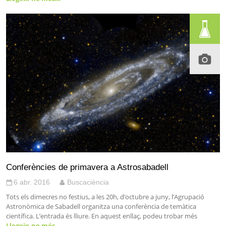
Conferències de primavera a Astrosabadell
6 abr. 2016
Buscaciència
Tots els dimecres no festius, a les 20h, d’octubre a juny, l’Agrupació
Astronòmica de Sabadell organitza una conferència de temàtica
científica. L’entrada és lliure. En aquest enllaç, podeu trobar més
Llegeix-ne més…