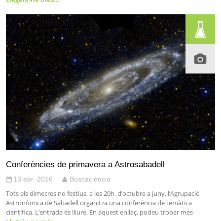
Conferències de primavera a Astrosabadell
13 abr. 2016
Buscaciència
Tots els dimecres no festius, a les 20h, d’octubre a juny, l’Agrupació
Astronòmica de Sabadell organitza una conferència de temàtica
científica. L’entrada és lliure. En aquest enllaç, podeu trobar més