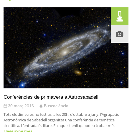
Conferències de primavera a Astrosabadell
30 març 2016
Buscaciència
Tots els dimecres no festius, a les 20h, d’octubre a juny, l’Agrupació
Astronòmica de Sabadell organitza una conferència de temàtica
científica. L’entrada és lliure. En aquest enllaç, podeu trobar més
Llegeix-ne més…