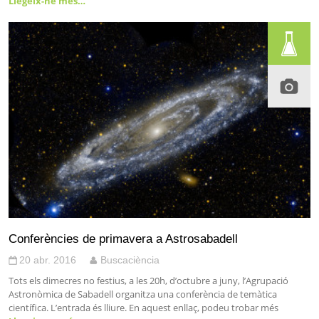
Llegeix-ne més…
Conferències de primavera a Astrosabadell
20 abr. 2016
Buscaciència
Tots els dimecres no festius, a les 20h, d’octubre a juny, l’Agrupació
Astronòmica de Sabadell organitza una conferència de temàtica
científica. L’entrada és lliure. En aquest enllaç, podeu trobar més