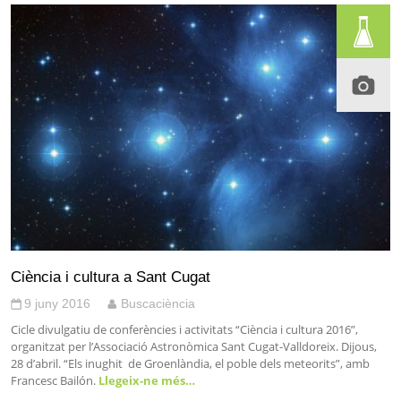
Ciència i cultura a Sant Cugat
9 juny 2016
Buscaciència
Cicle divulgatiu de conferències i activitats “Ciència i cultura 2016”,
organitzat per l’Associació Astronòmica Sant Cugat-Valldoreix. Dijous,
28 d’abril. “Els inughit de Groenlàndia, el poble dels meteorits”, amb
Francesc Bailón.
Llegeix-ne més…