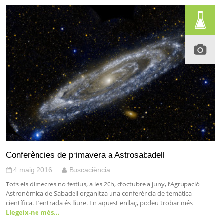
Conferències de primavera a Astrosabadell
4 maig 2016
Buscaciència
Tots els dimecres no festius, a les 20h, d’octubre a juny, l’Agrupació
Astronòmica de Sabadell organitza una conferència de temàtica
científica. L’entrada és lliure. En aquest enllaç, podeu trobar més
Llegeix-ne més…