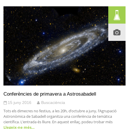
Conferències de primavera a Astrosabadell
15 juny 2016
Buscaciència
Tots els dimecres no festius, a les 20h, d’octubre a juny, l’Agrupació
Astronòmica de Sabadell organitza una conferència de temàtica
científica. L’entrada és lliure. En aquest enllaç, podeu trobar més
Llegeix-ne més…