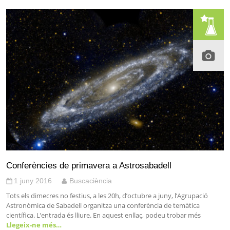
Conferències de primavera a Astrosabadell
1 juny 2016
Buscaciència
Tots els dimecres no festius, a les 20h, d’octubre a juny, l’Agrupació
Astronòmica de Sabadell organitza una conferència de temàtica
científica. L’entrada és lliure. En aquest enllaç, podeu trobar més
Llegeix-ne més…