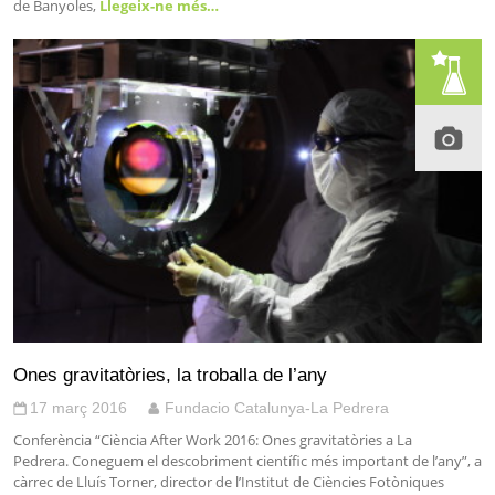
de Banyoles,
Llegeix-ne més…
Ones gravitatòries, la troballa de l’any
17 març 2016
Fundacio Catalunya-La Pedrera
Conferència “Ciència After Work 2016: Ones gravitatòries a La
Pedrera. Coneguem el descobriment científic més important de l’any”, a
càrrec de Lluís Torner, director de l’Institut de Ciències Fotòniques