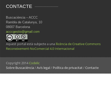
CONTACTE
Buscaciència – ACCC
Rambla de Catalunya, 10
08007 Barcelona
acccgestio@gmail.com
Aquest portal està subjecte a una
llicència de Creative Commons
Reconeixement-NoComercial 4.0 Internacional
Copyright 2014
Codelic
Sobre Buscaciència
/
Avís legal
/
Política de privacitat
/
Contacte