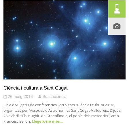
Ciència i cultura a Sant Cugat
26 maig 2016
Buscaciència
Cicle divulgatiu de conferències i activitats “Ciència i cultura 2016”,
organitzat per l’Associació Astronòmica Sant Cugat-Valldoreix. Dijous,
28 d’abril. “Els inughit de Groenlàndia, el poble dels meteorits”, amb
Francesc Bailón.
Llegeix-ne més…