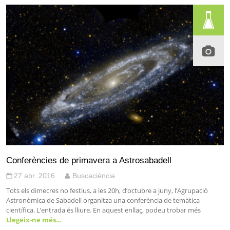
Conferències de primavera a Astrosabadell
27 abr. 2016
Buscaciència
Tots els dimecres no festius, a les 20h, d’octubre a juny, l’Agrupació
Astronòmica de Sabadell organitza una conferència de temàtica
científica. L’entrada és lliure. En aquest enllaç, podeu trobar més
Llegeix-ne més…