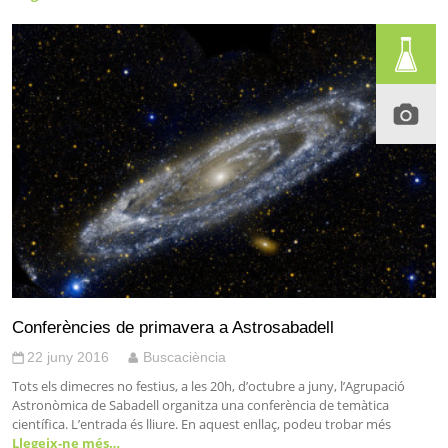
Conferències de primavera a Astrosabadell
22 juny 2016
Buscaciència
Tots els dimecres no festius, a les 20h, d’octubre a juny, l’Agrupació
Astronòmica de Sabadell organitza una conferència de temàtica
científica. L’entrada és lliure. En aquest enllaç, podeu trobar més
Llegeix-ne més…