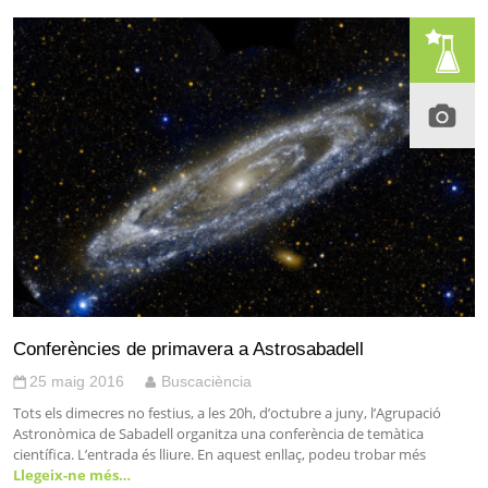
Conferències de primavera a Astrosabadell
25 maig 2016
Buscaciència
Tots els dimecres no festius, a les 20h, d’octubre a juny, l’Agrupació
Astronòmica de Sabadell organitza una conferència de temàtica
científica. L’entrada és lliure. En aquest enllaç, podeu trobar més
Llegeix-ne més…