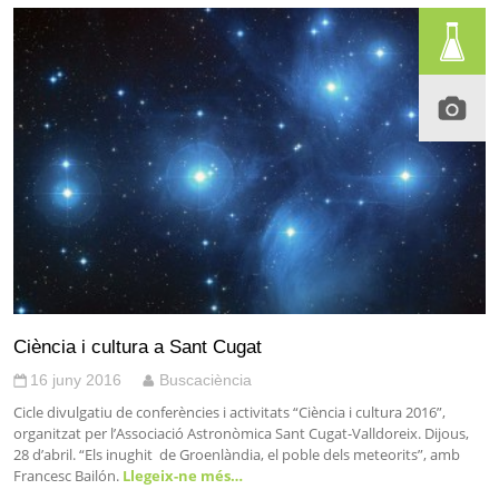
Ciència i cultura a Sant Cugat
16 juny 2016
Buscaciència
Cicle divulgatiu de conferències i activitats “Ciència i cultura 2016”,
organitzat per l’Associació Astronòmica Sant Cugat-Valldoreix. Dijous,
28 d’abril. “Els inughit de Groenlàndia, el poble dels meteorits”, amb
Francesc Bailón.
Llegeix-ne més…