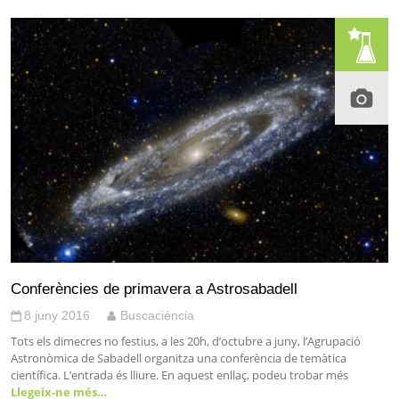
Conferències de primavera a Astrosabadell
8 juny 2016
Buscaciència
Tots els dimecres no festius, a les 20h, d’octubre a juny, l’Agrupació
Astronòmica de Sabadell organitza una conferència de temàtica
científica. L’entrada és lliure. En aquest enllaç, podeu trobar més
Llegeix-ne més…