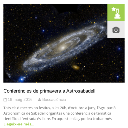
Conferències de primavera a Astrosabadell
18 maig 2016
Buscaciència
Tots els dimecres no festius, a les 20h, d’octubre a juny, l’Agrupació
Astronòmica de Sabadell organitza una conferència de temàtica
científica. L’entrada és lliure. En aquest enllaç, podeu trobar més
Llegeix-ne més…