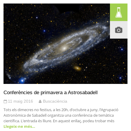
Conferències de primavera a Astrosabadell
11 maig 2016
Buscaciència
Tots els dimecres no festius, a les 20h, d’octubre a juny, l’Agrupació
Astronòmica de Sabadell organitza una conferència de temàtica
científica. L’entrada és lliure. En aquest enllaç, podeu trobar més
Llegeix-ne més…