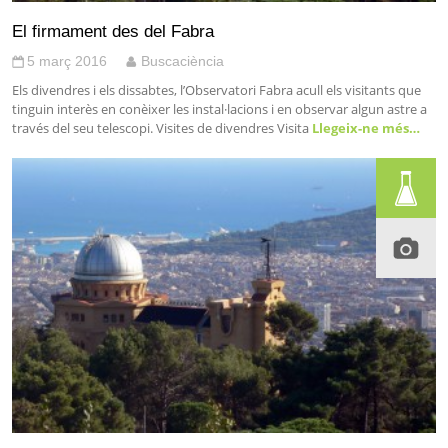
El firmament des del Fabra
5 març 2016
Buscaciència
Els divendres i els dissabtes, l’Observatori Fabra acull els visitants que
tinguin interès en conèixer les instal·lacions i en observar algun astre a
través del seu telescopi. Visites de divendres Visita
Llegeix-ne més…