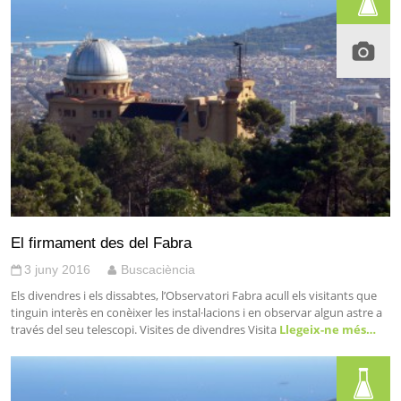
El firmament des del Fabra
3 juny 2016
Buscaciència
Els divendres i els dissabtes, l’Observatori Fabra acull els visitants que
tinguin interès en conèixer les instal·lacions i en observar algun astre a
través del seu telescopi. Visites de divendres Visita
Llegeix-ne més…