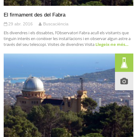
El firmament des del Fabra
29 abr. 2016
Buscaciència
Els divendres i els dissabtes, l’Observatori Fabra acull els visitants que
tinguin interès en conèixer les instal·lacions i en observar algun astre a
través del seu telescopi. Visites de divendres Visita
Llegeix-ne més…