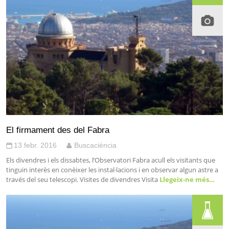
El firmament des del Fabra
13 febr. 2016
Buscaciència
Els divendres i els dissabtes, l’Observatori Fabra acull els visitants que
tinguin interès en conèixer les instal·lacions i en observar algun astre a
través del seu telescopi. Visites de divendres Visita
Llegeix-ne més…