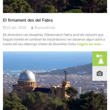
El firmament des del Fabra
23 abr. 2016
Buscaciència
Els divendres i els dissabtes, l’Observatori Fabra acull els visitants que
tinguin interès en conèixer les instal·lacions i en observar algun astre a
través del seu telescopi. Visites de divendres Visita
Llegeix-ne més…