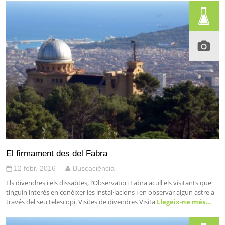
El firmament des del Fabra
12 febr. 2016
Buscaciència
Els divendres i els dissabtes, l’Observatori Fabra acull els visitants que
tinguin interès en conèixer les instal·lacions i en observar algun astre a
través del seu telescopi. Visites de divendres Visita
Llegeix-ne més…