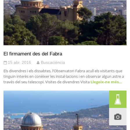
El firmament des del Fabra
15 abr. 2016
Buscaciència
Els divendres i els dissabtes, l’Observatori Fabra acull els visitants que
tinguin interès en conèixer les instal·lacions i en observar algun astre a
través del seu telescopi. Visites de divendres Visita
Llegeix-ne més…