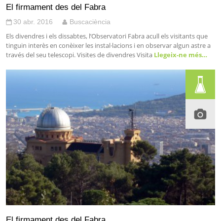
El firmament des del Fabra
30 abr. 2016
Buscaciència
Els divendres i els dissabtes, l’Observatori Fabra acull els visitants que
tinguin interès en conèixer les instal·lacions i en observar algun astre a
través del seu telescopi. Visites de divendres Visita
Llegeix-ne més…
El firmament des del Fabra