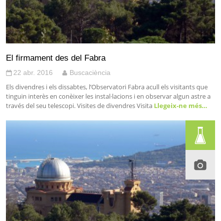
El firmament des del Fabra
22 abr. 2016
Buscaciència
Els divendres i els dissabtes, l’Observatori Fabra acull els visitants que
tinguin interès en conèixer les instal·lacions i en observar algun astre a
través del seu telescopi. Visites de divendres Visita
Llegeix-ne més…