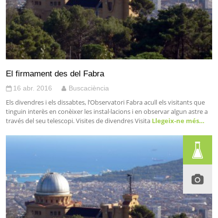
El firmament des del Fabra
16 abr. 2016
Buscaciència
Els divendres i els dissabtes, l’Observatori Fabra acull els visitants que
tinguin interès en conèixer les instal·lacions i en observar algun astre a
través del seu telescopi. Visites de divendres Visita
Llegeix-ne més…