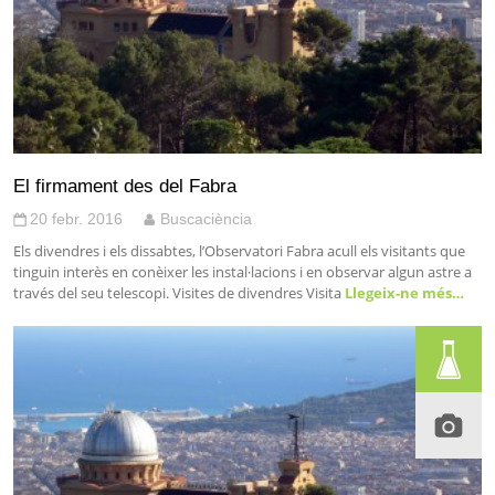
El firmament des del Fabra
20 febr. 2016
Buscaciència
Els divendres i els dissabtes, l’Observatori Fabra acull els visitants que
tinguin interès en conèixer les instal·lacions i en observar algun astre a
través del seu telescopi. Visites de divendres Visita
Llegeix-ne més…