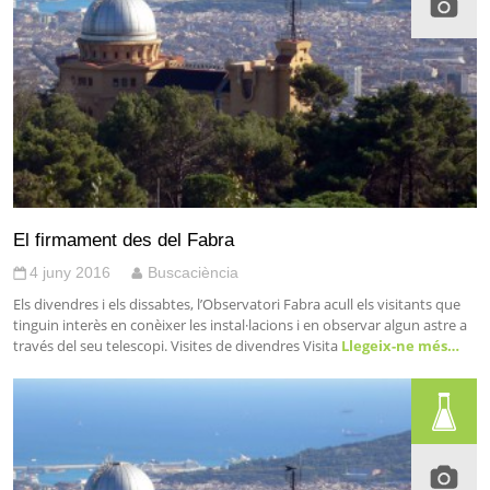
El firmament des del Fabra
4 juny 2016
Buscaciència
Els divendres i els dissabtes, l’Observatori Fabra acull els visitants que
tinguin interès en conèixer les instal·lacions i en observar algun astre a
través del seu telescopi. Visites de divendres Visita
Llegeix-ne més…