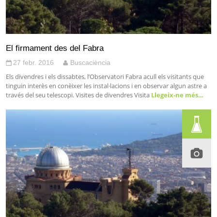
El firmament des del Fabra
27 febr. 2016
Buscaciència
Els divendres i els dissabtes, l’Observatori Fabra acull els visitants que
tinguin interès en conèixer les instal·lacions i en observar algun astre a
través del seu telescopi. Visites de divendres Visita
Llegeix-ne més…