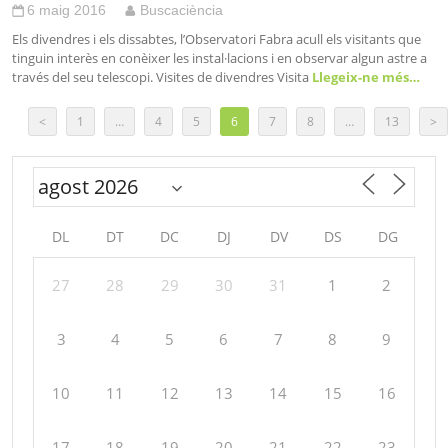
6 maig 2016
Buscaciència
Els divendres i els dissabtes, l’Observatori Fabra acull els visitants que
tinguin interès en conèixer les instal·lacions i en observar algun astre a
través del seu telescopi. Visites de divendres Visita
Llegeix-ne més…
<
1
…
4
5
6
7
8
…
13
>
DL
DT
DC
DJ
DV
DS
DG
27
28
29
30
31
1
2
3
4
5
6
7
8
9
10
11
12
13
14
15
16
17
18
19
20
21
22
23