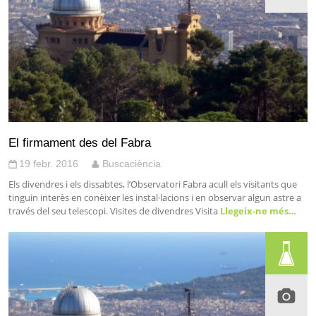
El firmament des del Fabra
19 febr. 2016
Buscaciència
Els divendres i els dissabtes, l’Observatori Fabra acull els visitants que
tinguin interès en conèixer les instal·lacions i en observar algun astre a
través del seu telescopi. Visites de divendres Visita
Llegeix-ne més…