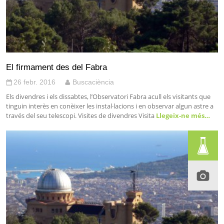
El firmament des del Fabra
26 febr. 2016
Buscaciència
Els divendres i els dissabtes, l’Observatori Fabra acull els visitants que
tinguin interès en conèixer les instal·lacions i en observar algun astre a
través del seu telescopi. Visites de divendres Visita
Llegeix-ne més…