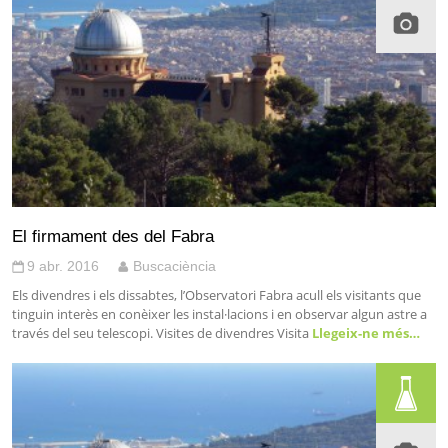
El firmament des del Fabra
9 abr. 2016
Buscaciència
Els divendres i els dissabtes, l’Observatori Fabra acull els visitants que
tinguin interès en conèixer les instal·lacions i en observar algun astre a
través del seu telescopi. Visites de divendres Visita
Llegeix-ne més…