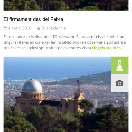
El firmament des del Fabra
4 març 2016
Buscaciència
Els divendres i els dissabtes, l’Observatori Fabra acull els visitants que
tinguin interès en conèixer les instal·lacions i en observar algun astre a
través del seu telescopi. Visites de divendres Visita
Llegeix-ne més…