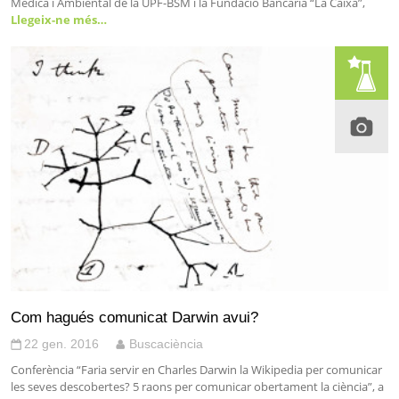
Mèdica i Ambiental de la UPF-BSM i la Fundació Bancària “La Caixa”,
Llegeix-ne més…
Com hagués comunicat Darwin avui?
22 gen. 2016
Buscaciència
Conferència “Faria servir en Charles Darwin la Wikipedia per comunicar
les seves descobertes? 5 raons per comunicar obertament la ciència”, a