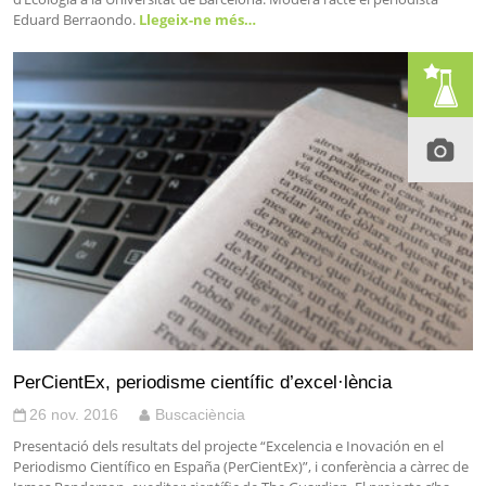
Eduard Berraondo.
Llegeix-ne més…
PerCientEx, periodisme científic d’excel·lència
26 nov. 2016
Buscaciència
Presentació dels resultats del projecte “Excelencia e Inovación en el
Periodismo Científico en España (PerCientEx)”, i conferència a càrrec de