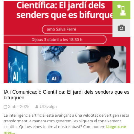
IA i Comunicació Científica: El jardí dels senders que es
bifurquen
3 abr. 2025
UDivulga
La intel·ligència artificial està avançant a una velocitat de vertigen i està
transformant la manera com generem i expliquem el coneixement
científic. Quines eines tenim al nostre abast? Com podem
Llegeix-ne
més…