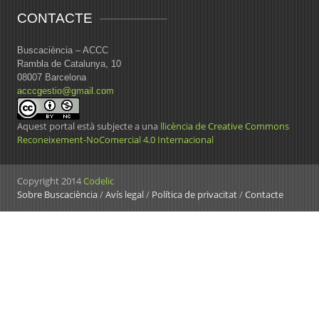
CONTACTE
Buscaciència – ACCC
Rambla de Catalunya, 10
08007 Barcelona
acccgestio@gmail.com
Aquest portal està subjecte a una
llicència de Creative Commons
Reconeixement-NoComercial 4.0 Internacional
Copyright 2014
Codelic
Sobre Buscaciència
/
Avís legal
/
Política de privacitat
/
Contacte