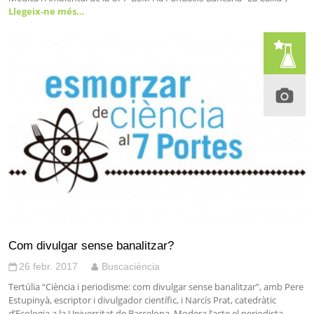
Llegeix-ne més…
Com divulgar sense banalitzar?
26 febr. 2017
Buscaciència
Tertúlia “Ciència i periodisme: com divulgar sense banalitzar”, amb Pere
Estupinyà, escriptor i divulgador científic, i Narcís Prat, catedràtic
d’Ecologia a la Universitat de Barcelona. Modera l’acte el periodista