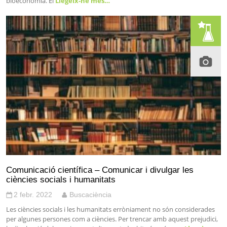
bioeconomia. El
Llegeix-ne més…
Comunicació científica – Comunicar i divulgar les
ciències socials i humanitats
2 febr. 2022
Buscaciència
Les ciències socials i les humanitats erròniament no són considerades
per algunes persones com a ciències. Per trencar amb aquest prejudici,