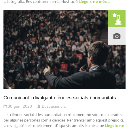
la fotografia. Ens centrarem en la il·lustració
Llegeix-ne més…
Comunicant i divulgant ciències socials i humanitats
30 gen. 2020
Buscaciència
Les ciències socials i les humanitats erròniament no són considerades
per algunes persones com a ciències. Per trencar amb aquest prejudici,
la divulgació del coneixement d’aquests àmbits és més que
Llegeix-ne