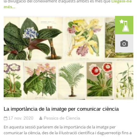
la divulgació del coneixement d’aquests àmbits és més que
Llegeix-ne
més…
La importància de la imatge per comunicar ciència
17 nov. 2020
Pessics de Ciencia
En aquesta sessió parlarem de la importància de la imatge per
comunicar la ciència, des de la il·lustració científica i daguerreotip fins a