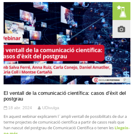
El ventall de la comunicació científica: casos d’èxit del
postgrau
18 abr. 2024
UDivulga
En aquest webinar explicarem l´ampli ventall de possibilitats de dur a
terme projectes de comunicació científica a partir de casos reals que
han nascut del postgrau de Comunicació Científica o tenen les
Llegeix-
ne més…