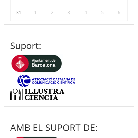
31
1
2
3
4
5
6
Suport:
AMB EL SUPORT DE: