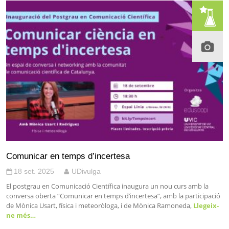
Comunicar en temps d’incertesa
18 set. 2025
UDivulga
El postgrau en Comunicació Científica inaugura un nou curs amb la
conversa oberta “Comunicar en temps d’incertesa”, amb la participació
de Mònica Usart, física i meteoròloga, i de Mònica Ramoneda,
Llegeix-
ne més…