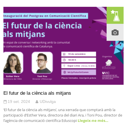
El futur de la ciència als mitjans
19 set. 2024
UDivulga
‘El futur de la ciència als mitjans’, una xerrada que comptarà amb la
participació d’Esther Vera, directora del diari Ara, i Toni Pou, director de
l’agència de comunicació científica Eduscopi
Llegeix-ne més…