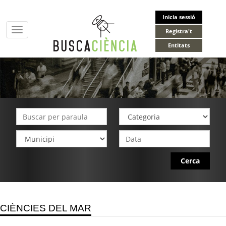
Inicia sessió
Toggle
Registra't
navigation
Entitats
Cerca
CIÈNCIES DEL MAR