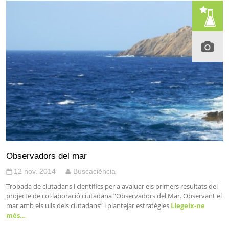
Observadors del mar
12 nov. 2014
Buscaciència
Trobada de ciutadans i científics per a avaluar els primers resultats del
projecte de col·laboració ciutadana “Observadors del Mar. Observant el
mar amb els ulls dels ciutadans” i plantejar estratègies
Llegeix-ne
més…