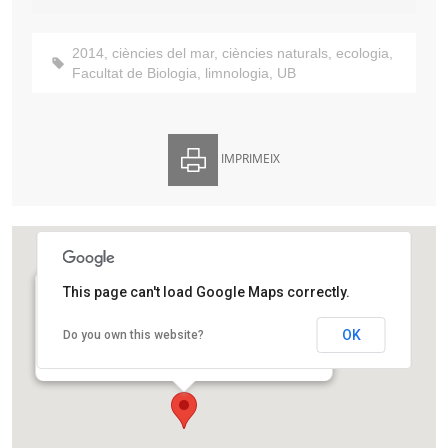
2014
,
ciències del mar
,
ciències naturals
,
ecologia
,
Facultat de Biologia
,
limnologia
,
UB
IMPRIMEIX
This page can't load Google Maps correctly.
Facultat de Biologia de la Universitat de Barcelona
OK
Do you own this website?
Avinguda de la Diagonal, 643
Barcelona