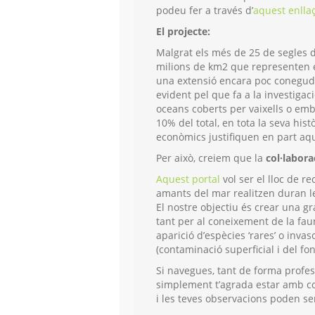
podeu fer a través d’
aquest enlla
El projecte:
Malgrat els més de 25 de segles d
milions de km2 que representen el
una extensió encara poc conegud
evident pel que fa a la investigac
oceans coberts per vaixells o emb
10% del total, en tota la seva hist
econòmics justifiquen en part a
Per això, creiem que la
col·labora
Aquest portal
vol ser el lloc de r
amants del mar realitzen duran les
El nostre objectiu és crear una g
tant per al coneixement de la faun
aparició d’espècies ‘rares’ o inva
(contaminació superficial i del fon
Si navegues, tant de forma profess
simplement t’agrada estar amb con
i les teves observacions poden ser