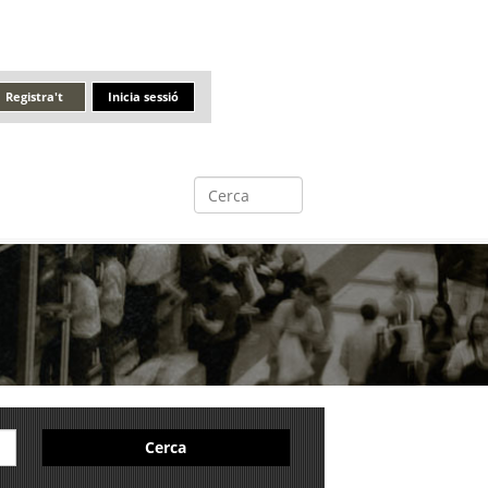
Registra't
Inicia sessió
Cerca