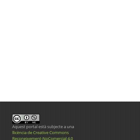
Aquest portal està subjecte a una
llicència de Creative Commons
Reconeixement-NoComercial 4.0