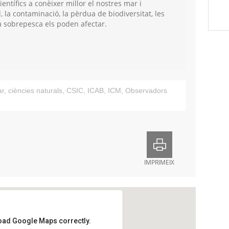
ientífics a conèixer millor el nostres mar i
, la contaminació, la pèrdua de biodiversitat, les
la sobrepesca els poden afectar.
ar
,
ciències naturals
,
CSIC
,
ICAB
,
ICM
,
Observadors
IMPRIMEIX
load Google Maps correctly.