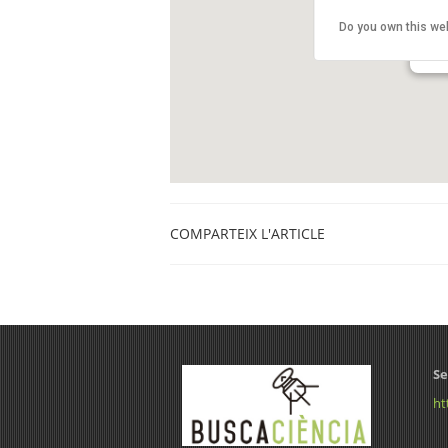
Cos
Do you own this we
Isaa
Barc
COMPARTEIX L'ARTICLE
Se
ht