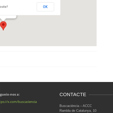
moCaixa
OK
bsite?
c Newton, 26
elona
CONTACTE
gueix-nos a:
tps://x.com/buscaciencia
Buscaciència – ACCC
Rambla de Catalunya, 10