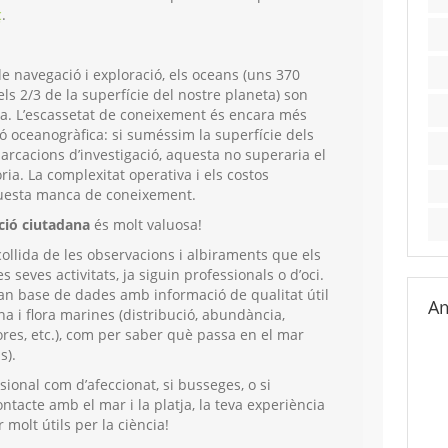
ç
.
e navegació i exploració, els oceans (uns 370
s 2/3 de la superfície del nostre planeta) son
a. L’escassetat de coneixement és encara més
ió oceanogràfica: si suméssim la superfície dels
arcacions d’investigació, aquesta no superaria el
òria. La complexitat operativa i els costos
questa manca de coneixement.
ció ciutadana
és molt valuosa!
ecollida de les observacions i albiraments que els
 seves activitats, ja siguin professionals o d’oci.
ran base de dades amb informació de qualitat útil
Am
a i flora marines (distribució, abundància,
sores, etc.), com per saber què passa en el mar
s).
ional com d’afeccionat, si busseges, o si
tacte amb el mar i la platja, la teva experiència
 molt útils per la ciència!